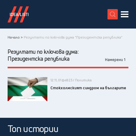
X
Начало >
Резултати по ключова дума "Президентска република"
Резултати по ключова дума:
Президентска република
Намерени 1
12:11, 01 фев 23 / Политика
Стокхолмският синдром на българите
Топ истории