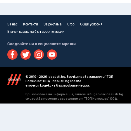
За нас
Контакти
За реклама
Urbo
Общи условия
Етичен кодекс на българските медии
Следвайте ни в социалните мрежи
© 2010 - 2026 Idealisti.bg, Всички права запазени "ТОП
Нотисиас" ООД. Idealisti.bg спазва
етичния кодекс на българските медии
.
При ползване на информация, снимки и видео от Idealisti.bg
се изисква писмено разрешение от "ТОП Нотисиас" ООД.