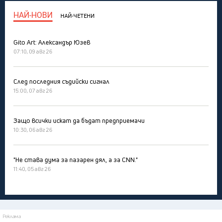
НАЙ-НОВИ
НАЙ-ЧЕТЕНИ
Gito Art: Александър Юзев
07:10, 09 авг 26
След последния съдийски сигнал
15:00, 07 авг 26
Защо всички искат да бъдат предприемачи
10:30, 06 авг 26
"Не става дума за пазарен дял, а за CNN."
11:40, 05 авг 26
Реклама