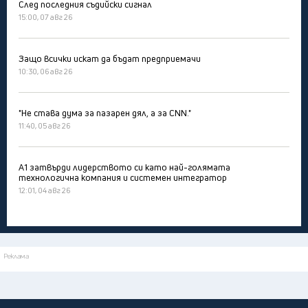
След последния съдийски сигнал
15:00, 07 авг 26
Защо всички искат да бъдат предприемачи
10:30, 06 авг 26
"Не става дума за пазарен дял, а за CNN."
11:40, 05 авг 26
А1 затвърди лидерството си като най-голямата
технологична компания и системен интегратор
12:01, 04 авг 26
Реклама