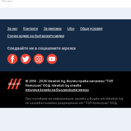
Реклама
За нас
Контакти
За реклама
Urbo
Общи условия
Етичен кодекс на българските медии
Следвайте ни в социалните мрежи
© 2010 - 2026 Idealisti.bg, Всички права запазени "ТОП
Нотисиас" ООД. Idealisti.bg спазва
етичния кодекс на българските медии
.
При ползване на информация, снимки и видео от Idealisti.bg
се изисква писмено разрешение от "ТОП Нотисиас" ООД.