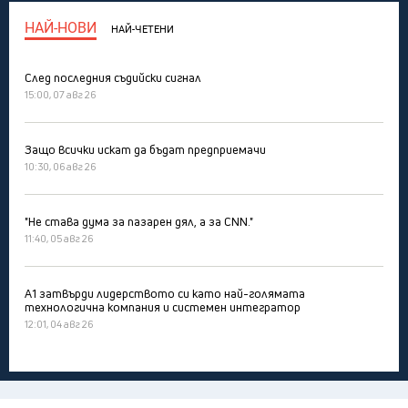
НАЙ-НОВИ
НАЙ-ЧЕТЕНИ
След последния съдийски сигнал
15:00, 07 авг 26
Защо всички искат да бъдат предприемачи
10:30, 06 авг 26
"Не става дума за пазарен дял, а за CNN."
11:40, 05 авг 26
А1 затвърди лидерството си като най-голямата
технологична компания и системен интегратор
12:01, 04 авг 26