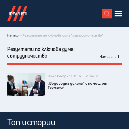
X
Начало >
Резултати по ключова дума "сътрудничество"
Резултати по ключова дума:
сътрудничество
Намерени 1
06:47, 15 мар 23 / Защо ни е важно
„Водородна долина“ с помощ от
Германия
Топ истории