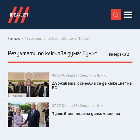
X
Начало >
Резултати по ключова дума "Тунис"
Резултати по ключова дума:
Тунис
Намерени 2
06:45, 18 окт 23 / Защо ни е важно
Държавата, осмелила се да каже ,,не“ на
ЕС
07:23, 12 юни 23 / Защо ни е важно
Тунис в центъра на дипломацията