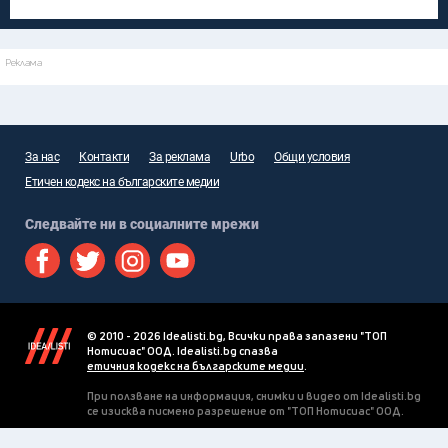
Реклама
За нас
Контакти
За реклама
Urbo
Общи условия
Етичен кодекс на българските медии
Следвайте ни в социалните мрежи
© 2010 - 2026 Idealisti.bg, Всички права запазени "ТОП
Нотисиас" ООД. Idealisti.bg спазва
етичния кодекс на българските медии
.
При ползване на информация, снимки и видео от Idealisti.bg
се изисква писмено разрешение от "ТОП Нотисиас" ООД.