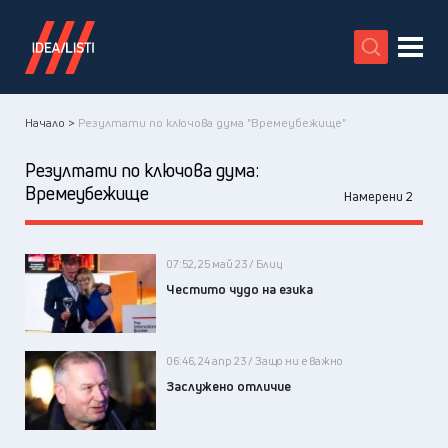
X
Начало >
Резултати по ключова дума "Времеубежище"
Резултати по ключова дума:
Времеубежище
Намерени 2
07:52, 25 май 23 / Блиц
Честито чудо на езика
06:46, 24 апр 23 / Защо ни е важно
Заслужено отличие