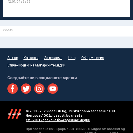
12:01, 04 авг 26
Реклама
За нас
Контакти
За реклама
Urbo
Общи условия
Етичен кодекс на българските медии
Следвайте ни в социалните мрежи
© 2010 - 2026 Idealisti.bg, Всички права запазени "ТОП
Нотисиас" ООД. Idealisti.bg спазва
етичния кодекс на българските медии
.
При ползване на информация, снимки и видео от Idealisti.bg