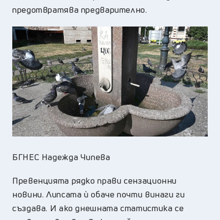
предотвратява предварително.
БГНЕС Надежда Чипева
Превенцията рядко прави сензационни
новини. Липсата ѝ обаче почти винаги ги
създава. И ако днешната статистика се