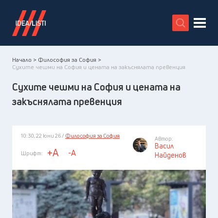
X
Начало >
Философия за София >
Сухите чешми на София и цената на закъснялата превенция
Сухите чешми на София и цената на
закъснялата превенция
10:30, 22 юни 26 /
Философия за София
Автор:
Васил
+A
-A
Шрифт:
Найденов