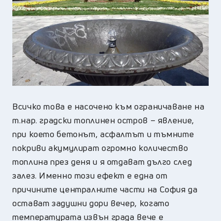
Всичко това е насочено към ограничаване на
т.нар. градски топлинен остров – явление,
при което бетонът, асфалтът и тъмните
покриви акумулират огромно количество
топлина през деня и я отдават дълго след
залез. Именно този ефект е една от
причините централните части на София да
остават задушни дори вечер, когато
температурата извън града вече е