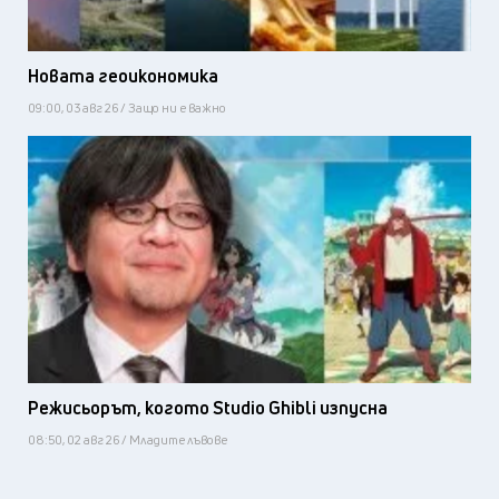
Новата геоикономика
09:00, 03 авг 26 / Защо ни е важно
Режисьорът, когото Studio Ghibli изпусна
08:50, 02 авг 26 / Младите лъвове