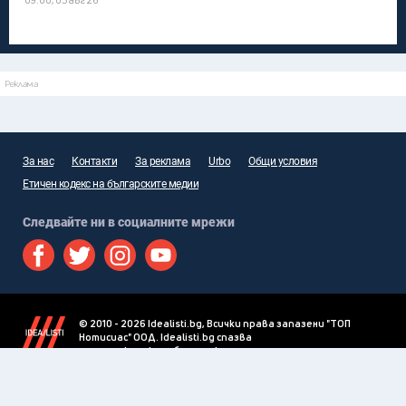
Реклама
За нас
Контакти
За реклама
Urbo
Общи условия
Етичен кодекс на българските медии
Следвайте ни в социалните мрежи
© 2010 - 2026 Idealisti.bg, Всички права запазени "ТОП
Нотисиас" ООД. Idealisti.bg спазва
етичния кодекс на българските медии
.
При ползване на информация, снимки и видео от Idealisti.bg
се изисква писмено разрешение от "ТОП Нотисиас" ООД.