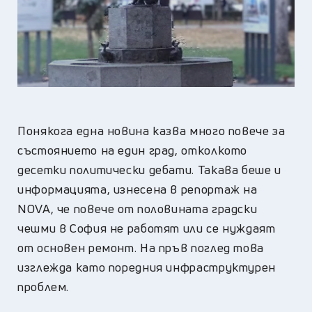
Понякога една новина казва много повече за
състоянието на един град, отколкото
десетки политически дебати. Такава беше и
информацията, изнесена в репортаж на
NOVA, че повече от половината градски
чешми в София не работят или се нуждаят
от основен ремонт. На пръв поглед това
изглежда като поредния инфраструктурен
проблем.