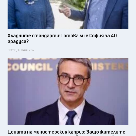
Хладните стандарти: Готова ли е София за 40
градуса?
08:10, 19 юни 26 /
Цената на министерския каприз: Защо жителите