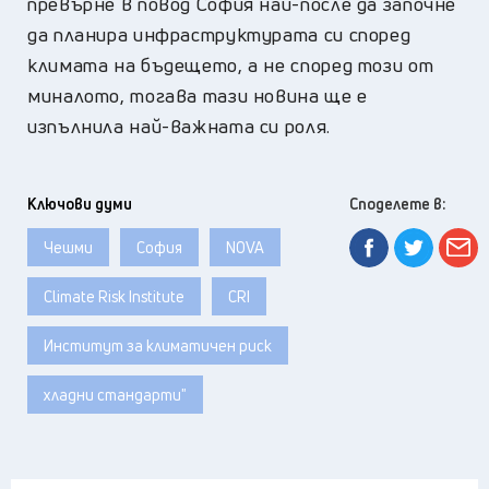
превърне в повод София най-после да започне
да планира инфраструктурата си според
климата на бъдещето, а не според този от
миналото, тогава тази новина ще е
изпълнила най-важната си роля.
Ключови думи
Споделете в:
Чешми
София
NOVA
Climate Risk Institute
CRI
Институт за климатичен риск
хладни стандарти"