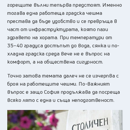
горещите вълни тепърва предстоят. Именно
тогава една работеща градска чешма
престава да бъде удобство и се превръща в
част от инфраструктурата, която пази
здравето на хората. При температури от
35–40 градуса достъпът до вода, сянка и по-
хладна градска среда вече не е въпрос на
комфорт, а на обществена сигурност.
Точно затова темата далеч не се изчерпва с
броя на работещите чешми. По-важният
въпрос е защо София продължава да посреща
всяко лято с една и съща неподготвеност.