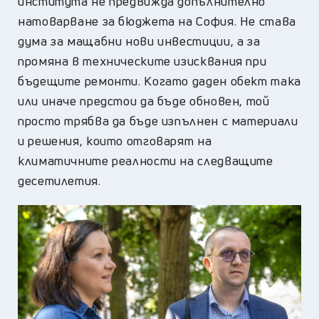
института не предвижда допълнително
натоварване за бюджета на София. Не става
дума за мащабни нови инвестиции, а за
промяна в техническите изисквания при
бъдещите ремонти. Когато даден обект така
или иначе предстои да бъде обновен, той
просто трябва да бъде изпълнен с материали
и решения, които отговарят на
климатичните реалности на следващите
десетилетия.