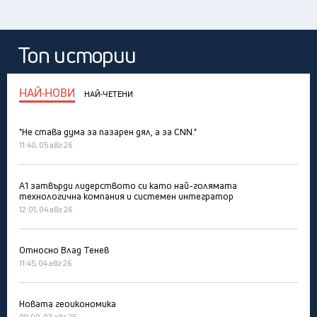
Топ истории
НАЙ-НОВИ
НАЙ-ЧЕТЕНИ
"Не става дума за пазарен дял, а за CNN."
11:40, 05 авг 26
А1 затвърди лидерството си като най-голямата
технологична компания и системен интегратор
12:01, 04 авг 26
Относно Влад Тенев
11:45, 04 авг 26
Новата геоикономика
09:00, 03 авг 26