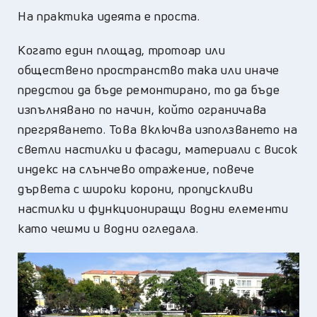
На практика идеята е проста.
Когато един площад, тротоар или
обществено пространство така или иначе
предстои да бъде ремонтирано, то да бъде
изпълнявано по начин, който ограничава
прегряването. Това включва използването на
светли настилки и фасади, материали с висок
индекс на слънчево отражение, повече
дървета с широки корони, пропускливи
настилки и функциониращи водни елементи
като чешми и водни огледала.