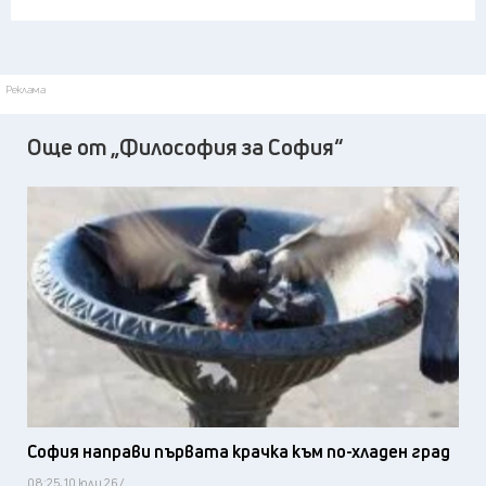
Реклама
Още от „Философия за София“
София направи първата крачка към по-хладен град
08:25, 10 юли 26 /