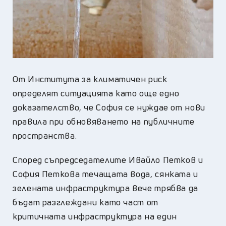
От Института за климатичен риск
определят ситуацията като още едно
доказателство, че София се нуждае от нови
правила при обновяването на публичните
пространства.
Според съпредседателите Ивайло Петков и
София Петкова течащата вода, сянката и
зелената инфраструктура вече трябва да
бъдат разглеждани като част от
критичната инфраструктура на един