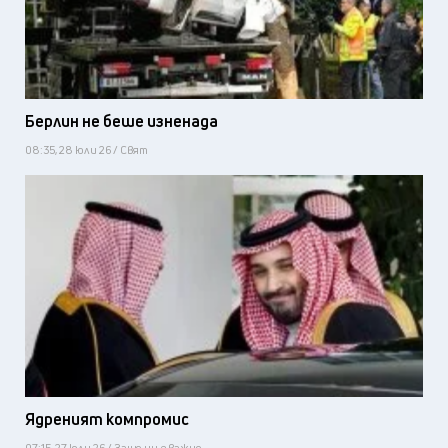
Берлин не беше изненада
08:35, 28 юли 26 / Свят
Ядреният компромис
07:15, 27 юли 26 / Защо ни е важно