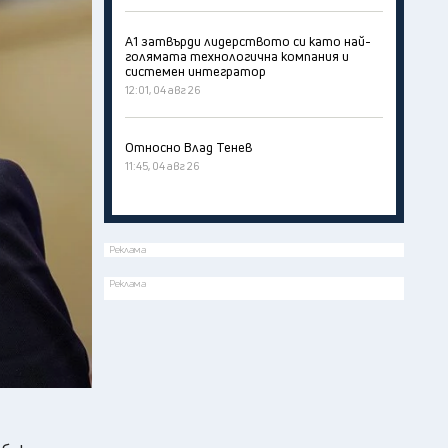
А1 затвърди лидерството си като най-
голямата технологична компания и
системен интегратор
12:01, 04 авг 26
Относно Влад Тенев
11:45, 04 авг 26
Реклама
Реклама