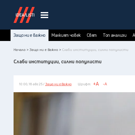
Защо ни е важно
Малкият човек
Свят
Топ анализи
А
Начало >
Защо ни е важно >
Слаби институции, силни популисти
Слаби институции, силни популисти
+A
-A
10:00, 18 авг 25 /
Защо ни е важно
Шрифт: