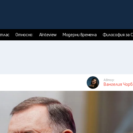
тлас
Относно:
AInteview
Модерни времена
Философия за 
Автор:
Вангелия Чор