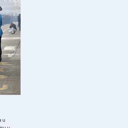
а и
ти и