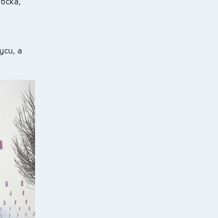
бска,
уси, а