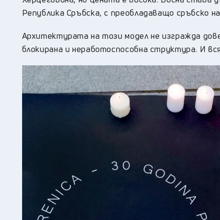
Република Сръбска, с преобладаващо сръбско на
Архитектурата на този модел не изгражда дов
блокирана и неработоспособна структура. И вс