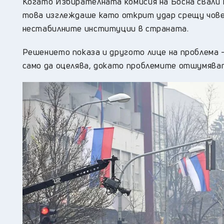
Когато Избирателната комисия на Босна свали 
това изглеждаше като открит удар срещу човек
нестабилните институции в страната.
Решението показа и другото лице на проблема –
само да оцелява, докато проблемите отшумява