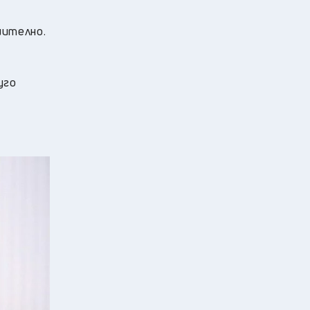
шително.
уго