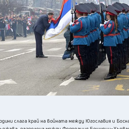
дини слага край на войната между Югославия и Босн
 държава, разделена между Федерация Бошняци–Хърва