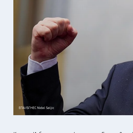
ЕПА/БГНЕС Nidal Saljic