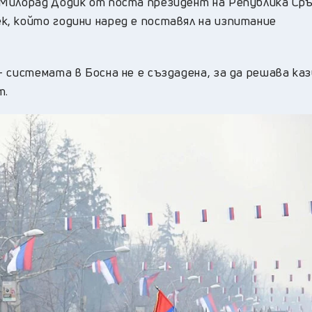
Милорад Додик от поста президент на Република Сръ
, който години наред е поставял на изпитание
 системата в Босна не е създадена, за да решава каз
т.