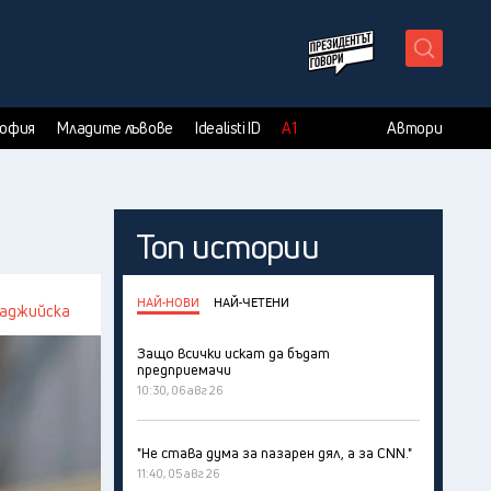
X
София
Младите лъвове
Idealisti ID
А1
Автори
Топ истории
НАЙ-НОВИ
НАЙ-ЧЕТЕНИ
баджийска
Защо всички искат да бъдат
предприемачи
10:30, 06 авг 26
"Не става дума за пазарен дял, а за CNN."
11:40, 05 авг 26