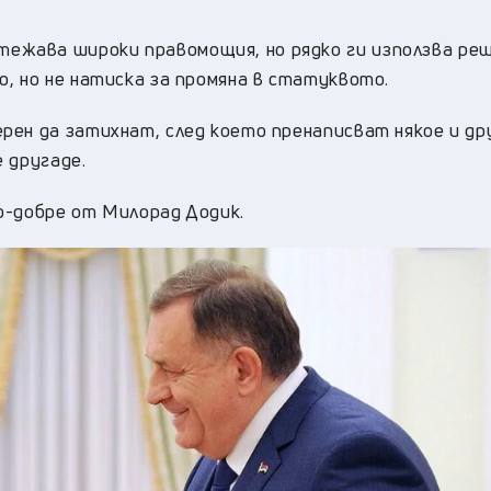
жава широки правомощия, но рядко ги използва ре
, но не натиска за промяна в статуквото.
рен да затихнат, след което пренаписват някое и др
 другаде.
о-добре от Милорад Додик.