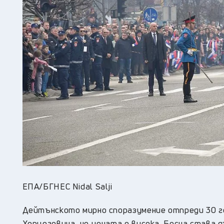
ЕПА/БГНЕС Nidal Salji
Дейтънското мирно споразумение отпреди 30 го
Херцеговина, но цената е висока. Босна става