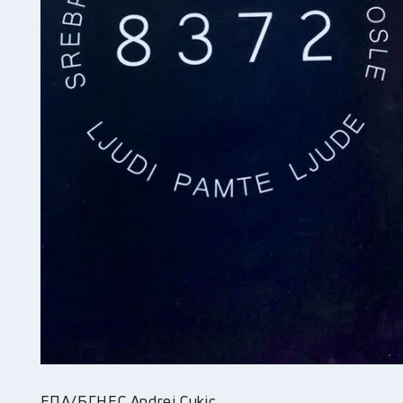
ЕПА/БГНЕС Andrej Cukic