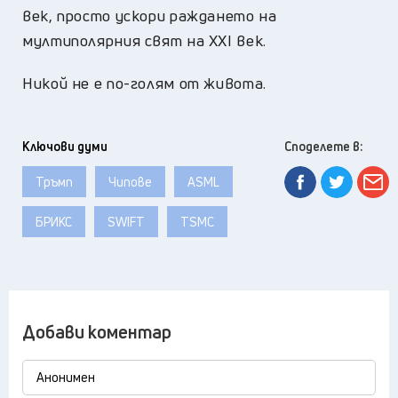
век, просто ускори раждането на
мултиполярния свят на XXI век.
Никой не е по-голям от живота.
Ключови думи
Споделете в:
Тръмп
Чипове
ASML
БРИКС
SWIFT
TSMC
Добави коментар