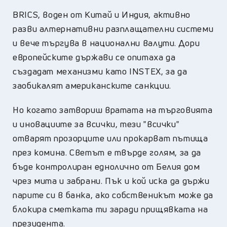
BRICS
, воден от Китай и Индия, активно
разви алтернативни разплащателни системи
и вече търгува в национални валути. Дори
европейските държави се опитаха да
създадат механизми като INSTEX, за да
заобикалят американските санкции.
Но когато затвориш вратата на търговията
и иновациите за всички, тези "всички"
отварят прозорците или прокарват пътища
през комина. Светът е твърде голям, за да
бъде контролиран еднолично от Белия дом
чрез мита и забрани. Пък и кой иска да държи
парите си в банка, ако собственикът може да
блокира сметката ти заради прищявката на
президента.