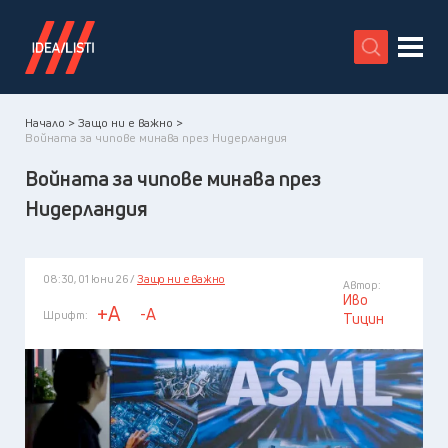
X
Начало >
Защо ни е важно >
Войната за чипове минава през Нидерландия
Войната за чипове минава през
Нидерландия
08:30, 01 юни 26 /
Защо ни е важно
Автор:
Иво
+A
-A
Шрифт:
Тицин