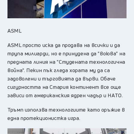
ASML
ASML просто иска да продава на всички и да
трупа милиарди, но е принудена да "воюва" на
предната линия на "Студената технологична
война". Пекин пък гледа хората му да са
задоволени и търговията да върви. Обаче
сигурността на Стария континент все още
зависи от американския ядрен чадър и НАТО.
Тръмп използва технологиите като оръжие в
една протекционистка игра.