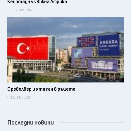
Кейптаун vs Южна Африка
11:00, 20 юли 26 /
С револвер и ятаган в ръцете
11:20, 13 юли 26 /
Последни новини