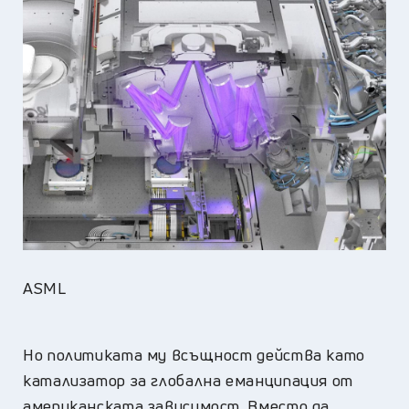
ASML
Но политиката му всъщност действа като
катализатор за глобална еманципация от
американската зависимост. Вместо да