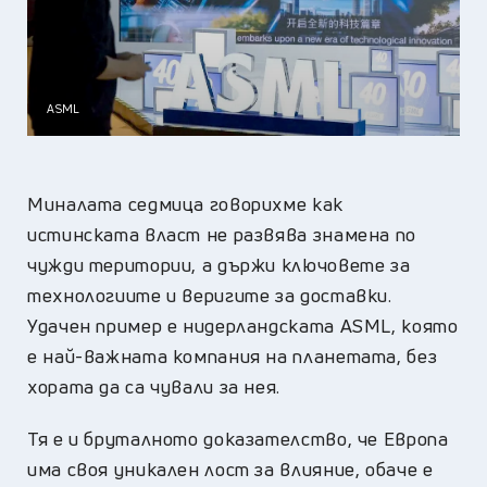
ASML
Миналата седмица говорихме как
истинската власт не развява знамена по
чужди територии, а държи ключовете за
технологиите и веригите за доставки.
Удачен пример е нидерландската
ASML
, която
е най-важната компания на планетата, без
хората да са чували за нея.
Тя е и бруталното доказателство, че Европа
има своя уникален лост за влияние, обаче е