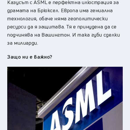
Казусът с ASML е перфектна илюстрация за
драмата на Брюксел. Европа има гениална
технология, oбаче няма геополитически
ресурси да я защитава. Тя е принудена да се
подчинява на Вашингтон. И така губи сделки
за милиарди.
Защо ни е важно?