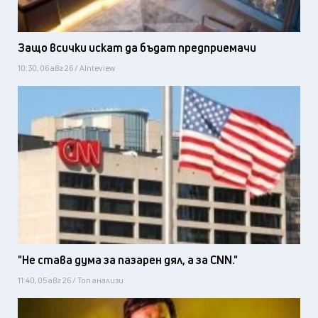
Защо всички искат да бъдат предприемачи
10:30, 06 авг 26 / AInteview
"Не става дума за пазарен дял, а за CNN."
11:40, 05 авг 26 / Топ анализи