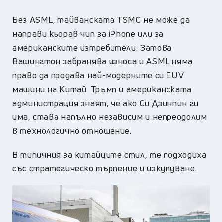
Без ASML, тайванската
TSMC
не може да
направи кьорав чип за iPhone или за
американските изтребители. Затова
Вашингтон забранява износа и ASML няма
право да продава най-модерните си EUV
машини на Китай. Тръмп и американската
администрация знаят, че ако Си Дзинпин ги
има, става напълно независим и непреодолим
в технологично отношение.
В типичния за китайците стил, те подходиха
със стратегическо търпение и изкупуване.