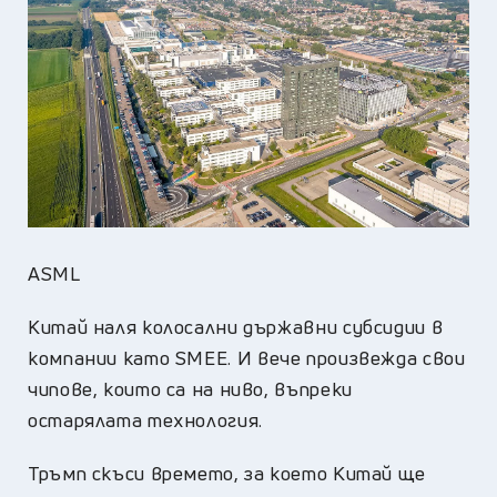
ASML
Китай наля колосални държавни субсидии в
компании като
SMEE
. И вече произвежда свои
чипове, които са на ниво, въпреки
остарялата технология.
Тръмп скъси времето, за което Китай ще