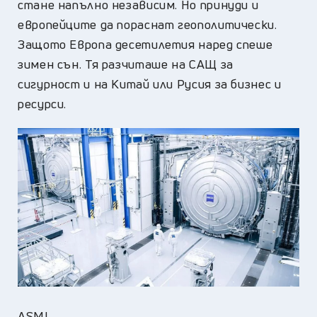
стане напълно независим. Но принуди и
европейците да пораснат геополитически.
Защото Европа десетилетия наред спеше
зимен сън. Тя разчиташе на САЩ за
сигурност и на Китай или Русия за бизнес и
ресурси.
ASML