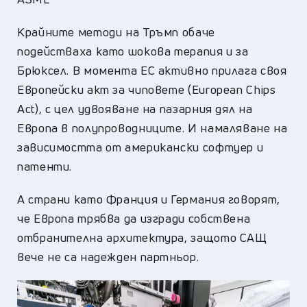
Крайните методи на Тръмп обаче
подействаха като шокова терапия и за
Брюксел. В момента ЕС активно прилага своя
Европейски акт за чиповете (European Chips
Act), с цел удвояване на пазарния дял на
Европа в полупроводниците. И намаляване на
зависимостта от американски софтуер и
патенти.
А страни като Франция и Германия говорят,
че Европа трябва да изгради собствена
отбранителна архитектура, защото САЩ
вече не са надежден партньор.