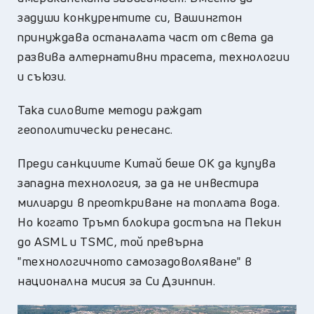
задуши конкурентите си, Вашингтон
принуждава останалата част от света да
развива алтернативни трасета, технологии
и съюзи.
Така силовите методи раждат
геополитически ренесанс.
Преди санкциите Китай беше ОК да купува
западна технология, за да не инвестира
милиарди в преоткриване на топлата вода.
Но когато Тръмп блокира достъпа на Пекин
до ASML и TSMC, той превърна
"технологичното самозадоволяване" в
национална мисия за Си Дзинпин.