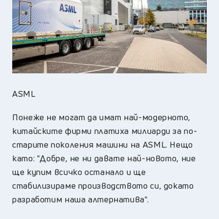
ASML
Понеже не могат да имат най-модерното,
китайските фирми платиха милиарди за по-
старите поколения машини на ASML. Нещо
като: "Добре, не ни давате най-новото, ние
ще купим всичко останало и ще
стабилизираме производството си, докато
разработим наша алтернатива".