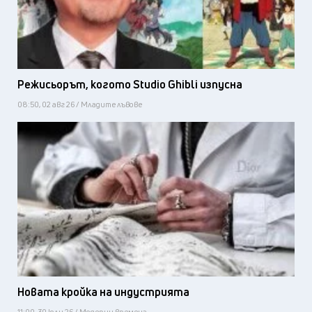
Режисьорът, когото Studio Ghibli изпусна
08:50, 02 авг 26 / Младите лъвове
Новата кройка на индустрията
11:00, 30 юли 26 / Модерни времена