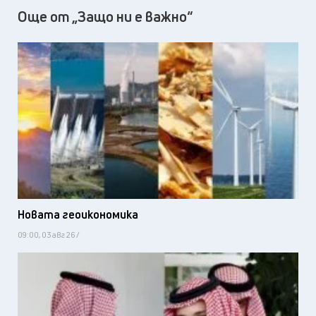
Още от „Защо ни е важно“
Новата геоикономика
09:00, 03 авг 26 /