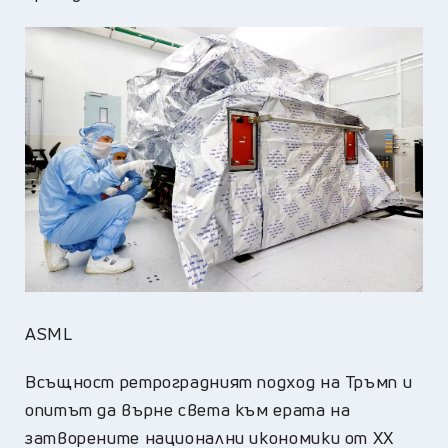
ASML
Всъщност ретроградният подход на Тръмп и
опитът да върне света към ерата на
затворените национални икономики от XX