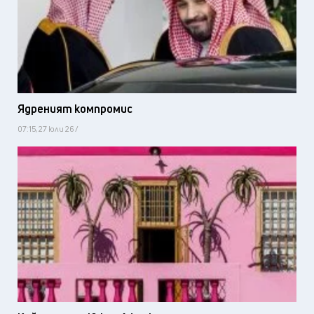
Ядреният компромис
07:15, 27 юли 26 /