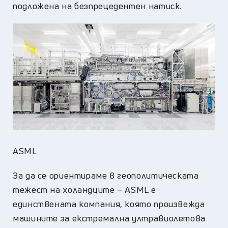
подложена на безпрецедентен натиск.
ASML
За да се ориентираме в геополитическата
тежест на холандците – ASML е
единствената компания, която произвежда
машините за екстремална ултравиолетова