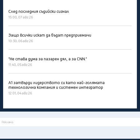
След последния съдийски сигнал
15:00, 07 авг 26
Защо всички искат да бъдат предприемачи
10:30, 06 авг 26
"Не става дума за пазарен дял, а за CNN."
11:40, 05 авг 26
А1 затвърди лидерството си като най-голямата
технологична компания и системен интегратор
12:01, 04 авг 26
Реклама