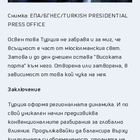
Снимка: ЕПА/БГНЕС/TURKISH PRESIDENTIAL
PRESS OFFICE
Освен това Турция не забравя и за миг, че
всъщност е част от мюсюлманския свят.
Затова и до ден днешен остава "Високата
порта" към него. Отворена или затворена, в
зависимост от това кой чука на нея.
Заключение
Турция оформя регионалната динамика. И по
свой уникален начин предизвиква
конвенционалните разбирания за глобално
влияние. Продължавайки да балансира върху
културната си обремененост, страната не