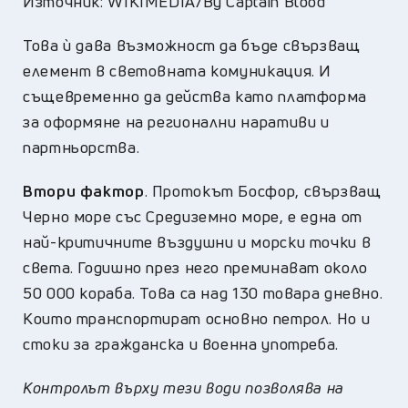
Източник: WIKIMEDIA/By Captain Blood
Това ѝ дава възможност да бъде свързващ
елемент в световната комуникация. И
същевременно да действа като платформа
за оформяне на регионални наративи и
партньорства.
Втори фактор
. Протокът Босфор, свързващ
Черно море със Средиземно море, е една от
най-критичните въздушни и морски точки в
света. Годишно през него преминават около
50 000 кораба. Това са над 130 товара дневно.
Които транспортират основно петрол. Но и
стоки за гражданска и военна употреба.
Контролът върху тези води позволява на