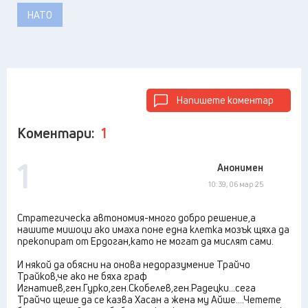
НАТО
Напишете коментар
Коментари:
1
1
Анонимен
10:39, 06 мар 25
Стратегическа автономия-много добро решение,а
нашите мишоци ако имаха поне една клетка мозък щяха да
прекопират от Ердоган,като не могат да мислят сами.
И някой да обясни на онова недоразумение Трайчо
Трайков,че ако не бяха граф
Игнатиев,ген.Гурко,ген.Скобелев,ген.Радецки...сега
Трайчо щеше да се казва Хасан а жена му Айше....Четете