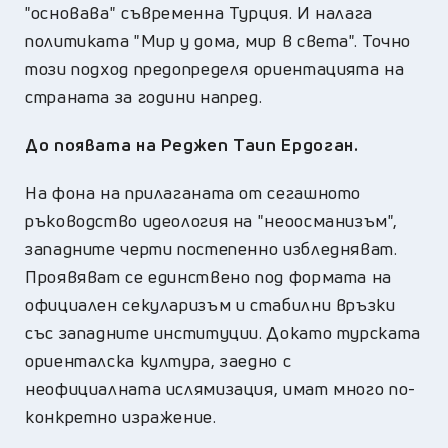
"основава" съвременна Турция. И налага
политиката "Мир у дома, мир в света". Точно
този подход предопределя ориентацията на
страната за години напред.
До появата на Реджеп Таип Ердоган.
На фона на прилаганата от сегашното
ръководство идеология на "неоосманизъм",
западните черти постепенно избледняват.
Проявяват се единствено под формата на
официален секуларизъм и стабилни връзки
със западните институции. Докато турската
ориенталска култура, заедно с
неофициалната ислямизация, имат много по-
конкретно изражение.