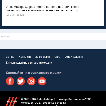
А1 затвърди лидерството си като най-голямата
технологична компания и системен интегратор
12:01, 04 авг 26
Реклама
За нас
Контакти
За реклама
Urbo
Общи условия
Етичен кодекс на българските медии
Следвайте ни в социалните мрежи
© 2010 - 2026 Idealisti.bg, Всички права запазени "ТОП
Нотисиас" ООД. Idealisti.bg спазва