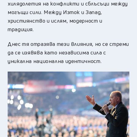
хилядолетия на конфликти и сблъсъци между
могъщи сили. Между Изток и Запад,
християнство и ислям, модерност и
традиция.
Днес тя отразява тези влияния, но се стреми
да сe изявява като независима сила с
уникална национална идентичност.