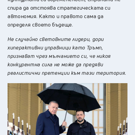
спира да отстоява стратегическата си
автономия. Както и правото сама да
определя своето бъдеще.
Не случайно световните лидери, дори
хиперактивни управници като Тръмп,
признават чрез мълчанието си, че никоя
конкурентна сила не може да предяви
реалистични претенции към тази територия.