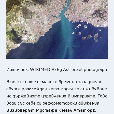
Източник: WIKIMEDIA/By Astronaut photograph
В по-късните османски времена западният
свят е разглеждан като модел за съживяване
на държавното управление в империята. Това
води със себе си реформаторски движения.
Визионерът Мустафа Кемал Ататюрк
,