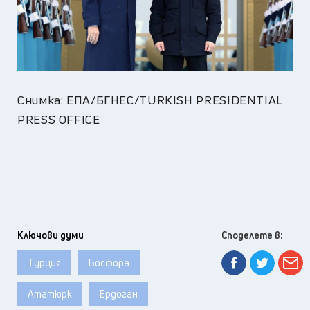
Снимка: ЕПА/БГНЕС/TURKISH PRESIDENTIAL
PRESS OFFICE
Ключови думи
Споделете в:
Турция
Босфора
Ататюрк
Ердоган