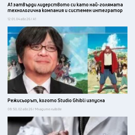
А1 затвърди лидерството си като най-голямата
технологична компания и системен интегратор
12:01, 04 авг 26 / А1
Режисьорът, когото Studio Ghibli изпусна
08:50, 02 авг 26 / Младите лъвове