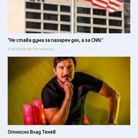
"Не става дума за пазарен дял, а за CNN."
11:40, 05 авг 26 / Топ анализи
Относно Влад Тенев