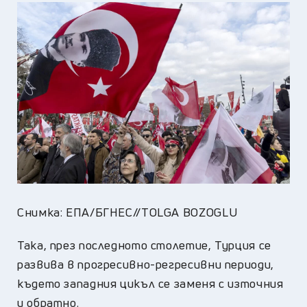
Снимка: ЕПА/БГНЕС//TOLGA BOZOGLU
Така, през последното столетие, Турция се
развива в прогресивно-регресивни периоди,
където западния цикъл се заменя с източния
и обратно.