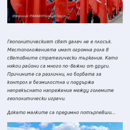
Източник: PIXABAY/Hüseyin Özgün
Геополитическият свят далеч не е плосък.
Местоположенията имат огромна роля в
световните стратегически търкания. Като
някои райони са много по-важни от други.
Причините са различни, но борбата за
контрол е безмилостна и поддържа
непрекъснато напрежение между големите
геополитически играчи.
Докато малките са предимно потърпевши...