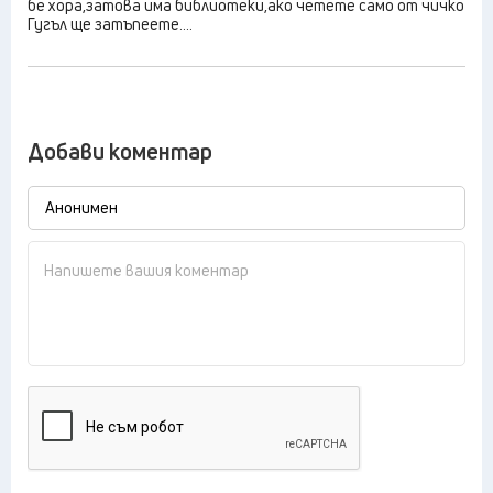
бе хора,затова има библиотеки,ако четете само от чичко
Гугъл ще затъпеете....
Добави коментар