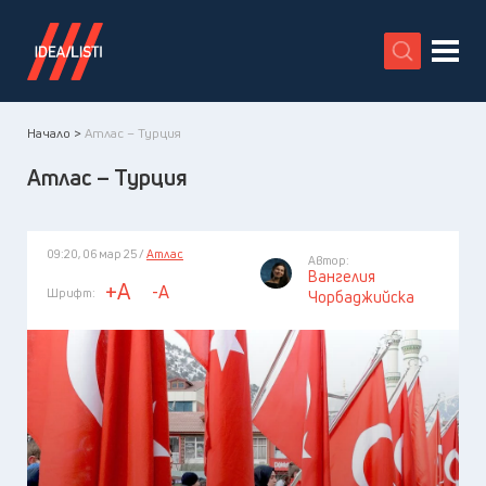
X
Начало >
Атлас – Турция
Атлас – Турция
09:20, 06 мар 25 /
Атлас
Автор:
Вангелия
+A
-A
Шрифт:
Чорбаджийска