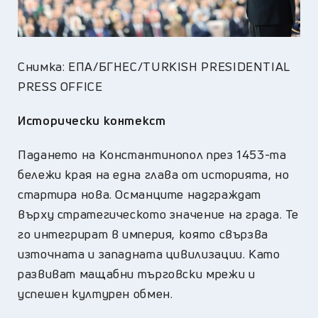
Снимка: ЕПА/БГНЕС/TURKISH PRESIDENTIAL
PRESS OFFICE
Исторически контекст
Падането на Константинопол през 1453-та
бележи края на една глава от историята, но
стартира нова. Османците надграждат
върху стратегическото значение на града. Те
го интегрират в империя, която свързва
източната и западната цивилизации. Като
развиват мащабни търговски мрежи и
успешен културен обмен.