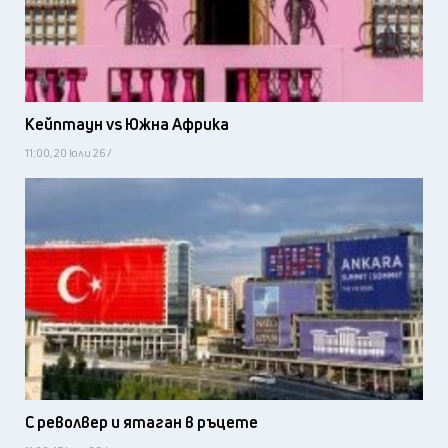
Кейптаун vs Южна Африка
11:00, 20 юли 26 /
С револвер и ятаган в ръцете