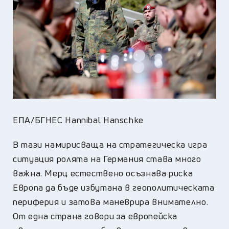
ЕПА/БГНЕС Hannibal Hanschke
В тази намирисваща на стратегическа игра
ситуация ролята на Германия става много
важна. Мерц естествено осъзнава риска
Европа да бъде избутана в геополитическата
периферия и затова маневрира внимателно.
От една страна говори за европейска