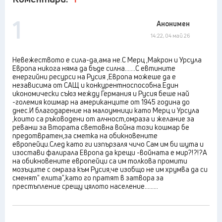
1
Анонимен
14:22, 04 май 26
Невежеството е сила-да,ама не.С Мерц ,Макрон и Урсула
Европа никога няма да бъде силна.......С евтините
енергийни ресурси на Русия ,Европа можеше да е
независима от САЩ и конкурентноспособна.Един
икономически съюз между Германия и Русия беше най
-големия кошмар на американците от 1945 година до
днес.И благодарение на малоумници като Мерц и Урсула
,които са ръководени от алчност,омраза и желание за
реванш за Втората световна война този кошмар бе
предотвратен,за сметка на обикновените
европейци.След като ги изпързаля чичо Сам им би шута и
изостави фалирала Европа да крещи -войната е мир?!?!?А
на обикновените европейци са им толкова промити
мозъците с омраза към Русия,че изобщо не им хрумва да си
сменят" елита",като го пратят в затвора за
престъпление срещу цялото население.........