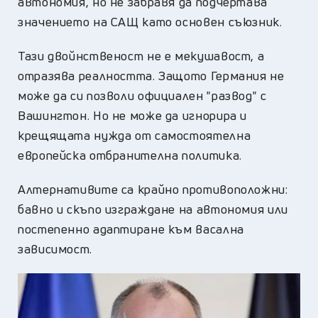
автономия, но не забравя да подчертава
значението на САЩ като основен съюзник.
Тази двойнственост не е мекушавост, а
отразява реалността. Защото Германия не
може да си позволи официален "развод" с
Вашингтон. Но не може да игнорира и
крещящата нужда от самостоятелна
европейска отбранителна политика.
Алтернативите са крайно противоположни:
бавно и скъпо изграждане на автономия или
постепенно адаптиране към васална
зависимост.