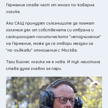
Германия става част от много по-коварна
логика.
Ако САЩ принудят съюзниците да поемат
големия дял от собствената си отбрана и
санкционират политическото "неподчинение"
на Германия, може да се отвори мегдан за
"по-гъвкави" отношения с Москва.
Тази бизнес логика не е нова. И тук наистина
става дума главно за пари.