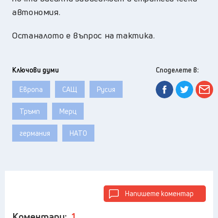
автономия.
Останалото е въпрос на тактика.
Ключови думи
Споделете в:
Европа
САЩ
Русия
Тръмп
Мерц
германия
НАТО
Напишете коментар
Коментари:
1