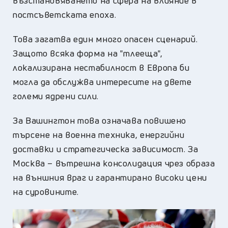
възстановяването на сфера на влияние в
постсъветската епоха.
Това загатва един много опасен сценарий.
Защото всяка форма на "тлееща",
локализирана нестабилност в Европа би
могла да обслужва интересите на двете
големи ядрени сили.
За Вашингтон това означава повишено
търсене на военна техника, енергийни
доставки и стратегическа зависимост. За
Москва – вътрешна консолидация чрез образа
на външния враг и гарантирано високи цени
на суровините.