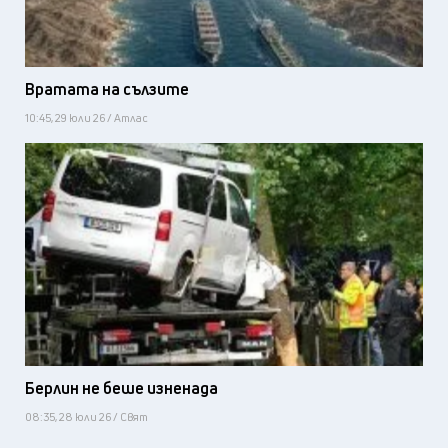
Вратата на сълзите
10:45, 29 юли 26 / Атлас
Берлин не беше изненада
08:35, 28 юли 26 / Свят