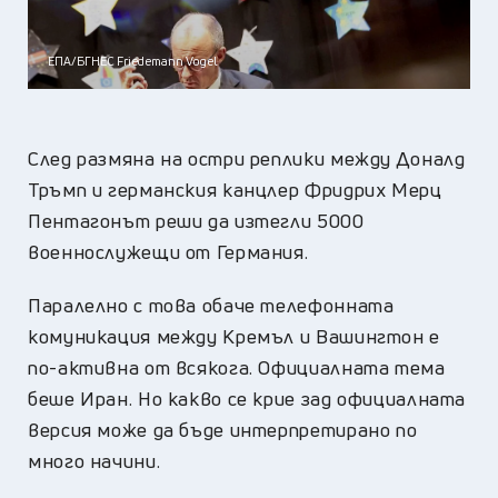
ЕПА/БГНЕС Friedemann Vogel
След размяна на остри реплики между
Доналд
Тръмп
и германския канцлер
Фридрих Мерц
Пентагонът реши да изтегли 5000
военнослужещи от Германия.
Паралелно с това обаче телефонната
комуникация между Кремъл и Вашингтон е
по-активна от всякога. Официалната тема
беше Иран. Но какво се крие зад официалната
версия може да бъде интерпретирано по
много начини.