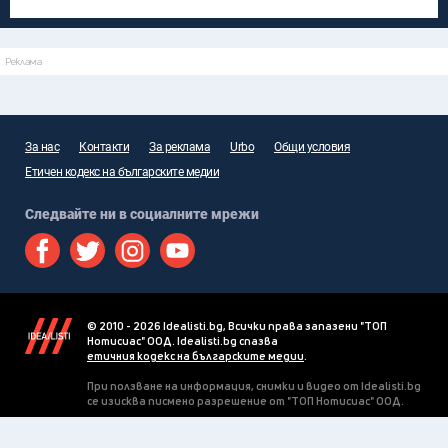
Реклама
За нас
Контакти
За реклама
Urbo
Общи условия
Етичен кодекс на българските медии
Следвайте ни в социалните мрежи
© 2010 - 2026 Idealisti.bg, Всички права запазени "ТОП
Нотисиас" ООД. Idealisti.bg спазва
етичния кодекс на българските медии
.
При ползване на информация, снимки и видео от Idealisti.bg
се изисква писмено разрешение от "ТОП Нотисиас" ООД.