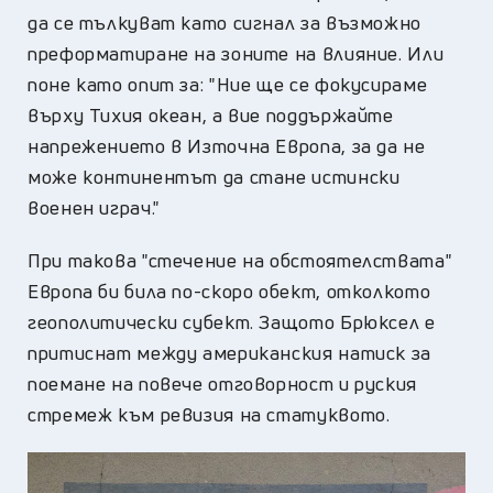
да се тълкуват като сигнал за възможно
преформатиране на зоните на влияние. Или
поне като опит за: "Ние ще се фокусираме
върху Тихия океан, а вие поддържайте
напрежението в Източна Европа, за да не
може континентът да стане истински
военен играч."
При такова "стечение на обстоятелствата"
Европа би била по-скоро обект, отколкото
геополитически субект. Защото Брюксел е
притиснат между американския натиск за
поемане на повече отговорност и руския
стремеж към ревизия на статуквото.