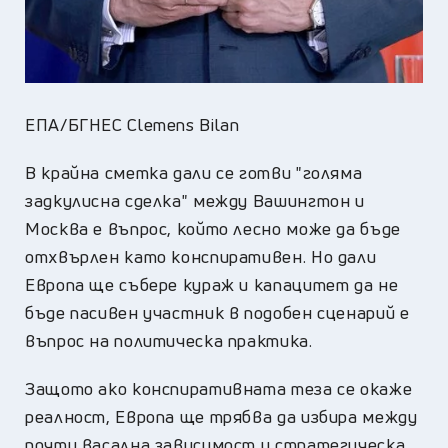
ЕПА/БГНЕС Clemens Bilan
В крайна сметка дали се готви "голяма
задкулисна сделка" между Вашингтон и
Москва е въпрос, който лесно може да бъде
отхвърлен като конспиративен. Но дали
Европа ще събере кураж и капацитет да не
бъде пасивен участник в подобен сценарий е
въпрос на политическа практика.
Защото ако конспиративната теза се окаже
реалност, Европа ще трябва да избира между
почти васална зависимост и стратегическа