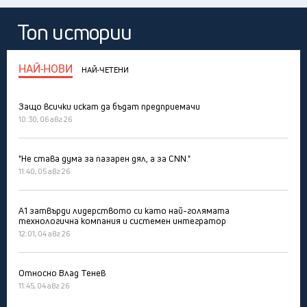
Топ истории
НАЙ-НОВИ
НАЙ-ЧЕТЕНИ
Защо всички искат да бъдат предприемачи
10:30, 06 авг 26
"Не става дума за пазарен дял, а за CNN."
11:40, 05 авг 26
А1 затвърди лидерството си като най-голямата
технологична компания и системен интегратор
12:01, 04 авг 26
Относно Влад Тенев
11:45, 04 авг 26