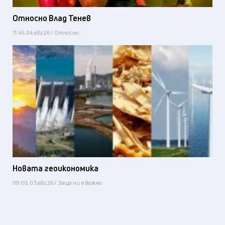
Относно Влад Тенев
11:45, 04 авг 26 / Относно:
Новата геоикономика
09:00, 03 авг 26 / Защо ни е важно