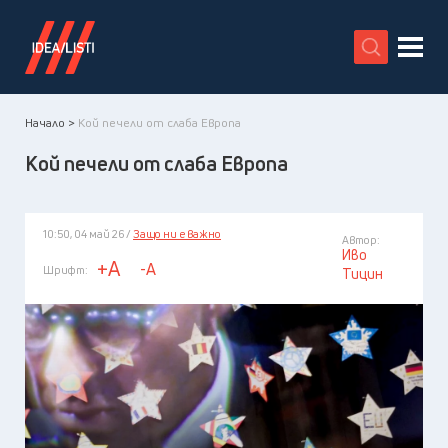
X
Начало >
Кой печели от слаба Европа
Кой печели от слаба Европа
10:50, 04 май 26 /
Защо ни е важно
Автор:
Иво
+A
-A
Шрифт:
Тицин