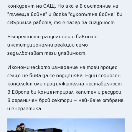
конкурент на САЩ. Но ако е в състояние на
"тлееща война" и всяка "сухопътна война" би
свършила работа, тя е пазар за сигурност.
Вътрешните разделения и бавните
институционални реакции само
задълбочават тази уязвимост.
Икономическото измерение на този процес
също не бива да се подценява. Един сериозен
конфликт или продължителна нестабилност
в Европа би концентрирал капитал и ресурси
в ограничен брой сектори – най-вече отбрана
и енергетика.