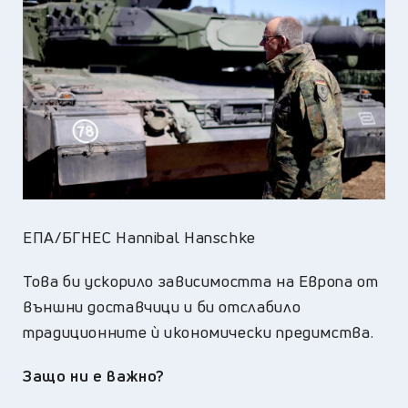
ЕПА/БГНЕС Hannibal Hanschke
Това би ускорило зависимостта на Европа от
външни доставчици и би отслабило
традиционните ѝ икономически предимства.
Защо ни е важно?