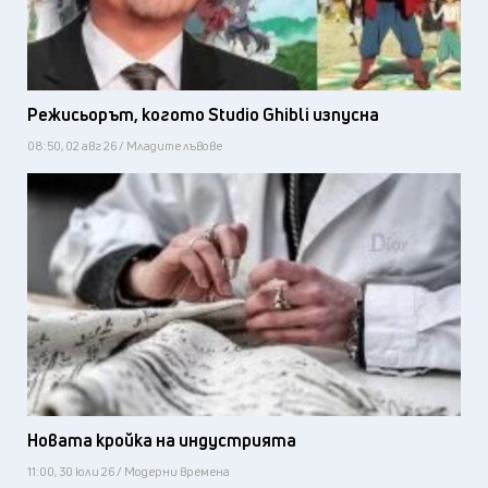
Режисьорът, когото Studio Ghibli изпусна
08:50, 02 авг 26 / Младите лъвове
Новата кройка на индустрията
11:00, 30 юли 26 / Модерни времена