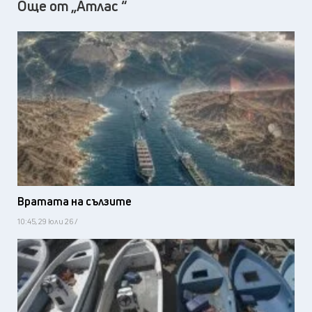
Още от „Атлас “
Вратата на сълзите
10:45, 29 юли 26 /