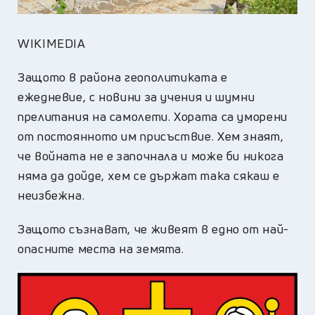
WIKIMEDIA
Защото в района геополитиката е
ежедневие, с новини за учения и шумни
прелитания на самолети. Хората са уморени
от постоянното им присъствие. Хем знаят,
че войната не е започнала и може би никога
няма да дойде, хем се държат така сякаш е
неизбежна.
Защото съзнават, че живеят в еднo от най-
опасните места на земята.