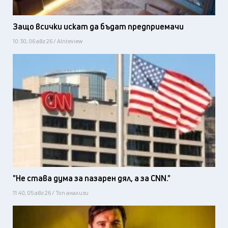
Защо всички искат да бъдат предприемачи
10:30, 06 авг 26 / AInteview
"Не става дума за пазарен дял, а за CNN."
11:40, 05 авг 26 / Топ анализи