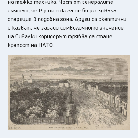
на тежка техника. Част от генералите
смятат, че Русия никога не би рискувала
операция в подобна зона. Други са скептични
и казват, че заради символичното значение
на Сувалки коридорът трябва да стане
крепост на НАТО.