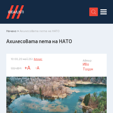
X
Начало >
Ахилесовата пета на НАТО
Ахилесовата пета на НАТО
10:00, 20 май 26 /
Атлас
Автор:
Иво
+A
-A
Шрифт:
Тицин