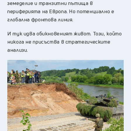
земеделие и транзитни пътища в
периферията на Европа. Но потенциално е
глобална фронтова линия.
И тук идва обикновеният живот. Този, който
никога не присъства в стратегическите
анализи.