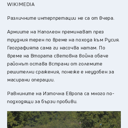
WIKIMEDIA
Различните интерпретации не са от вчера.
Армиите на Наполеон преминават през
трудния терен по време на похода към Русия.
Географията сама ги насочва натам. По
време на Втората световна война обаче
районът остава встрани от големите
решителни сражения, понеже е неудобен за
масирани операции.
Равнините на Източна Европа са много по-
подходящи за бързи пробиви.