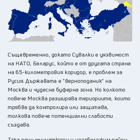
Същевременно, докато Сувалки е уязвимост
на НАТО, Беларус, който е от другата страна
на 65-километровия коридор, е проблем за
Русия. Държавата е "верноподаник" на
Москва и чудесна буферна зона. Но колкото
повече Москва разширява териориите, които
трябва да контролира или защитава,
толкова повече потенциални слабости
създава.
Така един миниатюрен и незабележим район