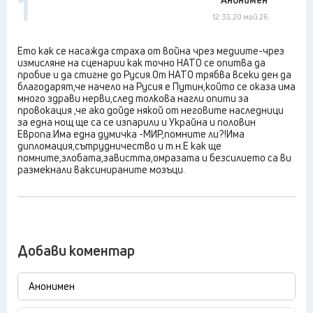
1
12:33, 20 май 26
Ето как се насажда страха от война чрез медиите-чрез
измисляне на сценарии как точно НАТО се опитва да
пробие и да стигне до Русия.От НАТО трябва всеки ден да
благодарят,че начело на Русия е Путин,който се оказа има
много здрави нерви,след толкова нагли опити за
провокация ,че ако дойде някой от неговите наследници
за една нощ ще са се изпарили и Украйна и половин
Европа.Има една думичка -МИР,помните ли?!Има
дипломация,сътрудничество и т.н.Е как ще
помните,злобата,завистта,омразата и безсилието са ви
размекнали ваксинираните мозъци.
Добави коментар