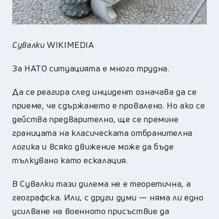
Сувалки
WIKIMEDIA
За НАТО ситуацията е много трудна.
Да се реагира след инцидент означава да се
приеме, че сдържането е провалено. Но ако се
действа предварително, ще се премине
границата на класическата отбранителна
логика и всяко движение може да бъде
тълкувано като ескалация.
В Сувалки тази дилема не е теоретична, а
географска. Или, с други думи — няма ли едно
усилване на военното присъствие да