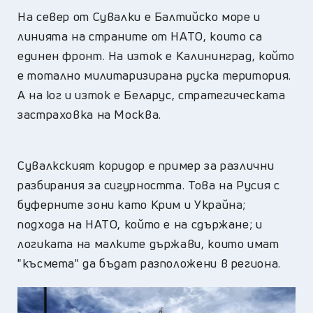
На север от Сувалки е Балтийско море и
линията на страните от НАТО, които са
единен фронт. На изток е Калининград, който
е тотално милитаризирана руска територия.
А на юг и изток е Беларус, стратегическата
застраховка на Москва.
Сувалкският коридор е пример за различни
разбирания за сигурността. Това на Русия с
буферните зони като Крим и Украйна;
подхода на НАТО, който е на сдържане; и
логиката на малките държави, които имат
"късмета" да бъдат разположени в региона.