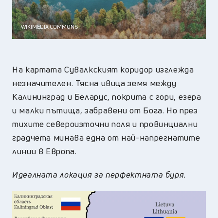
WIKIMEDIA COMMONS
На картата Сувалкският коридор изглежда
незначителен. Тясна ивица земя между
Калининград и Беларус, покрита с гори, езера
и малки пътища, забравени от Бога. Но през
тихите североизточни поля и провинциални
градчета минава една от най-напрегнатите
линии в Европа.
Идеалната локация за перфектната буря.