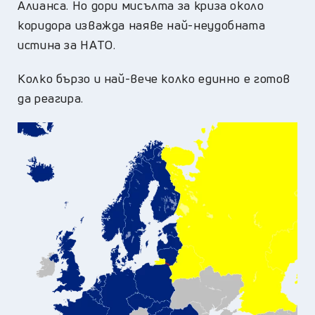
Алианса. Но дори мисълта за криза около
коридора изважда наяве най-неудобната
истина за НАТО.
Колко бързо и най-вече колко единно е готов
да реагира.