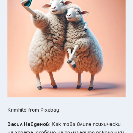
Krimhild from Pixabay
Васил Найденов:
Как това влияе психически
на хората, особено на по-младите поколения?