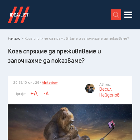
X
Начало >
Кога спряхме да преживяваме и започнахме да показваме?
Кога спряхме да преживяваме и
започнахме да показваме?
20:55, 10 юни 26 /
AInteview
Автор:
Васил
+A
-A
Шрифт:
Найденов