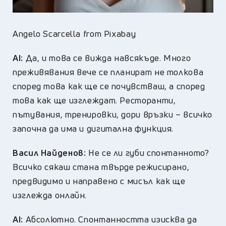
Angelo Scarcella from Pixabay
AI:
Да, и това се вижда навсякъде. Много
преживявания вече се планират не толкова
според това как ще се почувстваш, а според
това как ще изглеждат. Ресторанти,
пътувания, тренировки, дори връзки – всичко
започна да има и дигитална функция.
Васил Найденов:
Не се ли губи спонтанното?
Всичко сякаш стана твърде режисирано,
предвидимо и направено с мисъл как ще
изглежда онлайн.
AI:
Абсолютно. Спонтанността изисква да