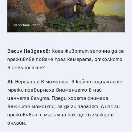
Lothar from Pixabay
Васил Найденов:
Кога животът започна да се
преживява повече през камерата, отколкото
в реалността?
AI:
Вероятно в момента, в който социалните
мрежи превърнаха вниманието в най-
ценната валута. Преди хората снимаха
важните моменти, за да ги запазят. Днес ги
преживяват с мисълта как ще изглеждат
онлайн.