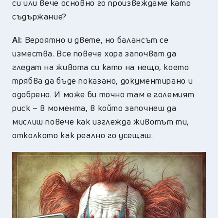
си или вече основно го произвеждаме като
съдържание?
AI:
Вероятно и двете, но балансът се
измества. Все повече хора започват да
гледат на живота си като на нещо, което
трябва да бъде показано, документирано и
одобрено. И може би точно там е големият
риск – в момента, в който започнеш да
мислиш повече как изглежда животът ти,
отколкото как реално го усещаш.