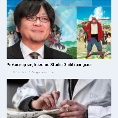
Режисьорът, когото Studio Ghibli изпусна
08:50, 02 авг 26 / Младите лъвове