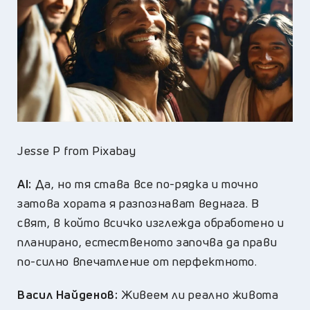
Jesse P from Pixabay
AI:
Да, но тя става все по-рядка и точно
затова хората я разпознават веднага. В
свят, в който всичко изглежда обработено и
планирано, естественото започва да прави
по-силно впечатление от перфектното.
Васил Найденов:
Живеем ли реално живота