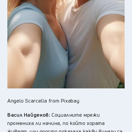
Angelo Scarcella from Pixabay
Васил Найденов:
Социалните мрежи
промениха ли начина, по който хората
живеят, или просто показаха какви винаги са