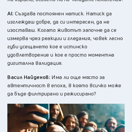
AI:
Създава постоянен натиск. Натиск да
изглеждаш добре, да си интересен, да не
изоставаш. Когато животът започне да се
измерва чрез реакции и гледания, човек лесно
губи усещането кое е истинско
удовлетворение и кое е просто моментна
дигитална валидация.
Васил Найденов:
Има ли още място за
автентичност в епоха, в която всичко може
да бъде филтрирано и режисирано?