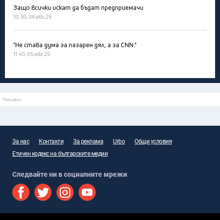
Защо всички искат да бъдат предприемачи
10:30, 06 авг 26
"Не става дума за пазарен дял, а за CNN."
11:40, 05 авг 26
Реклама
За нас
Контакти
За реклама
Urbo
Общи условия
Етичен кодекс на българските медии
Следвайте ни в социалните мрежи