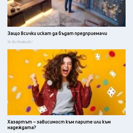
Защо всички искат да бъдат предприемачи
10:30, 06 авг 26 /
Хазартът – зависимост към парите или към
надеждата?