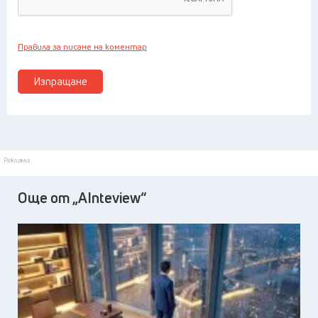
Правила за писане на коментар
Изпращане
Реклама
Още от „AInteview“