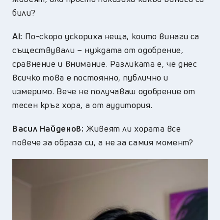
били?
AI:
По-скоро ускориха неща, които винаги са
съществували – нуждата от одобрение,
сравнение и внимание. Разликата е, че днес
всичко това е постоянно, публично и
измеримо. Вече не получаваш одобрение от
тесен кръг хора, а от аудитория.
Васил Найденов:
Живеят ли хората все
повече за образа си, а не за самия момент?