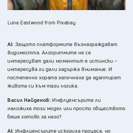
Luna Eastwood from Pixabay
AI:
Защото платформите възнаграждават
видимостта. Алгоритмите не се
интересуват дали моментът е истински –
интересува ги дали задържа внимание. И
постепенно хората започнаха да адаптират
живота си към тази логика.
Васил Найденов:
Инфлуенсърите ли
наложиха този модел или просто обществото
беше готово за него?
AI:
Инфлуенсърите ускориха процеса, но