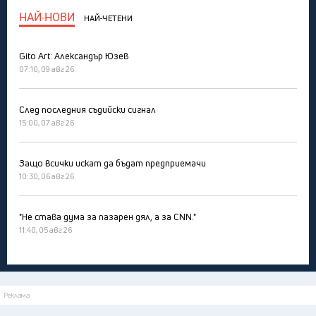
НАЙ-НОВИ
НАЙ-ЧЕТЕНИ
Gito Art: Александър Юзев
07:10, 09 авг 26
След последния съдийски сигнал
15:00, 07 авг 26
Защо всички искат да бъдат предприемачи
10:30, 06 авг 26
"Не става дума за пазарен дял, а за CNN."
11:40, 05 авг 26
Реклама