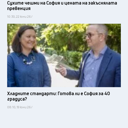
Сухите чешми на София и цената на закъснялата
превенция
10:30, 22 юни 26 /
Хладните стандарти: Готова ли е София за 40
градуса?
08:10, 19 юни 26 /