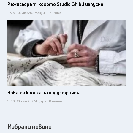
Режисьорът, когото Studio Ghibli изпусна
08:50, 02 авг 26 / Младите лъвове
Новата кройка на индустрията
11:00, 30 юли 26 / Модерни времена
Избрани новини