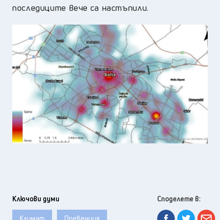
последиците вече са настъпили.
Ключови думи
Споделете в:
Климат
Превенция