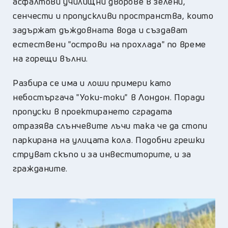
асфалтови училищни дворове в зелени,
сенчести и пропускливи пространства, които
задържат дъждовната вода и създават
естествени "острови на прохлада" по време
на горещи вълни.
Разбира се има и лоши примери като
небостъргача "Уоки-токи" в Лондон. Поради
пропуски в проектирането сградата
отразява слънчевите лъчи така че да стопи
паркирана на улицата кола. Подобни грешки
струват скъпо и за инвеститорите, и за
гражданите.