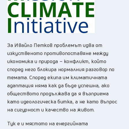
За Ивайло Петков проблемът идва от
изкуственото противопоставяне между
икономика и природа – конфликт, който
според него блокира нормалния разговор по
темата. Според екипа им климатичната
адаптация няма как да бъде успешна, ако
обществото продължава да я възприема
като идеологическа битка, а не като въпрос
на сигурност и качество на живот.
Тук е и мястото на енергийната