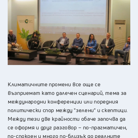
Климатичните промени все още се
възприемат като далечен сценарий, тема за
международни конференции или поредния
политически спор между "зелени" и скептици.
Между тези две крайности обаче започва да
се оформя и друг разговор – по-прагматичен,
по-спокоен и много по-близък до реалните