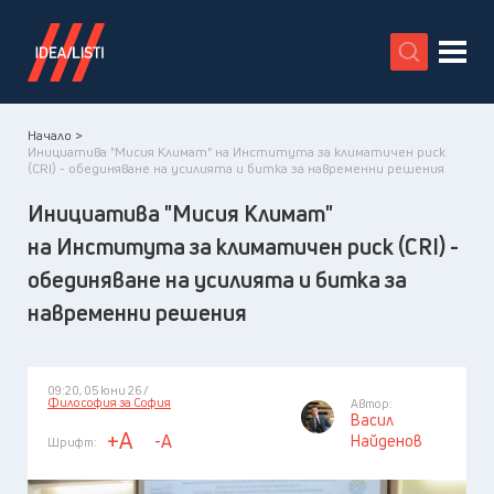
X
Начало >
Инициатива "Мисия Климат" на Института за климатичен риск
(CRI) - обединяване на усилията и битка за навременни решения
Инициатива "Мисия Климат"
на Института за климатичен риск (CRI) -
обединяване на усилията и битка за
навременни решения
09:20, 05 юни 26 /
Философия за София
Автор:
Васил
+A
-A
Найденов
Шрифт: