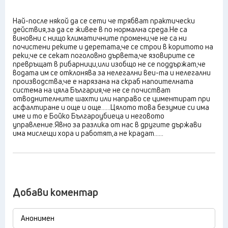
Най-после някой да се сети че трябват практически
действия,за да се живее в по нормална среда.Не са
виновни с нищо климатичните промени,че не са ни
почистени реките и деретата,че се строи в коритото на
реки,че се секат поголовно дървета,че язовирите се
превръщат в рибарници,или изобщо не се поддържат,че
водата им се отклонява за нелегални веи-та и нелегални
производства,че е нарязана на скраб напоителната
система на цяла България,че не се почистват
отводнителните шахти или направо се циментират при
асфалтиране и още и още......Цялото това безумие си има
име и то е Бойко Българоубиеца и неговото
управление.Явно за разлика от нас в другите държави
има мислещи хора и работят,а не крадат......
Добави коментар