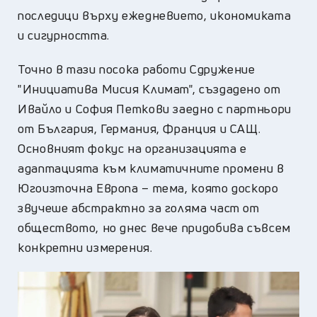
последици върху ежедневието, икономиката
и сигурността.
Точно в тази посока работи Сдружение
"Инициатива Мисия Климат", създадено от
Ивайло и София Петкови заедно с партньори
от България, Германия, Франция и САЩ.
Основният фокус на организацията е
адаптацията към климатичните промени в
Югоизточна Европа – тема, която доскоро
звучеше абстрактно за голяма част от
обществото, но днес вече придобива съвсем
конкретни измерения.