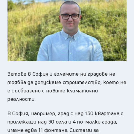
Затова в София и големите ни градове не
трябва да допускаме строителство, което не
е съобразено с новите климатични
реалности.
В София, например, град с над 130 квартала с
прилежащи над 30 села и 4 по-малки града,
имаме едва 11 фонтана. Системи за