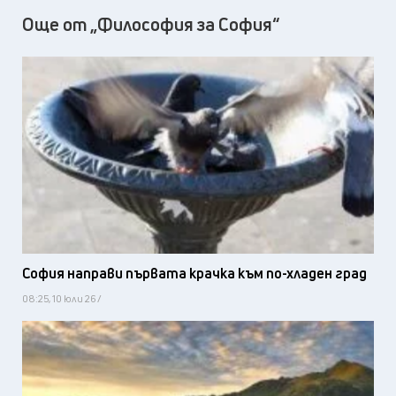
Още от „Философия за София“
София направи първата крачка към по-хладен град
08:25, 10 юли 26 /