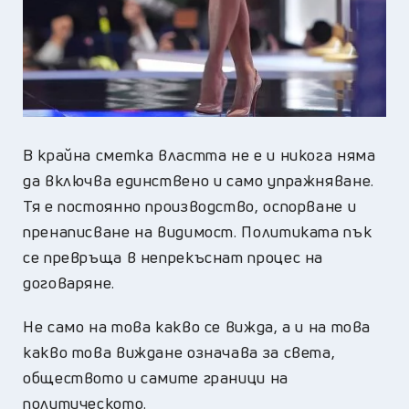
В крайна сметка властта не е и никога няма
да включва единствено и само упражняване.
Тя е постоянно производство, оспорване и
пренаписване на видимост. Политиката пък
се превръща в непрекъснат процес на
договаряне.
Не само на това какво се вижда, а и на това
какво това виждане означава за света,
обществото и самите граници на
политическото.