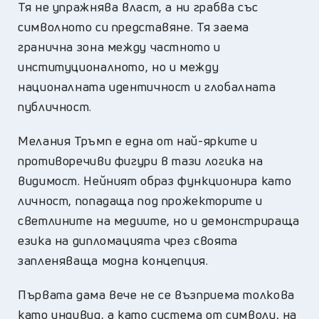
Тя не упражнява власт, а ни грабва със
символното си представяне. Тя заема
гранична зона между частното и
институционалното, но и между
националната идентичност и глобалната
публичност.
Мелания Тръмп е една от най-ярките и
противоречиви фигури в тази логика на
видимост. Нейният образ функционира като
личност, попадаща под прожекторите и
светлините на медиите, но и демонстрираща
езика на дипломацията чрез своята
запленяваща модна концепция.
Първата дама вече не се възприема толкова
като индивид, а като система от символи, на