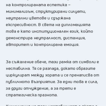
на контролираната естетика –
минимализъм, структурирани силуети,
неутрални цветове и сдържана
експресивност. В света на дипломацията
това е като институционален език, който
демонстрира неутралност, дистанция,
авторитет и контролирана емоция.
За съжаление обаче, тази рамка от символи е
нестабилна. Тя се разпада, докато образите
циркулират между хората и се пренаписва от
публичното възприятие. За едни това е сила,
за други отчуждение, а за трети е
стратегическа празнота.