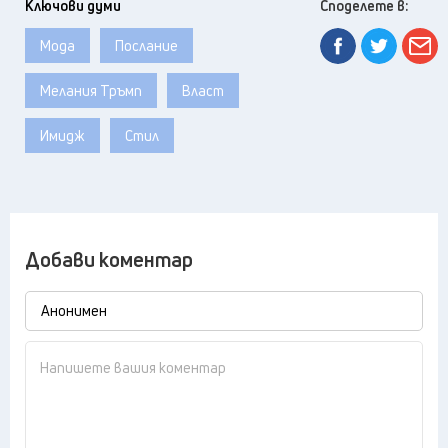
Ключови думи
Споделете в:
Мода
Послание
Мелания Тръмп
Власт
Имидж
Стил
Добави коментар