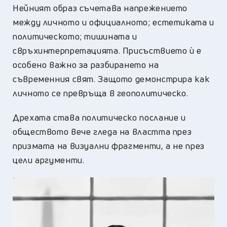
Нейният образ съчетава напрежението
между личното и официалното; естетиката и
политическото; тишината и
свръхинтерпретацията. Присъствието ѝ е
особено важно за разбирането на
съвременния свят. Защото демонстрира как
личното се превръща в геополитическо.
Дрехата става политическо послание и
обществото вече гледа на властта през
призмата на визуални фрагменти, а не през
цели аргументи.