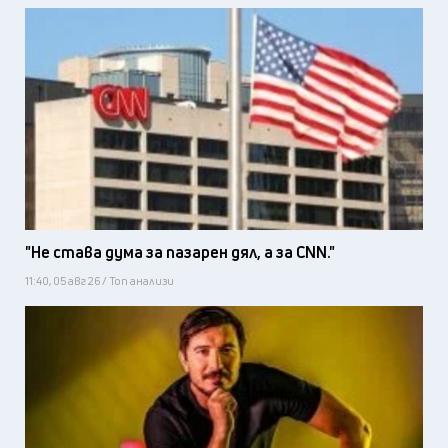
"Не става дума за пазарен дял, а за CNN."
11:40, 05 авг 26 / Топ анализи