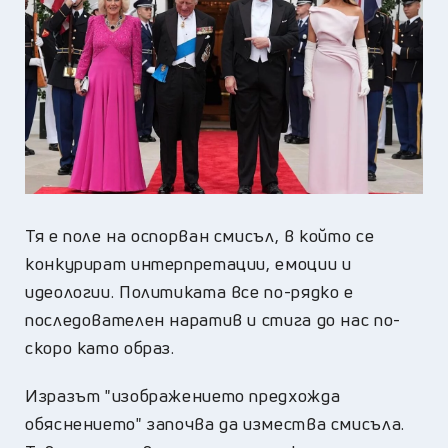
Тя е поле на оспорван смисъл, в който се
конкурират интерпретации, емоции и
идеологии. Политиката все по-рядко е
последователен наратив и стига до нас по-
скоро като образ.
Изразът "изображението предхожда
обяснението" започва да измества смисъла.