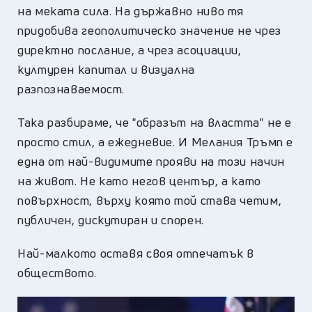
на меката сила. На държавно ниво тя
придобива геополитическо значение не чрез
директно послание, а чрез асоциации,
културен капитал и визуална
разпознаваемост.
Така разбираме, че "образът на властта" не е
просто стил, а ежедневие. И Мелания Тръмп е
една от най-видимите прояви на този начин
на живот. Не като негов център, а като
повърхност, върху която той става четим,
публичен, дискутиран и спорен.
Най-малкото оставя своя отпечатък в
обществото.