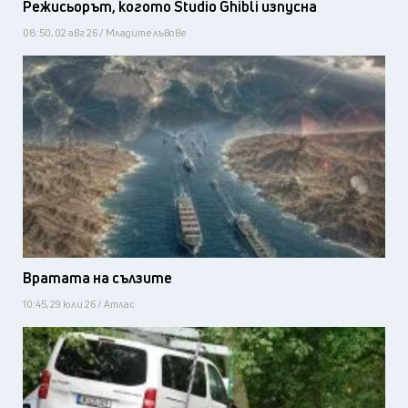
Режисьорът, когото Studio Ghibli изпусна
08:50, 02 авг 26 / Младите лъвове
Вратата на сълзите
10:45, 29 юли 26 / Атлас