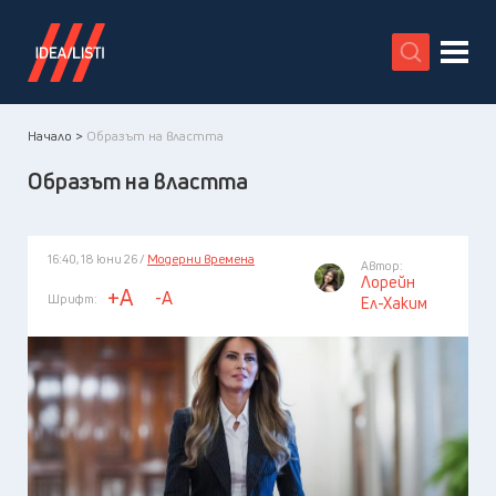
X
Начало >
Образът на властта
Образът на властта
16:40, 18 юни 26 /
Модерни времена
Автор:
Лорейн
+A
-A
Шрифт:
Ел-Хаким