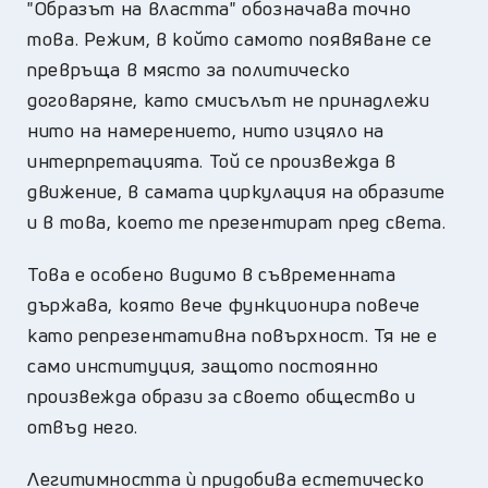
"Образът на властта" обозначава точно
това. Режим, в който самото появяване се
превръща в място за политическо
договаряне, като смисълът не принадлежи
нито на намерението, нито изцяло на
интерпретацията. Той се произвежда в
движение, в самата циркулация на образите
и в това, което те презентират пред света.
Това е особено видимо в съвременната
държава, която вече функционира повече
като репрезентативна повърхност. Тя не е
само институция, защото постоянно
произвежда образи за своето общество и
отвъд него.
Легитимността ѝ придобива естетическо