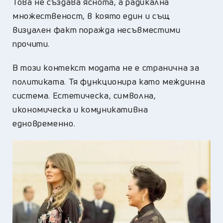
Това не създава яснота, а радикална
множественост, в която един и същ
визуален факт поражда несъвместими
прочити.
В този контекст модата не е странична за
политиката. Тя функционира като междинна
система. Естетическа, символна,
икономическа и комуникативна
едновременно.