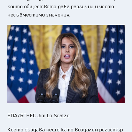
които обществото дава различни и често
несъвместими значения.
ЕПА/БГНЕС Jim Lo Scalzo
Което създава нещо като визуален регистър