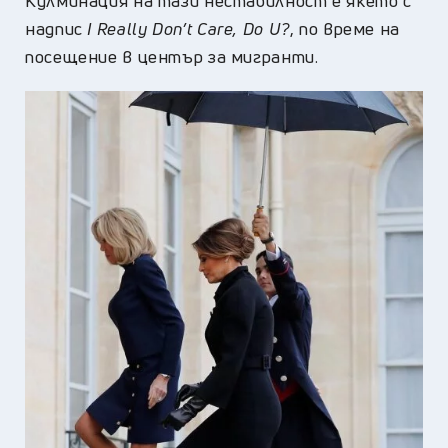
Кулминация на тази нестабилност е якето с
надпис
I Really Don’t Care, Do U?
, по време на
посещение в център за мигранти.