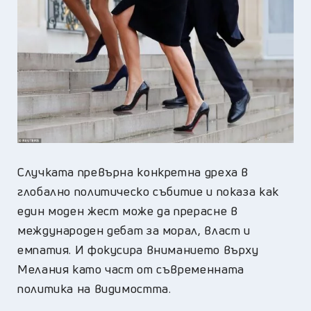
Случката превърна конкретна дреха в
глобално политическо събитие и показа как
един моден жест може да прерасне в
международен дебат за морал, власт и
емпатия. И фокусира вниманието върху
Мелания като част от съвременната
политика на видимостта.