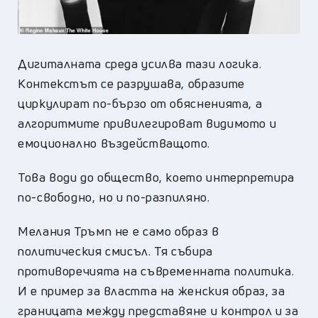
Дигиталната среда усилва тази логика.
Контекстът се разрушава, образите
циркулират по-бързо от обясненията, а
алгоритмите привилегироват видимото и
емоционално въздействащото.
Това води до общество, което интерпретира
по-свободно, но и по-разпиляно.
Мелания Тръмп не е само образ в
политическия смисъл. Тя събира
противоречията на съвременната политика.
И е пример за властта на женския образ, за
границата между представяне и контрол и за