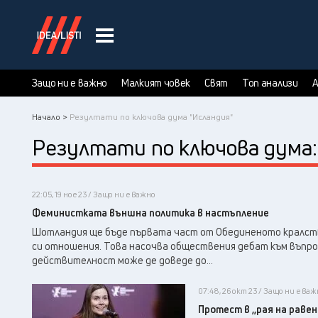
Защо ни е важно
Малкият човек
Свят
Топ анализи
А
Начало >
Резултати по ключова дума "Исландия"
Резултати по ключова дума
22:05, 19 ное 23 / Защо ни е важно
Феминистката външна политика в настъпление
Шотландия ще бъде първата част от Обединеното кралст
си отношения. Това насочва обществения дебат към въпрос
действителност може де доведе до...
07:48, 26 окт 23 / Защо ни е важ
Протест в ,,рая на раве