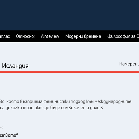
тлас
Относно:
AInteview
Модерни времена
Философия за 
:
Намерени
Исландия
во, която възприема феминистки подход към международните
а доколко този акт ще бъде символичен и дали в
но
нството“