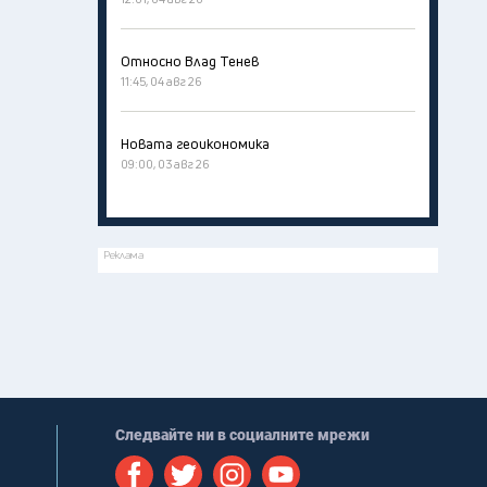
Относно Влад Тенев
11:45, 04 авг 26
Новата геоикономика
09:00, 03 авг 26
Реклама
Следвайте ни в социалните мрежи