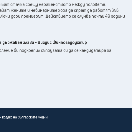
чват стачка срещу неравенството между половете.
ват жените и небинарните хора да спрат да работят във
ключи дори премиерът. Действието се случва почти 48 години
а държавен глава - Вигдис Финпогадоухтир
ление би подкрепил съпругата си да се кандидатира за
н кодекс на българските медии