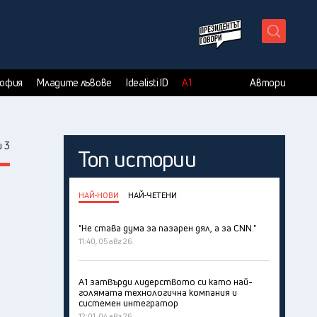
X
София
Младите лъвове
Idealisti ID
А1
Автори
 3
Топ истории
НАЙ-НОВИ
НАЙ-ЧЕТЕНИ
"Не става дума за пазарен дял, а за CNN."
11:40, 05 авг 26
А1 затвърди лидерството си като най-
голямата технологична компания и
системен интегратор
12:01, 04 авг 26