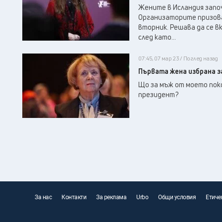
Жените в Исландия запо
Организаторите призова
вторник. Решава да се в
след като...
07:45, 07 мар 23 / Поглед назад
Първата жена избрана з
Що за мъж от моето поко
президент?
За нас
Контакти
За реклама
Urbo
Общи условия
Етиче