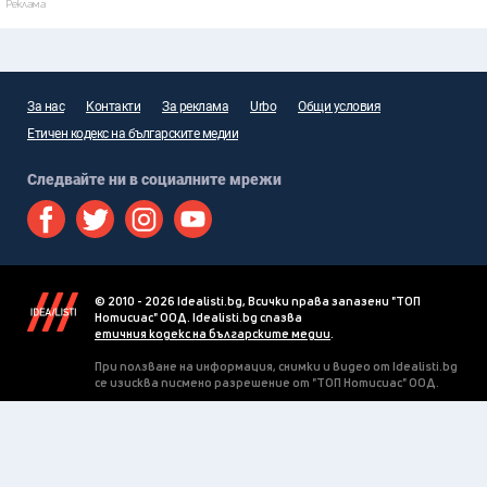
Реклама
За нас
Контакти
За реклама
Urbo
Общи условия
Етичен кодекс на българските медии
Следвайте ни в социалните мрежи
© 2010 - 2026 Idealisti.bg, Всички права запазени "ТОП
Нотисиас" ООД. Idealisti.bg спазва
етичния кодекс на българските медии
.
При ползване на информация, снимки и видео от Idealisti.bg
се изисква писмено разрешение от "ТОП Нотисиас" ООД.