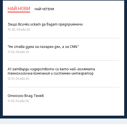
НАЙ-НОВИ
НАЙ-ЧЕТЕНИ
Защо всички искат да бъдат предприемачи
10:30, 06 авг 26
"Не става дума за пазарен дял, а за CNN."
11:40, 05 авг 26
А1 затвърди лидерството си като най-голямата
технологична компания и системен интегратор
12:01, 04 авг 26
Относно Влад Тенев
11:45, 04 авг 26