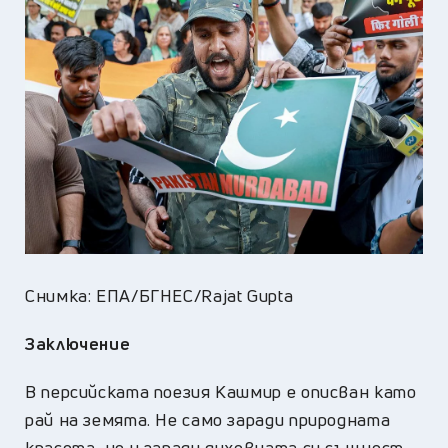
Снимка: ЕПА/БГНЕС/Rajat Gupta
Заключение
В персийската поезия Кашмир е описван като
рай на земята. Не само заради природната
красота, но и заради духовната си същност.