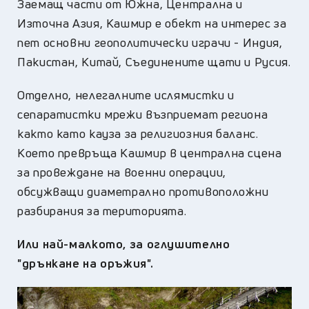
Заемащ части от Южна, Централна и
Източна Азия, Кашмир е обект на интерес за
пет основни геополитически играчи - Индия,
Пакистан, Китай, Съединените щати и Русия.
Отделно, нелегалните ислямистки и
сепаратистки мрежи възприемат региона
както като кауза за религиозния баланс.
Което превръща Кашмир в централна сцена
за провеждане на военни операции,
обсужващи диаметрално противоположни
разбирания за територията.
Или най-малкото, за оглушително
"дрънкане на оръжия".