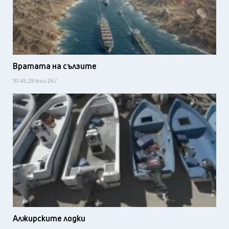
Вратата на сълзите
10:45, 29 юли 26 /
Алжирските лодки