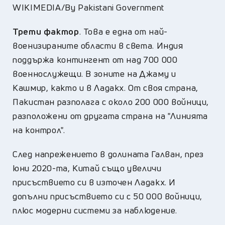
WIKIMEDIA/By Pakistani Government
Трети фактор
. Това е една от най-
военизираните области в света. Индия
поддържа контингент от над 700 000
военнослужещи. В зоните на Джаму и
Кашмир, както и в Ладакх. От своя страна,
Пакистан разполага с около 200 000 войници,
разположени от другата страна на "Линията
на контрол".
След напрежението в долината Галван, през
юни 2020-та, Китай също увеличи
присъствието си в източен Ладакх. И
допълни присъствието си с 50 000 войници,
плюс модерни системи за наблюдение.