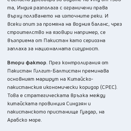
та, Индия разполага с ограничени права
върху ползването на източните реки. И
всеки опит за промяна на водния баланс, чрез
строителство на язовири например, се
възприема от Пакистан като сериозна
заплаха за националната сигурност.
Втори фактор
. През контролирания от
Пакистан Гилгит-Балтистан преминава
основният маршрут на Китайско-
пакистанския икономически коридор (CPEC).
Това е стратегическата връзка между
китайската провинция Синдзян и
пакистанското пристанище Гуадар, на
Арабско море.