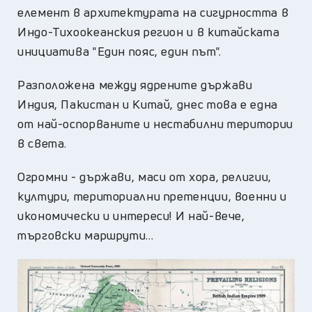
елемент в архитектурата на сигурността в
Индо-Тихоокеанския регион и в китайската
инициатива "Един пояс, един път".
Разположена между ядрените държави
Индия, Пакистан и Китай, днес това е една
от най-оспорваните и нестабилни територии
в света.
Огромни - държави, маси от хора, религии,
култури, териториални претенции, военни и
икономически и интереси! И най-вече,
търговски маршрути...