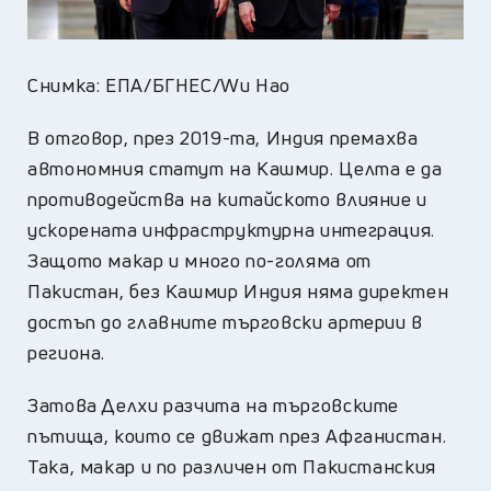
Снимка: ЕПА/БГНЕС/Wu Hao
В отговор, през 2019-та, Индия премахва
автономния статут на Кашмир. Целта е да
противодейства на китайското влияние и
ускорената инфраструктурна интеграция.
Защото макар и много по-голяма от
Пакистан, без Кашмир Индия няма директен
достъп до главните търговски артерии в
региона.
Затова Делхи разчита на търговските
пътища, които се движат през Афганистан.
Така, макар и по различен от Пакистанския