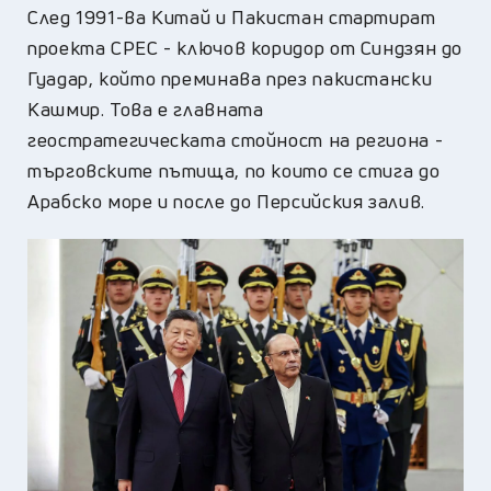
След 1991-ва Китай и Пакистан стартират
проекта CPEC - ключов коридор от Синдзян до
Гуадар, който преминава през пакистански
Кашмир. Това е главната
геостратегическата стойност на региона -
търговските пътища, по които се стига до
Арабско море и после до Персийския залив.