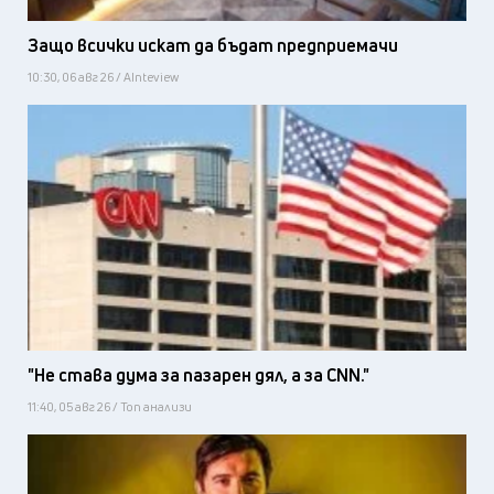
Защо всички искат да бъдат предприемачи
10:30, 06 авг 26 / AInteview
"Не става дума за пазарен дял, а за CNN."
11:40, 05 авг 26 / Топ анализи