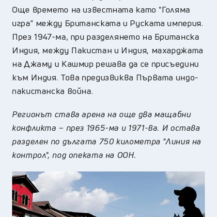
Още времето на известната като "Голяма
игра" между Британската и Руската империя.
През 1947-ма, при разделянето на Британска
Индия, между Пакистан и Индия, махарджата
на Джаму и Кашмир решава да се присъедини
към Индия. Това предизвиква Първата индо-
пакистанска война.
Регионът става арена на още два мащабни
конфликта – през 1965-ма и 1971-ва. И остава
разделен по дългата 750 километра "Линия на
контрол", под опеката на ООН.