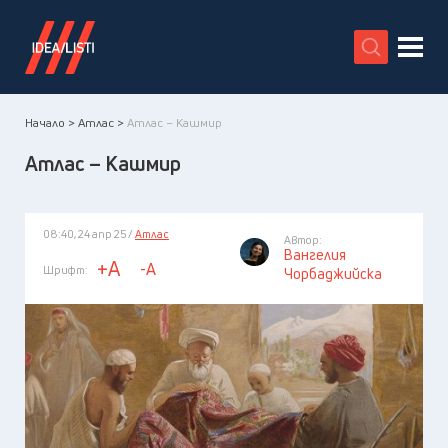
X
Начало >
Атлас >
Атлас – Кашмир
Атлас – Кашмир
08:40, 24 апр 25 /
Атлас
Автор:
Вангелия
+A
-A
Шрифт:
Чорбаджийска