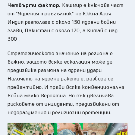
Четвърти фактор.
Кашмир е ключова част
от "Ядрения триъгълник" на Южна Азия.
Индия разполага с около 150 ядрени бойни
глави, Пакистан с около 170, а Китай с над
300 .
Стратегическото значение на региона е
важно, защото всяка ескалация може да
предизвика размяна на ядрени удари.
Наличето на ядрени ракети е, разбира се
превантивно. И прави всяка конвенционална
война малко вероятна. Но пък увеличава
рисковете от инциденти, предизвикани от
недоразумения и религиозни претенции.