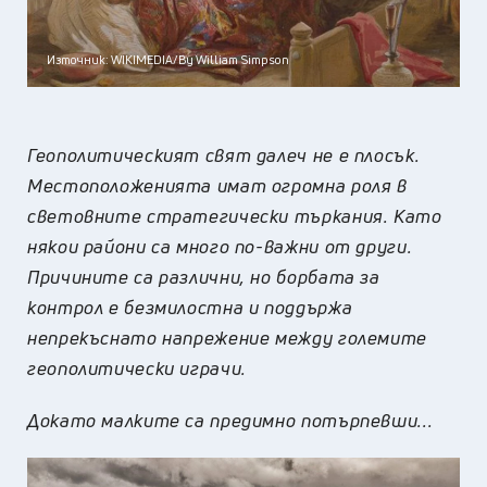
Източник: WIKIMEDIA/By William Simpson
Геополитическият свят далеч не е плосък.
Местоположенията имат огромна роля в
световните стратегически търкания. Като
някои райони са много по-важни от други.
Причините са различни, но борбата за
контрол е безмилостна и поддържа
непрекъснато напрежение между големите
геополитически играчи.
Докато малките са предимно потърпевши...