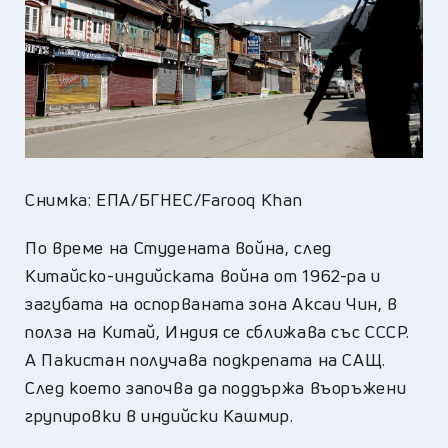
Снимка: ЕПА/БГНЕС/Farooq Khan
По време на Студената война, след
Китайско-индийската война от 1962-ра и
загубата на оспорваната зона Аксаи Чин, в
полза на Китай, Индия се сближава със СССР.
А Пакистан получава подкрепата на САЩ.
След което започва да поддържа въоръжени
групировки в индийски Кашмир.