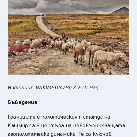
Източник: WIKIMEDIA/By Zia Ul Haq
Въведение
Границите и политическият статус на
Кашмир са в центъра на нововъзникващата
геополитическа динамика. Те са ключов