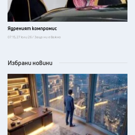
Ядреният компромис
07:15, 27 юли 26 / Защо ни е важно
Избрани новини