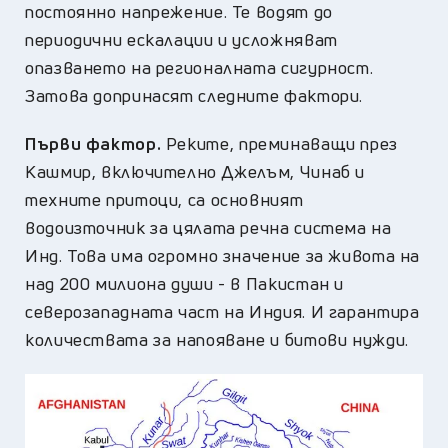
постоянно напрежение. Те водят до
периодични ескалации и усложняват
опазването на регионалната сигурност.
Затова допринасят следните фактори.
Първи фактор.
Реките, преминаващи през
Кашмир, включително Джелъм, Чинаб и
техните притоци, са основният
водоизточник за цялата речна система на
Инд. Това има огромно значение за живота на
над 200 милиона души - в Пакистан и
северозападната част на Индия. И гарантира
количествата за напояване и битови нужди.