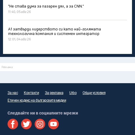
"Не става дума за пазарен дял, а за CNN."
11:40, 05 авг 26
А1 затвърди лидерството си като най-голямата
технологична компания и системен интегратор
12:01, 04 авг 26
Реклама
За нас
Контакти
За реклама
Urbo
Общи условия
Етичен кодекс на българските медии
Следвайте ни в социалните мрежи