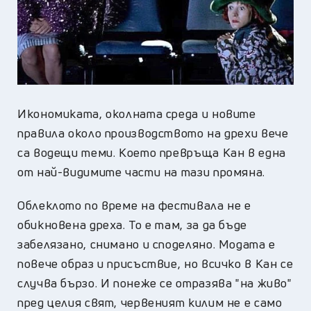
Икономиката, околната среда и новите
правила около производството на дрехи вече
са водещи теми. Което превръща Кан в една
от най-видимите части на тази промяна.
Облеклото по време на фестивала не е
обикновена дреха. То е там, за да бъде
забелязано, снимано и споделяно. Модата е
повече образ и присъствие, но всичко в Кан се
случва бързо. И понеже се отразява "на живо"
пред целия свят, червеният килим не е само