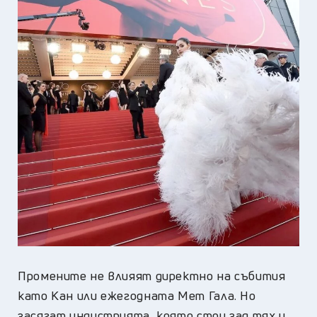
Промените не влияят директно на събития
като Кан или ежегодната Мет Гала. Но
засягат индустрията, която стои зад тях и