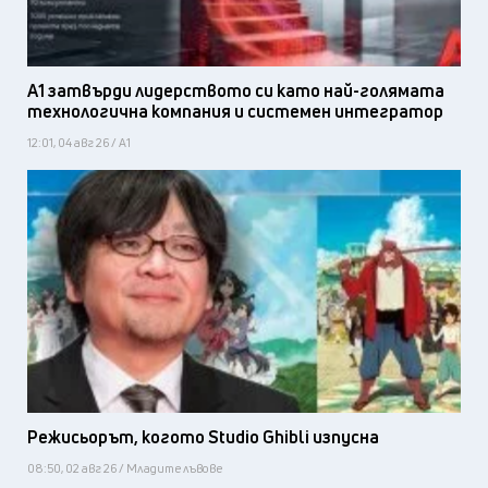
А1 затвърди лидерството си като най-голямата
технологична компания и системен интегратор
12:01, 04 авг 26 / А1
Режисьорът, когото Studio Ghibli изпусна
08:50, 02 авг 26 / Младите лъвове