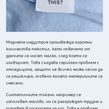
Модната индустрия произвежда огромни
количества текстил, като повечето от
дрехите се носят малко, след което се
изхвърлят. Това създава сериозен проблем с
отпадъците, защото не всичко може лесно да
се рециклира, особено когато материалите са
смесени.
Синтетичните тъкани например се
използват масово, но се разграждат трудно и
остават в природата дълго. Това е проблем,