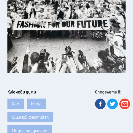
Ключови думи
Споделете в:
Кам
Мода
Филмов фестивал
Модна индустрия