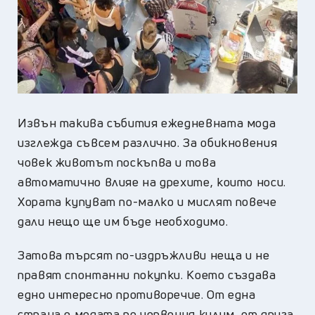
Извън такива събития ежедневната мода
изглежда съвсем различно. За обикновения
човек животът поскъпва и това
автоматично влияе на дрехите, които носи.
Хората купуват по-малко и мислят повече
дали нещо ще им бъде необходимо.
Затова търсят по-издръжливи неща и не
правят спонтанни покупки. Което създава
едно интересно противоречие. От една
страна е модата по червения килим, от друга