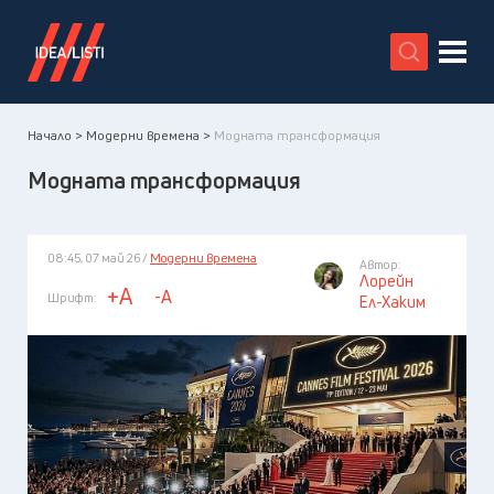
X
Начало >
Модерни времена >
Модната трансформация
Модната трансформация
08:45, 07 май 26 /
Модерни времена
Автор:
Лорейн
+A
-A
Шрифт:
Ел-Хаким