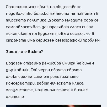
Спонтанният изблик на обществено
недоволство бележи началото на нов етап в
турската политика. Докато младите хора се
самоовластяват да изразяват гласа си, за
политиката на Ердоган това е сигнал, че в
страната има сериозен демографски проблем.
Защо ни е важно?
Ердоган отдавна режисира имидж на силен
държавник. Той черпи своята своята
електорална сила от религиозните
консерватори, работническата класа,
популистите, националистите и бизнес
елитите.