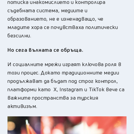
потиска инакомислието и контролира
съдебната система, медиите и
образованието, не е изненадващо, че
младите хора се почувстваха политически
безсилни.
Но сега вълната се обръща.
И социалните мрежи играят ключова роля в
този процес. Докато традиционните медии
продължават да бъдат под строг контрол,
платформи като Х, Instagram и TikTok вече са
важните пространства за турския
активизъм.