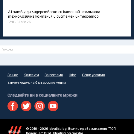
А1 затвърди лидерството си като най-голямата
технологична компания и системен интегратор
12:01, 04 авг 26
Реклама
За нас
Контакти
За реклама
Urbo
Общи условия
Етичен кодекс на българските медии
Следвайте ни в социалните мрежи
© 2010 - 2026 Idealisti.bg, Всички права запазени "ТОП
Нотисиас" ООД. Idealisti.bg спазва