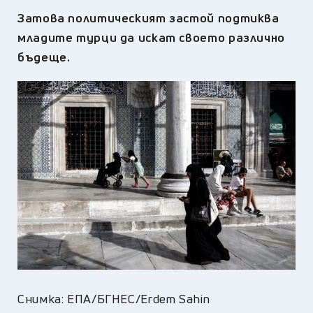
Затова политическият застой подтиква
младите турци да искат своето различно
бъдеще.
Снимка: ЕПА/БГНЕС/Erdem Sahin