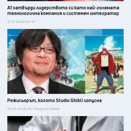
А1 затвърди лидерството си като най-голямата
технологична компания и системен интегратор
12:01, 04 авг 26 / А1
Режисьорът, когото Studio Ghibli изпусна
08:50, 02 авг 26 / Младите лъвове