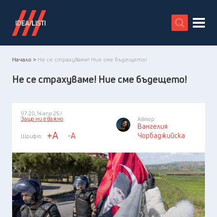
X
Начало >
Не се страхуваме! Ние сме бъдещето!
Не се страхуваме! Ние сме бъдещето!
07:20, 14 апр 25 /
Защо ни е важно
Автор:
Вангелия
+A
-A
Чорбаджийска
Шрифт: