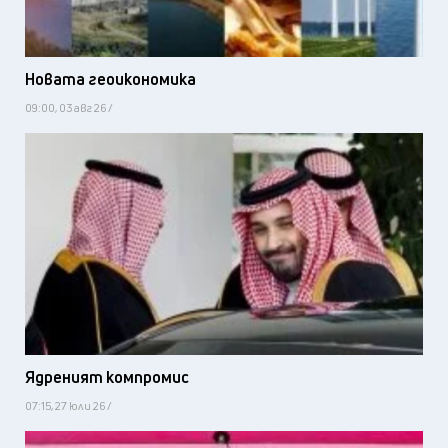
Новата геоикономика
09:00, 03 авг 26 /
Ядреният компромис
07:15, 27 юли 26 /