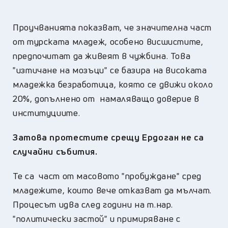
Проучванията показват, че значителна част
от турската младеж, особено висшистите,
предпочитат да живеят в чужбина. Това
"изтичане на мозъци" се базира на високата
младежка безработица, която се движи около
20%, допълнено от намаляващо доверие в
институциите.
Затова протестите срещу Ердоган не са
случайни събития.
Те са част от масовото "пробуждане" сред
младежите, които вече отказват да мълчат.
Процесът идва след години на т.нар.
"политически застой" и примиряване с