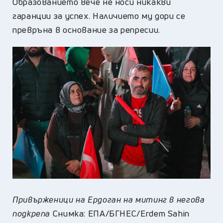
Образованието вече не носи никакви
гаранции за успех. Наличието му дори се
превръна в основание за репресии.
Привърженици на Ердоган на митинг в негова
подкрепа
Снимка: ЕПА/БГНЕС/Erdem Sahin