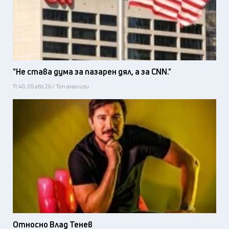
"Не става дума за пазарен дял, а за CNN."
11:40, 05 авг 26 / Топ анализи
Относно Влад Тенев