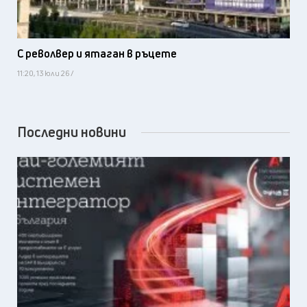
С револвер и ятаган в ръцете
11:20, 13 юли 26 /
Последни новини