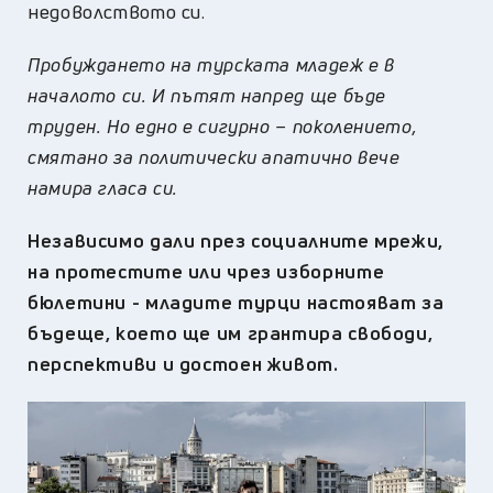
недоволството си.
Пробуждането на турската младеж е в
началото си. И пътят напред ще бъде
труден. Но едно е сигурно – поколението,
смятано за политически апатично вече
намира гласа си.
Независимо дали през социалните мрежи,
на протестите или чрез изборните
бюлетини - младите турци настояват за
бъдеще, което ще им грантира свободи,
перспективи и достоен живот.