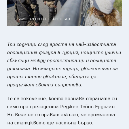
Снимка: ЕПА/БГНЕС/TOLGA BOZOGLU
Три седмици след ареста на най-известната
опозиционна фигура в Турция, нощните улични
сблъсъци между протестиращи и полицията
утихнаха. Но младите турци
,
двигателят на
протестното движение, обещаха да
продължат своята съпротива.
Те са поколение, което познава страната си
само при президента Реджеп Тайип Ердоган.
Но вече не си правят илюзии, че промяната
на статуквото ще настъпи бързо.