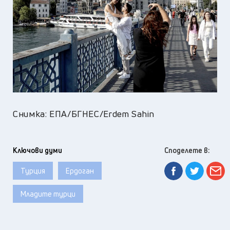
Снимка: ЕПА/БГНЕС/Erdem Sahin
Ключови думи
Споделете в:
Турция
Ердоган
Младите турци