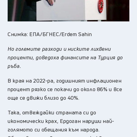
Снимка: ЕПА/БГНЕС/Erdem Sahin
Но големите разходи и ниските лихвени
проценти, доведоха финансите на Турция до
ръба.
В края на 2022-ра, годишният инфлационен
процент рязко се покачи до около 86% и все
още се движи близо до 40%.
Така, отвеждайки страната си до
икономически крах, Ердоган наруши най-
голямото си обещания към народа.