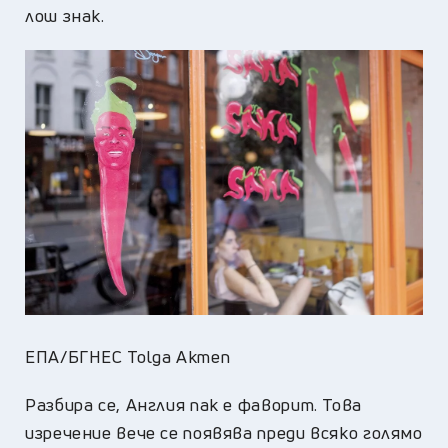
лош знак.
ЕПА/БГНЕС Tolga Akmen
Разбира се, Англия пак е фаворит. Това
изречение вече се появява преди всяко голямо