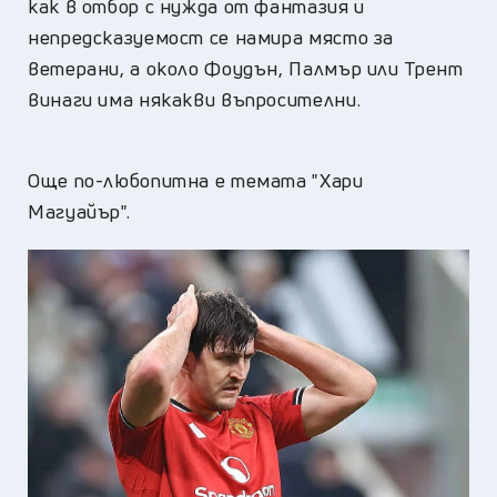
как в отбор с нужда от фантазия и
непредсказуемост се намира място за
ветерани, а около Фоудън, Палмър или Трент
винаги има някакви въпросителни.
Още по-любопитна е темата "Хари
Магуайър".