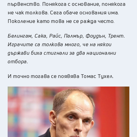
първенство. Понякога с основание, понякога
не чак толкова. Сега обаче основания има.
Поколение като това не се ражда често.
Белингам, Сака, Райс, Палмър, Фоудън, Трент.
Играчите са толкова много, че на някои
държави биха стигнали за два национални
отбора.
И точно тогава се появява Томас Тухел.