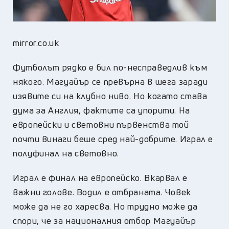
mirror.co.uk
Футболът рядко е бил по-несправедлив към
някого. Магуайър се превърна в шега заради
изявите си на клубно ниво. Но когато става
дума за Англия, фактите са упорити. На
европейски и световни първенства той
почти винаги беше сред най-добрите. Играл е
полуфинал на световно.
Играл е финал на европейско. Вкарвал е
важни голове. Водил е отбраната. Човек
може да не го харесва. Но трудно може да
спори, че за националния отбор Магуайър