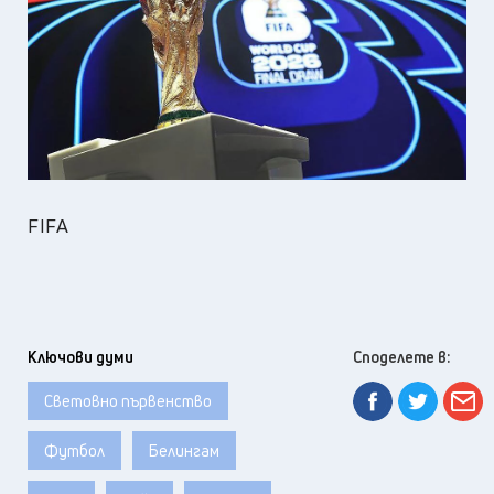
FIFA
Ключови думи
Споделете в:
Световно първенство
Футбол
Белингам