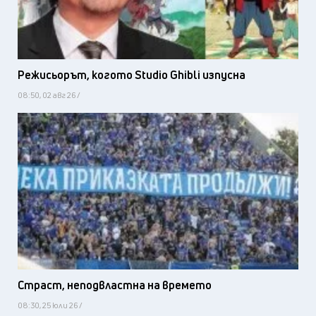
Режисьорът, когото Studio Ghibli изпусна
08:50, 02 авг 26 /
Страст, неподвластна на времето
08:30, 25 юли 26 /