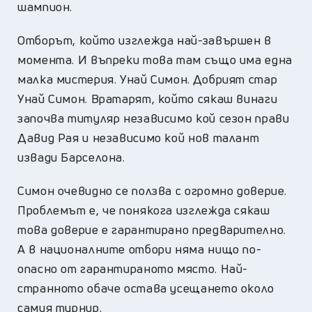
шампион.
Отборът, който изглежда най-завършен в
момента. И въпреки това там също има една
малка мистерия. Унай Симон. Добрият стар
Унай Симон. Вратарят, който сякаш винаги
започва титуляр независимо кой сезон прави
Давид Рая и независимо кой нов талант
извади Барселона.
Симон очевидно се ползва с огромно доверие.
Проблемът е, че понякога изглежда сякаш
това доверие е гарантирано предварително.
А в националните отбори няма нищо по-
опасно от гарантираното място. Най-
странното обаче остава усещането около
самия турнир.