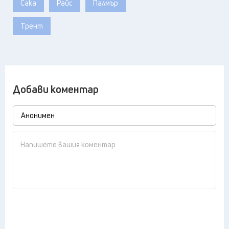
Сака
Райс
Палмър
Трент
Добави коментар