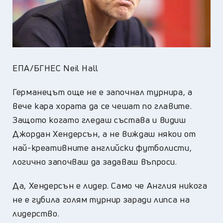
ЕПА/БГНЕС Neil Hall
Германецът още не е започнал турнира, а
вече кара хората да се чешат по главите.
Защото когато гледаш състава и видиш
Джордан Хендерсън, а не виждаш някои от
най-креативните английски футболисти,
логично започваш да задаваш въпроси.
Да, Хендерсън е лидер. Само че Англия никога
не е губила голям турнир заради липса на
лидерство.