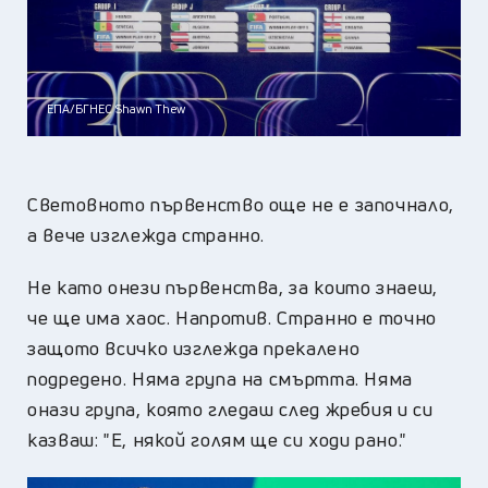
ЕПА/БГНЕС Shawn Thew
Световното първенство още не е започнало,
а вече изглежда странно.
Не като онези първенства, за които знаеш,
че ще има хаос. Напротив. Странно е точно
защото всичко изглежда прекалено
подредено. Няма група на смъртта. Няма
онази група, която гледаш след жребия и си
казваш: "Е, някой голям ще си ходи рано."