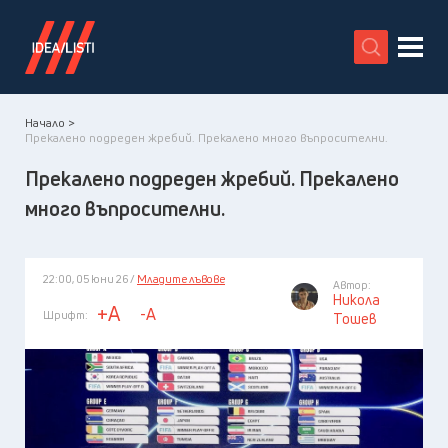
X
Начало >
Прекалено подреден жребий. Прекалено много въпросителни.
Прекалено подреден жребий. Прекалено
много въпросителни.
22:00, 05 юни 26 /
Младите лъвове
Автор:
Никола
+A
-A
Шрифт:
Тошев