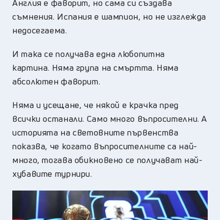
Англия е фаворит, но сама си създава
съмнения. Испания е шампион, но не изглежда
недосегаема.
И така се получава една любопитна
картина. Няма група на смъртта. Няма
абсолютен фаворит.
Няма и усещане, че някой е крачка пред
всички останали. Само много въпросителни. А
историята на световните първенства
показва, че когато въпросителните са най-
много, тогава обикновено се получават най-
хубавите турнири.