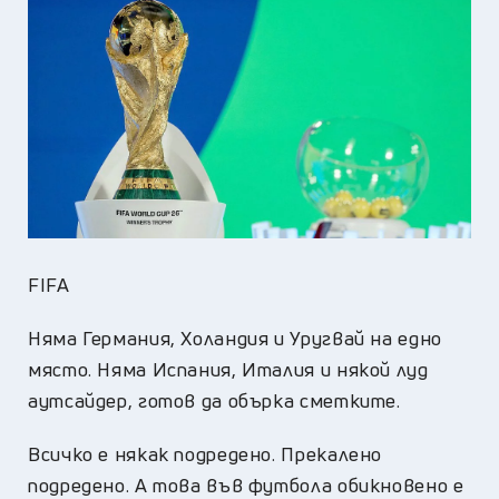
FIFA
Няма Германия, Холандия и Уругвай на едно
място. Няма Испания, Италия и някой луд
аутсайдер, готов да обърка сметките.
Всичко е някак подредено. Прекалено
подредено. А това във футбола обикновено е