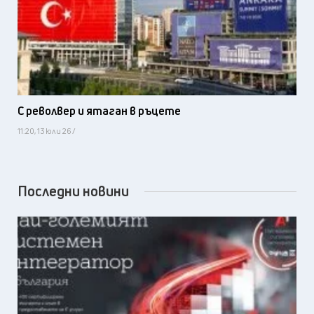
С револвер и ятаган в ръцете
11:20, 13 юли 26 /
Последни новини