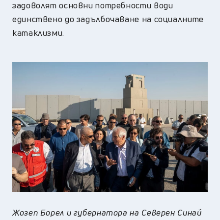
задоволят основни потребности води
единствено до задълбочаване на социалните
катаклизми.
Жозеп Борел и губернатора на Северен Синай