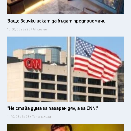
Защо всички искат да бъдат предприемачи
10:30, 06 авг 26 / AInteview
"Не става дума за пазарен дял, а за CNN."
11:40, 05 авг 26 / Топ анализи