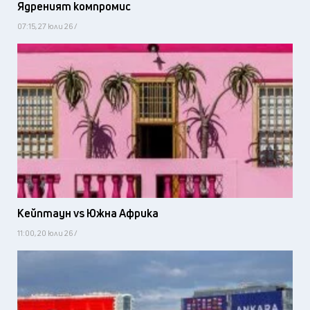
Ядреният компромис
07:15, 27 юли 26 /
Кейптаун vs Южна Африка
11:00, 20 юли 26 /