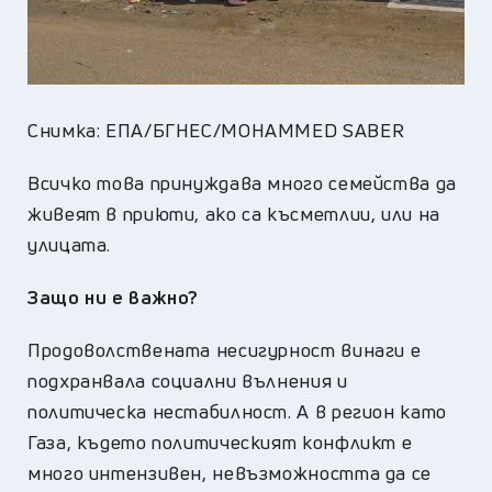
Снимка: ЕПА/БГНЕС/MOHAMMED SABER
Всичко това принуждава много семейства да
живеят в приюти, ако са късметлии, или на
улицата.
Защо ни е важно?
Продоволствената несигурност винаги е
подхранвала социални вълнения и
политическа нестабилност. А в регион като
Газа, където политическият конфликт е
много интензивен, невъзможността да се