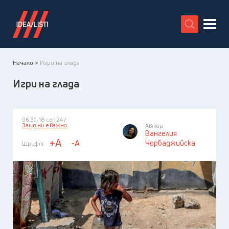
X
Начало >
Игри на глада
Игри на глада
06:30, 18 сеп 24 /
Защо ни е важно
Автор:
Вангелия
+A
-A
Чорбаджийска
Шрифт: