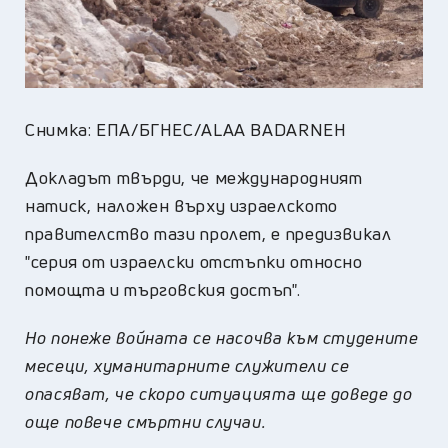
Снимка: ЕПА/БГНЕС/ALAA BADARNEH
Докладът твърди, че международният
натиск, наложен върху израелското
правителство тази пролет, е предизвикал
"серия от израелски отстъпки относно
помощта и търговския достъп".
Но понеже войната се насочва към студените
месеци, хуманитарните служители се
опасяват, че скоро ситуацията ще доведе до
още повече смъртни случаи.