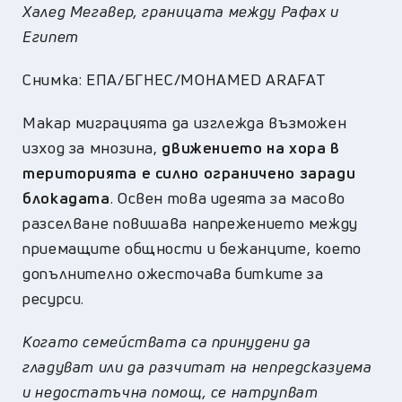
Халед Мегавер, границата между Рафах и
Египет
Снимка: ЕПА/БГНЕС/MOHAMED ARAFAT
Макар миграцията да изглежда възможен
изход за мнозина,
движението на хора в
територията е силно ограничено заради
блокадата
. Освен това идеята за масово
разселване повишава напрежението между
приемащите общности и бежанците, което
допълнително ожесточава битките за
ресурси.
Когато семействата са принудени да
гладуват или да разчитат на непредсказуема
и недостатъчна помощ, се натрупват