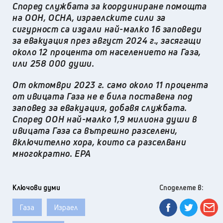
Според службата за координиране помощтa
на ООН, OCHA, израелските сили за
сигурност са издали най-малко 16 заповеди
за евакуация през август 2024 г., засягащи
около 12 процента от населението на Газа,
или 258 000 души.
От октомври 2023 г. само около 11 процента
от ивицата Газа не е била поставена под
заповед за евакуация, добавя службата.
Според ООН най-малко 1,9 милиона души в
ивицата Газа са вътрешно разселени,
включително хора, които са разселвани
многократно. EPA
Ключови думи
Споделете в:
Газа
Израел