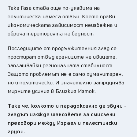
Така Газа става още по-уязвима на
политическа намеса отвън. Което прави
икономическата зависимост неизбежна и
обрича територията на бедност.
Последиците от продължителния глад се
простират отвъд границите на ивицата,
заплашвайки регионалната стабилност.
Защото проблемът не е само хуманитарен,
но и политически. И значително затруднява
мирните усилия в Близкия Изток.
Така че, колкото и парадоксално да звучи -
гладът изяжда шансовете за смислени
преговори между Израел и палестински
групи.