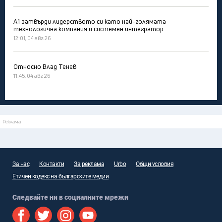
А1 затвърди лидерството си като най-голямата
технологична компания и системен интегратор
12:01, 04 авг 26
Относно Влад Тенев
11:45, 04 авг 26
Реклама
За нас
Контакти
За реклама
Urbo
Общи условия
Етичен кодекс на българските медии
Следвайте ни в социалните мрежи