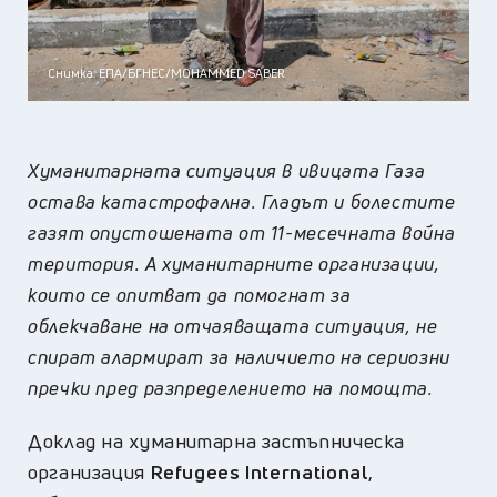
Снимка: ЕПА/БГНЕС/MOHAMMED SABER
Хуманитарната ситуация в ивицата Газа
остава катастрофална. Гладът и болестите
газят опустошената от 11-месечната война
територия. А хуманитарните организации,
които се опитват да помогнат за
облекчаване на отчаяващата ситуация, не
спират алармират за наличието на сериозни
пречки пред разпределението на помощта.
Доклад на хуманитарна застъпническа
организация
Refugees International
,