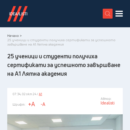
X
Начало >
25 ученици и студенти получиха сертификати за успешното
завършване на А1 Лятна академия
25 ученици и студенти получиха
сертификати за успешното завършване
на А1 Лятна академия
07:34, 02 окт 24 /
А1
Автор:
Idealisti
+A
-A
Шрифт: