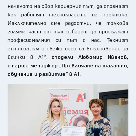
началото на своя кариерния път, да опознаят
как работят технологиите на практика.
Изключително сме радостни, че толкова
голяма част от тях избират да продължат
професионалния си път с нас. Техният
ентусиазъм и свежи идеи са вдъхновение за
всички в А1“,
сподели Любомир Иванов,
старши мениджър „Привличане на таланти,
обучение и развитие“ в А1.