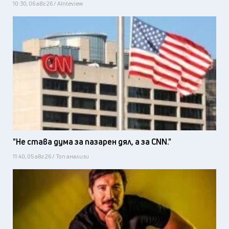
10:30, 06 авг 26 / AInteview
"Не става дума за пазарен дял, а за CNN."
11:40, 05 авг 26 / Топ анализи