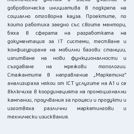
доброволческа инициатива в подкрепа на
социално отговорна кауза. Проектите, по
които работиха заедно със своите ментори,
бяха в сферата на разработката на
документация за
IT
системи, тестване и
конфигуриране на мобилни базови станции,
изпитване на нови функционалности и
създаване на мрежови топологии.
Стажантите в направление „Маркетинг“
анализираха някои от ICT услугите на А1 и се
включиха в координацията на промоционални
кампании, проучвания за процеси и продукти
и
изготвяха различни маркетингови и
технически изисквания.