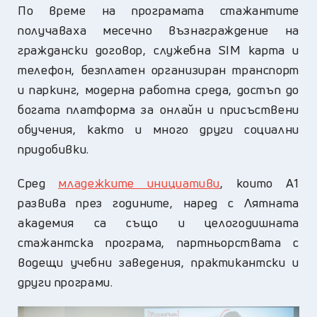
По време на програмата стажантите
получаваха месечно възнаграждение на
граждански договор, служебна
SIM
карта и
телефон, безплатен организиран транспорт
и паркинг, модерна работна среда, достъп до
богата платформа за онлайн и присъствени
обучения, както и много други социални
придобивки.
Сред
младежките инициативи
, които А1
развива през годините, наред с Лятната
академия са също и целогодишната
стажантска програма, партньорствата с
водещи учебни заведения, практикантски и
други програми.