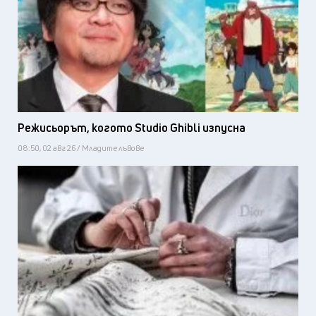
Режисьорът, когото Studio Ghibli изпусна
08:50, 02 авг 26 / Младите лъвове