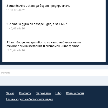
Защо всички искат да бъдат предприемачи
10:30, 06 авг 26
"Не става дума за пазарен дял, а за CNN."
11:40, 05 авг 26
А1 затвърди лидерството си като най-голямата
технологична компания и системен интегратор
12:01, 04 авг 26
Реклама
За нас
Контакти
За реклама
Urbo
Общи условия
Етичен кодекс на българските медии