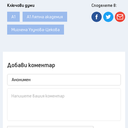
Ключови думи
Споделете в:
А1
А1 Лятна академия
Миглена Узунова-Цекова
Добави коментар