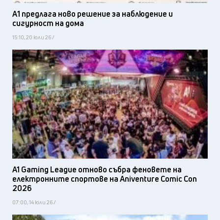
А1 предлага ново решение за наблюдение и
сигурност на дома
15:10, 20 юли 26 /
A1 Gaming League отново събра феновете на
електронните спортове на Aniventure Comic Con
2026
07:00, 14 юли 26 /