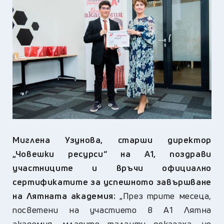
Миглена Узунова, старши директор
„Човешки ресурси“ на
А1, поздрави
участниците и връчи официално
сертификатите за успешното завършване
на Лятната академия
:
„
През трите месеца,
посветени на участието в
А1 Лятна
академия, младите таланти доказаха, че