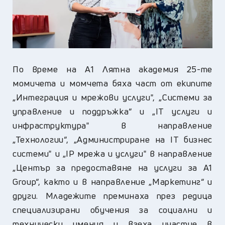
По време на А1 Лятна академия 25-те
момичета и момчета бяха част от екипите
„Интеграция и мрежови услуги", „Системи за
управление и поддръжка“ и „
IT
услуги и
инфраструктура" в направление
„Технологии“, „Администриране на IT бизнес
системи" и „IP мрежа и услуги" в направление
„Център за предоставяне на услуги за A1
Group“, както и в направление „Маркетинг“ и
други. Младежите преминаха през редица
специализирани обучения за социални и
технически умения и взеха участие в