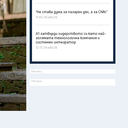
"Не става дума за пазарен дял, а за CNN."
11:40, 05 авг 26
А1 затвърди лидерството си като най-
голямата технологична компания и
системен интегратор
12:01, 04 авг 26
Реклама
Реклама