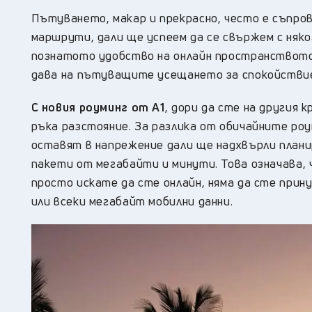
Пътуването, макар и прекрасно, често е съпро
маршрути, дали ще успеем да се свържем с няко
познатото удобство на онлайн пространството.
дава на пътуващите усещането за спокойствие,
С новия роуминг от А1
, дори да сте на другия 
ръка разстояние. За разлика от обичайните роу
оставят в напрежение дали ще надхвърли плани
пакети от мегабайти и минути. Това означава, 
просто искате да сте онлайн, няма да сте прин
или всеки мегабайт мобилни данни.