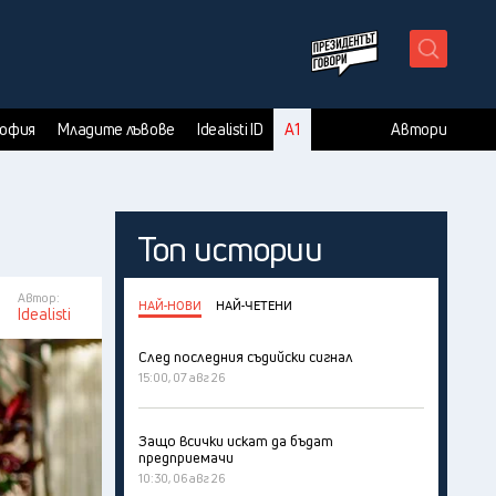
X
София
Младите лъвове
Idealisti ID
А1
Автори
Топ истории
Автор:
НАЙ-НОВИ
НАЙ-ЧЕТЕНИ
Idealisti
След последния съдийски сигнал
15:00, 07 авг 26
Защо всички искат да бъдат
предприемачи
10:30, 06 авг 26