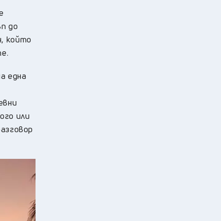
е
ъп до
н, който
е.
на една
евни
ого или
разговор