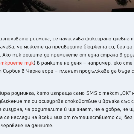
използвате роуминг, се начислява фиксирана дневна т
начава, че можете да предвидите бюджета си, без да 
. Ако пък решите да преминете от една страна в дру
 откриете тук
) в рамките на деня – например, ако сте
 Сърбия в Черна гора – планът продължава да бъде 
вира роуминга, като изпраща само SMS с текст „ОК“ 
 движение тя си осигурява спокойствие и връзка със 
сигурна, че родителите ѝ ще знаят, че е добре, че 
да се наслади на всеки миг от пътешествието си, без 
черпване на данните.