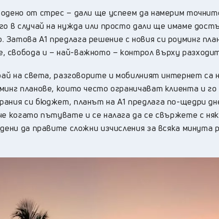
водено от стрес – дали ще успеем да намерим точнит
го в случай на нужда или просто дали ще имаме дост
 Затова А1 предлага решение с новия си роуминг пла
 свобода и – най-важното – контрол върху разходит
край на света, разговорите и мобилният интернет са 
минг планове, които често ограничават клиента и го
рания си бюджет, планът на А1 предлага по-щедри дн
че когато пътувате и се налага да се свържете с няк
удени да правите сложни изчисления за всяка минута 