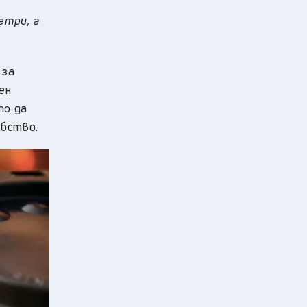
етри, а
 за
ен
то да
обство.