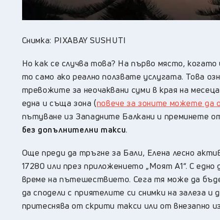
Снимка: PIXABAY SUSHUTI
Но как се случва това? На първо място, когато 
то само ако реално ползвате услугата. Това оз
тревожите за неочаквани суми в края на месеца
една и съща зона (
повече за зоните можете да
пътуване из Западните Балкани и преминете от
без допълнителни такси
.
Още преди да тръгне за Бали, Елена лесно акти
17280 или през приложението „Моят А1“. С едно
време на пътешествието. Сега тя може да бъде 
да сподели с приятелите си снимки на залеза и 
притеснява от скрити такси или от внезапно из