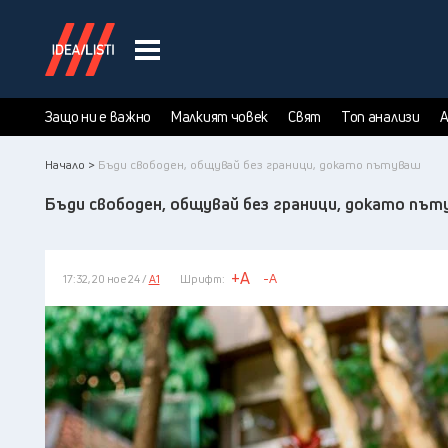
Защо ни е важно
Малкият човек
Свят
Топ анализи
А
Начало >
Бъди свободен, общувай без граници, докато пътуваш
Бъди свободен, общувай без граници, докато пъ
+A
-A
17:32, 20 ное 24 /
А1
Шрифт: