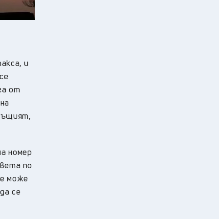
акса, и
се
га от
 на
същият,
на номер
света по
ще може
да се