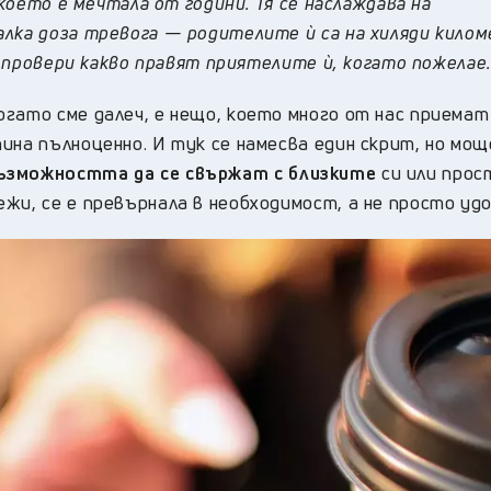
 което е мечтала от години. Тя се наслаждава на
лка доза тревога — родителите ѝ са на хиляди килом
да провери какво правят приятелите ѝ, когато пожелае.
гато сме далеч, е нещо, което много от нас приемат
ина пълноценно. И тук се намесва един скрит, но мощ
зможността да се свържат с близките
си или прос
жи, се е превърнала в необходимост, а не просто уд