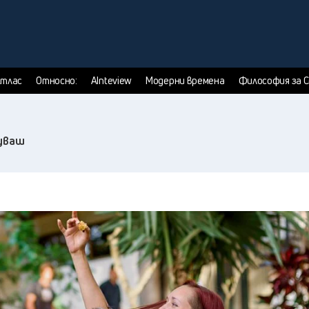
тлас
Относно:
AInteview
Модерни времена
Философия за 
туваш