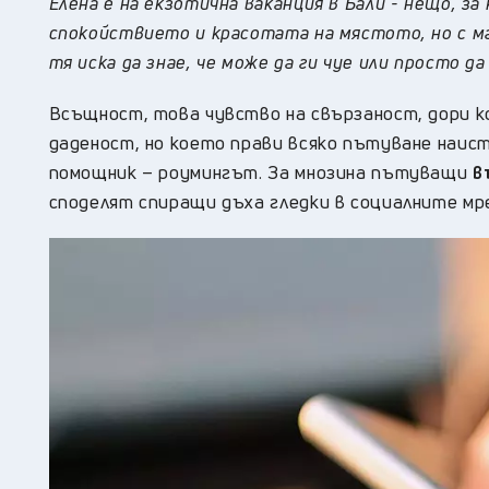
Елена е на екзотична ваканция в Бали - нещо, за
спокойствието и красотата на мястото, но с ма
тя иска да знае, че може да ги чуе или просто 
Всъщност, това чувство на свързаност, дори ко
даденост, но което прави всяко пътуване наист
помощник – роумингът. За мнозина пътуващи
въ
споделят спиращи дъха гледки в социалните мре