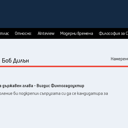
тлас
Относно:
AInteview
Модерни времена
Философия за 
:
Намерени
Боб Дилън
а държавен глава - Вигдис Финпогадоухтир
ление би подкрепил съпругата си да се кандидатира за