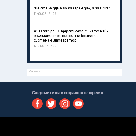
"Не става дума за пазарен дял, а за CNN."
11:40, 05 авг 26
А1 затвърди лидерството си като най-
голямата технологична компания и
системен интегратор
12:01, 04 авг 26
Реклама
Следвайте ни в социалните мрежи