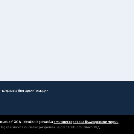
н кодекс на българските медии
отисиас" ООД. Idealisti.bg спазва
етичния кодекс на българските медии
.
ti.bg се изисква писмено разрешение от "ТОП Нотисиас" ООД.