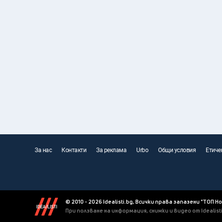
За нас
Контакти
За реклама
Urbo
Общи условия
Етиче
© 2010 - 2026 Idealisti.bg, Всички права запазени "ТОП Н
При ползване на информация, снимки и видео от Idealis