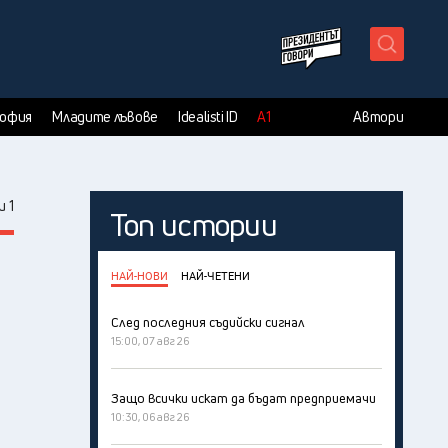
X
София
Младите лъвове
Idealisti ID
А1
Автори
 1
Топ истории
НАЙ-НОВИ
НАЙ-ЧЕТЕНИ
След последния съдийски сигнал
15:00, 07 авг 26
Защо всички искат да бъдат предприемачи
10:30, 06 авг 26