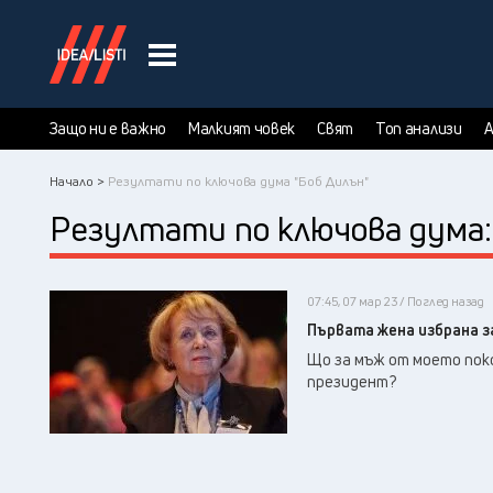
Защо ни е важно
Малкият човек
Свят
Топ анализи
А
Начало >
Резултати по ключова дума "Боб Дилън"
Резултати по ключова дума
07:45, 07 мар 23 / Поглед назад
Първата жена избрана з
Що за мъж от моето поко
президент?