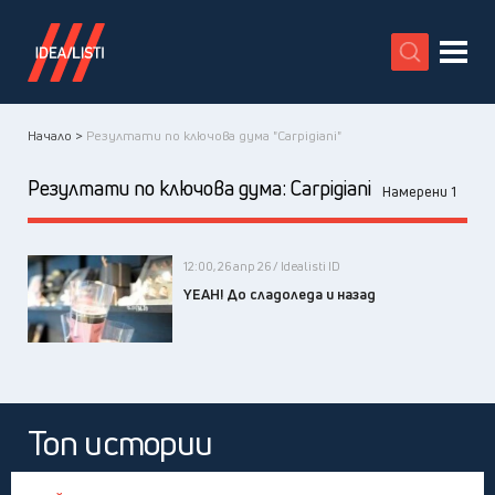
X
Начало >
Резултати по ключова дума "Carpigiani"
Резултати по ключова дума:
Carpigiani
Намерени 1
12:00, 26 апр 26 / Idealisti ID
YEAH! До сладоледа и назад
Топ истории