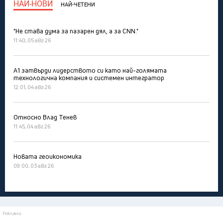
НАЙ-НОВИ
НАЙ-ЧЕТЕНИ
"Не става дума за пазарен дял, а за CNN."
11:40, 05 авг 26
А1 затвърди лидерството си като най-голямата
технологична компания и системен интегратор
12:01, 04 авг 26
Относно Влад Тенев
11:45, 04 авг 26
Новата геоикономика
09:00, 03 авг 26
Реклама