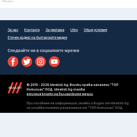
Реклама
За нас
Контакти
За реклама
Urbo
Общи условия
Етичен кодекс на българските медии
Следвайте ни в социалните мрежи
© 2010 - 2026 Idealisti.bg, Всички права запазени "ТОП
Нотисиас" ООД. Idealisti.bg спазва
етичния кодекс на българските медии
.
При ползване на информация, снимки и видео от Idealisti.bg
се изисква писмено разрешение от "ТОП Нотисиас" ООД.