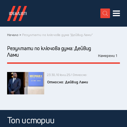
X
Начало >
Резултати по ключова дума "Дейвид Лами"
Резултати по ключова дума:
Дейвид
Лами
Намерени 1
23:30, 10 юли 25 / Относно:
Относно: Дейвид Лами
Топ истории