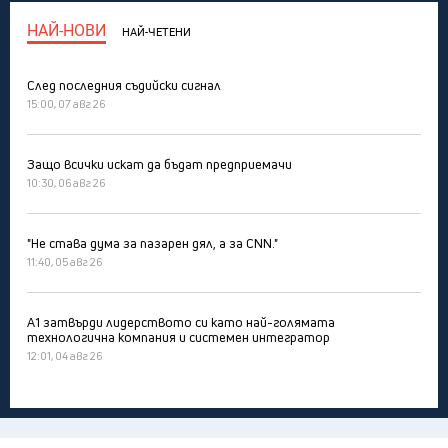
НАЙ-НОВИ
НАЙ-ЧЕТЕНИ
След последния съдийски сигнал
15:00, 07 авг 26
Защо всички искат да бъдат предприемачи
10:30, 06 авг 26
"Не става дума за пазарен дял, а за CNN."
11:40, 05 авг 26
А1 затвърди лидерството си като най-голямата
технологична компания и системен интегратор
12:01, 04 авг 26