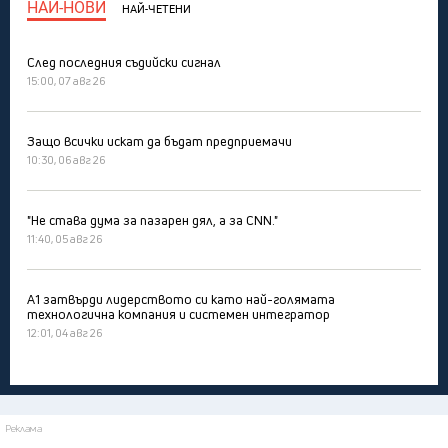
НАЙ-НОВИ
НАЙ-ЧЕТЕНИ
След последния съдийски сигнал
15:00, 07 авг 26
Защо всички искат да бъдат предприемачи
10:30, 06 авг 26
"Не става дума за пазарен дял, а за CNN."
11:40, 05 авг 26
А1 затвърди лидерството си като най-голямата
технологична компания и системен интегратор
12:01, 04 авг 26
Реклама