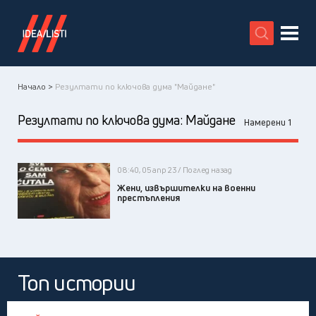
X
Начало >
Резултати по ключова дума "Майдане"
Резултати по ключова дума:
Майдане
Намерени 1
08:40, 05 апр 23 / Поглед назад
Жени, извършителки на военни
престъпления
Топ истории