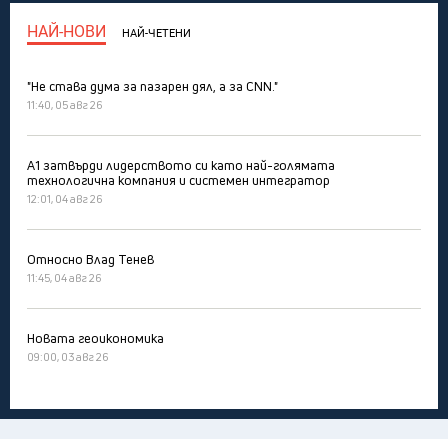
НАЙ-НОВИ
НАЙ-ЧЕТЕНИ
"Не става дума за пазарен дял, а за CNN."
11:40, 05 авг 26
А1 затвърди лидерството си като най-голямата
технологична компания и системен интегратор
12:01, 04 авг 26
Относно Влад Тенев
11:45, 04 авг 26
Новата геоикономика
09:00, 03 авг 26