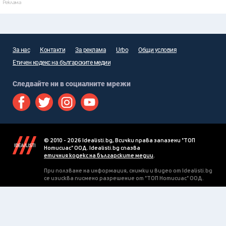
Реклама
За нас
Контакти
За реклама
Urbo
Общи условия
Етичен кодекс на българските медии
Следвайте ни в социалните мрежи
© 2010 - 2026 Idealisti.bg, Всички права запазени "ТОП
Нотисиас" ООД. Idealisti.bg спазва
етичния кодекс на българските медии
.
При ползване на информация, снимки и видео от Idealisti.bg
се изисква писмено разрешение от "ТОП Нотисиас" ООД.