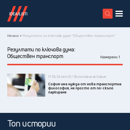
X
Начало >
Резултати по ключова дума "Обществен транспорт"
Резултати по ключова дума:
Обществен транспорт
Намерени 1
17:55, 02 окт 25 / Философия за София
София има нужда от нова транспортна
философия, не просто от по-скъпо
паркиране
Топ истории