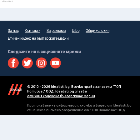
Реклама
За нас
Контакти
За реклама
Urbo
Общи условия
Етичен кодекс на българските медии
Следвайте ни в социалните мрежи
© 2010 - 2026 Idealisti.bg, Всички права запазени "ТОП
Нотисиас" ООД. Idealisti.bg спазва
етичния кодекс на българските медии
.
При ползване на информация, снимки и видео от Idealisti.bg
се изисква писмено разрешение от "ТОП Нотисиас" ООД.