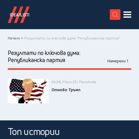
X
Начало >
Резултати по ключова дума "Републиканска партия"
Резултати по ключова дума:
Републиканска партия
Намерени 1
04:28, 11 юли 23 / Политика
Отново Тръмп
Топ истории