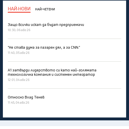
НАЙ-НОВИ
НАЙ-ЧЕТЕНИ
Защо всички искат да бъдат предприемачи
10:30, 06 авг 26
"Не става дума за пазарен дял, а за CNN."
11:40, 05 авг 26
А1 затвърди лидерството си като най-голямата
технологична компания и системен интегратор
12:01, 04 авг 26
Относно Влад Тенев
11:45, 04 авг 26