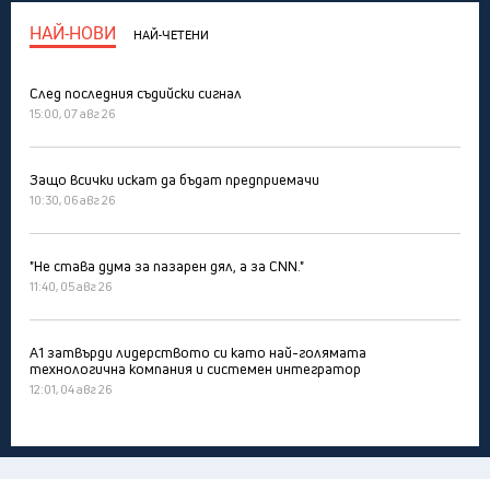
НАЙ-НОВИ
НАЙ-ЧЕТЕНИ
След последния съдийски сигнал
15:00, 07 авг 26
Защо всички искат да бъдат предприемачи
10:30, 06 авг 26
"Не става дума за пазарен дял, а за CNN."
11:40, 05 авг 26
А1 затвърди лидерството си като най-голямата
технологична компания и системен интегратор
12:01, 04 авг 26