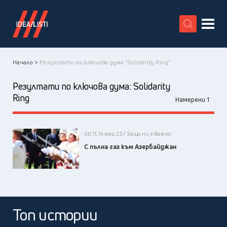
X
Начало >
Резултати по ключова дума "Solidarity Ring"
Резултати по ключова дума:
Solidarity
Ring
Намерени 1
06:11, 14 мар 23 / Защо ни е важно
С пълна газ към Азербайджан
Топ истории