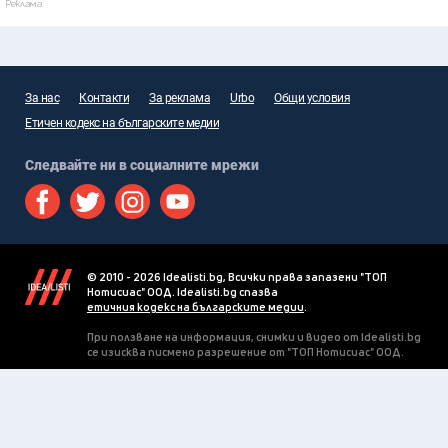
Реклама
За нас
Контакти
За реклама
Urbo
Общи условия
Етичен кодекс на българските медии
Следвайте ни в социалните мрежи
© 2010 - 2026 Idealisti.bg, Всички права запазени "ТОП
Нотисиас" ООД. Idealisti.bg спазва
етичния кодекс на българските медии
.
При ползване на информация, снимки и видео от Idealisti.bg
се изисква писмено разрешение от "ТОП Нотисиас" ООД.