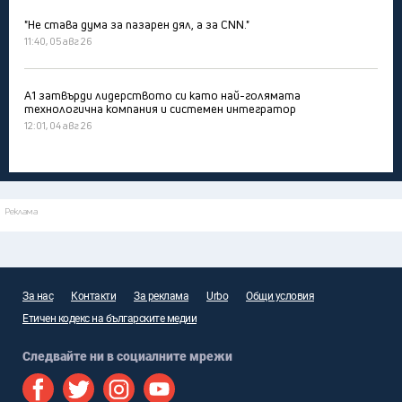
"Не става дума за пазарен дял, а за CNN."
11:40, 05 авг 26
А1 затвърди лидерството си като най-голямата
технологична компания и системен интегратор
12:01, 04 авг 26
Реклама
За нас
Контакти
За реклама
Urbo
Общи условия
Етичен кодекс на българските медии
Следвайте ни в социалните мрежи