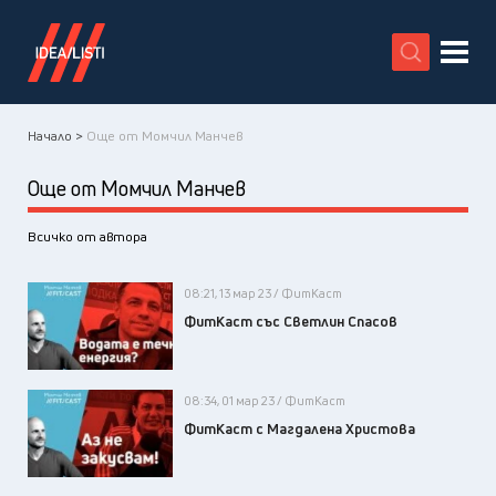
X
Начало >
Още от Момчил Манчев
Още от Момчил Манчев
Всичко от автора
08:21, 13 мар 23 / ФитКаст
ФитКаст със Светлин Спасов
08:34, 01 мар 23 / ФитКаст
ФитКаст с Магдалена Христова