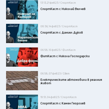
13:13, 21 фев 23 / СпортКаст
СпортКаст с Николай Велчев
08:56, 14 фев 23 / СпортКаст
СпортКаст с Даниел Дуков
06:58, 10 фев 23 / ФитКаст
ФитКаст с Никола Господарски
06:58, 07 фев 23 / Свят
Електрическите автомобили в реалния
живот
19:51, 04 фев 23 / СпортКаст
СпортКаст с Камен Георгиев