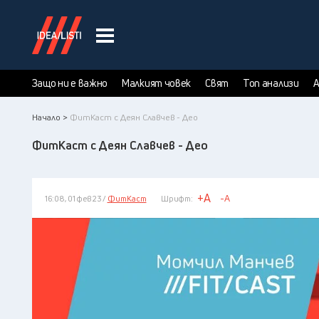
Защо ни е важно
Малкият човек
Свят
Топ анализи
А
Начало >
ФитКаст с Деян Славчев - Део
ФитКаст с Деян Славчев - Део
+A
-A
16:08, 01 фев 23 /
ФитКаст
Шрифт: