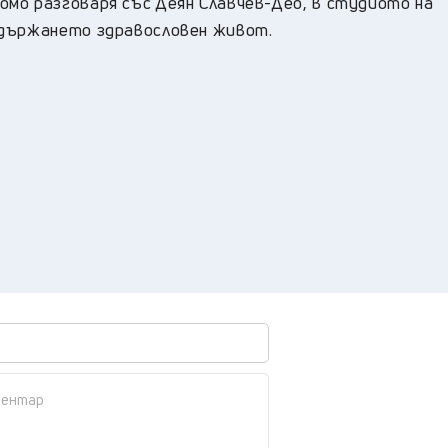
мо разговаря със Деян Славчев-Део, в студиото на
ддържането здравословен живот.