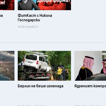
на
ФитКаст с Никола
Господарски
06:58, 10 фев 23 /
Берлин не беше изненада
Ядреният компр