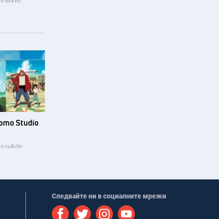
и е важно
ото Studio
те лъвове
Следвайте ни в социалните мрежи