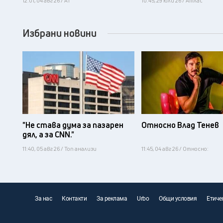
12:01, 04 авг 26 / А1
10:45, 29 юли 26 / Атлас
Избрани новини
"Не става дума за пазарен
Относно Влад Тенев
дял, а за CNN."
11:40, 05 авг 26 / Топ анализи
11:45, 04 авг 26 / Относно:
За нас
Контакти
За реклама
Urbo
Общи условия
Етиче