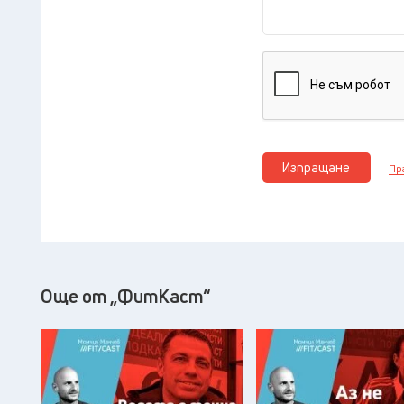
Изпращане
Пр
Още от „ФитКаст“