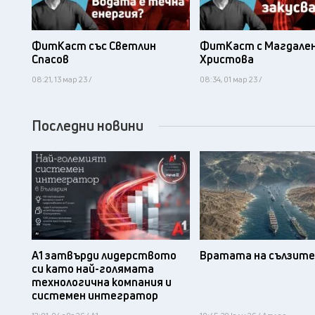
ФитКаст със Светлин
ФитКаст с Магдале
Спасов
Христова
08:21, 13 мар 23 /
08:34, 01 мар 23 /
Последни новини
А1 затвърди лидерството
Вратата на сълзите
си като най-голямата
технологична компания и
системен интегратор