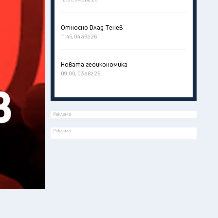
Относно Влад Тенев
11:45, 04 авг 26
Новата геоикономика
09:00, 03 авг 26
Реклама
Реклама