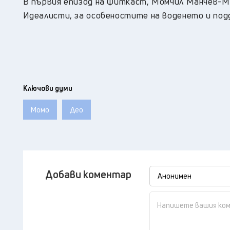
В първия епизод на Фиткаст, Момчил Манчев-Мо
Идеалисти, за особеностите на воденето и по
Ключови думи
Момо
Део
Добави коментар