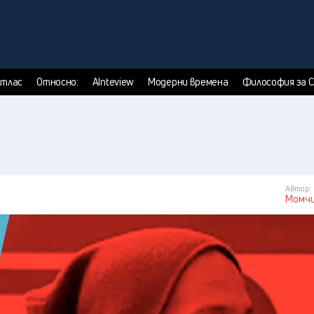
тлас
Относно:
AInteview
Модерни времена
Философия за 
Автор:
Момчи