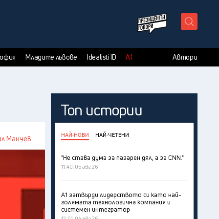
X
София
Младите лъвове
Idealisti ID
А1
Автори
Топ истории
НАЙ-НОВИ
НАЙ-ЧЕТЕНИ
л Манчев
"Не става дума за пазарен дял, а за CNN."
11:40, 05 авг 26
А1 затвърди лидерството си като най-
голямата технологична компания и
системен интегратор
12:01, 04 авг 26