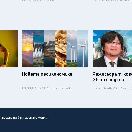
08:35, 28 юли 26 / Свят
07:15, 27 юли 26 / Защо н
Новата геоикономика
Режисьорът, ког
Ghibli изпусна
09:00, 03 авг 26 / Защо ни е важно
08:50, 02 авг 26 / Млади
н кодекс на българските медии