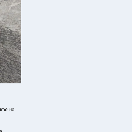
ите не
а