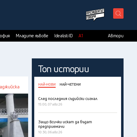
X
София
Младите лъвове
Idealisti ID
А1
Автори
Топ истории
НАЙ-НОВИ
НАЙ-ЧЕТЕНИ
баджийска
След последния съдийски сигнал
15:00, 07 авг 26
Защо всички искат да бъдат
предприемачи
10:30, 06 авг 26