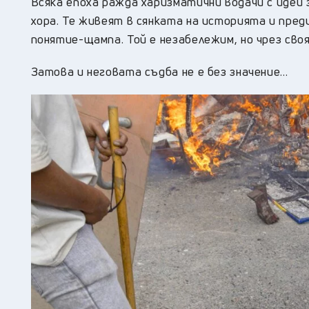
Всяка епоха ражда харизматични водачи с идеи
хора. Те живеят в сянката на историята и пред
понятие-щампа. Той е незабележим, но чрез св
Затова и неговата съдба не е без значение…