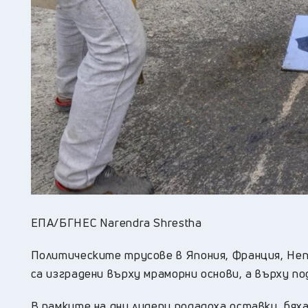
ЕПА/БГНЕС Narendra Shrestha
Политическите трусове в Япония, Франция, Непа
са изградени върху мраморни основи, а върху 
В рамките на дни лидери подадоха оставки, бях