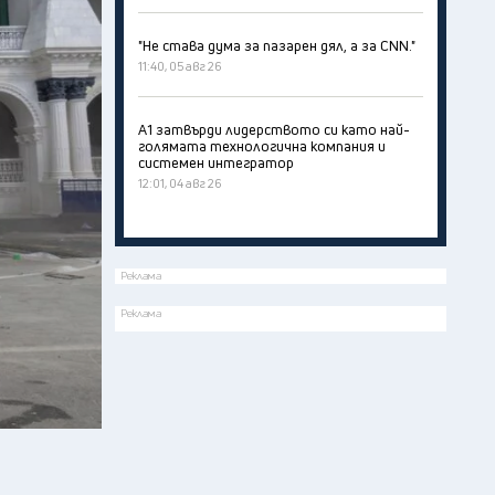
"Не става дума за пазарен дял, а за CNN."
11:40, 05 авг 26
А1 затвърди лидерството си като най-
голямата технологична компания и
системен интегратор
12:01, 04 авг 26
Реклама
Реклама