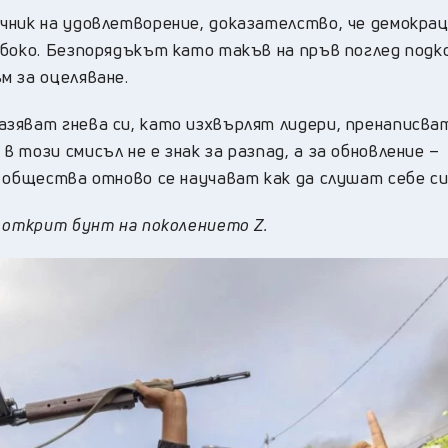
чник на удовлетворение, доказателство, че демокра
лбоко. Безпорядъкът като такъв на пръв поглед подк
м за оцеляване.
зяват гнева си, като изхвърлят лидери, пренаписва
 този смисъл не е знак за разпад, а за обновление –
 общества отново се научават как да слушат себе си
 открит бунт на поколението Z.