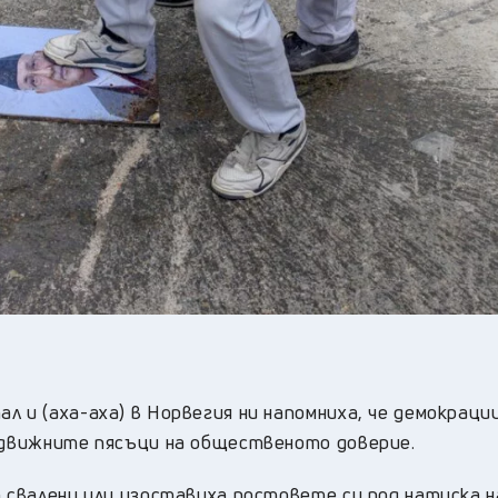
л и (аха-аха) в Норвегия ни напомниха, че демокраци
подвижните пясъци на общественото доверие.
а свалени или изоставиха постовете си под натиска н