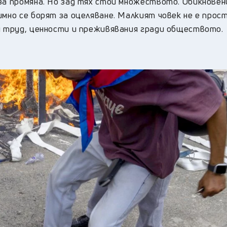
 за промяна. Но зад тях стои множеството. Обикнове
имно се борят за оцеляване. Малкият човек не е прос
оя труд, ценности и преживявания гради обществото.