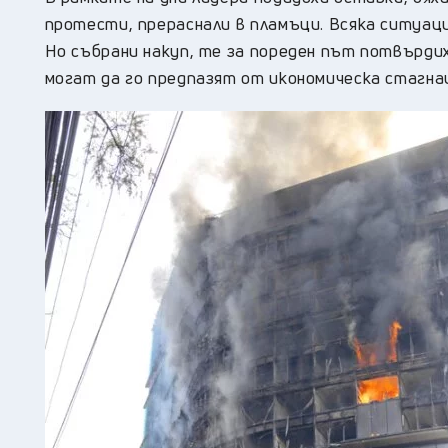
протести, прераснали в пламъци. Всяка ситуац
Но събрани накуп, те за пореден път потвърдих
могат да го предпазят от икономическа стагнац