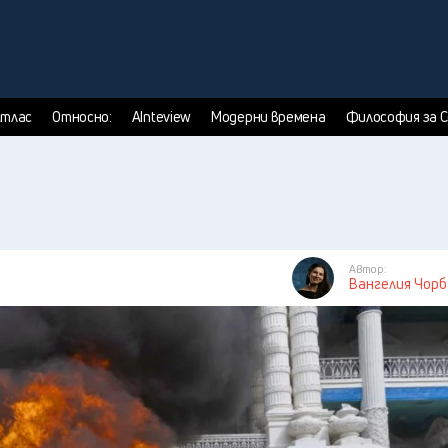
тлас
Относно:
AInteview
Модерни времена
Философия за 
Автор:
Вангелия Чор