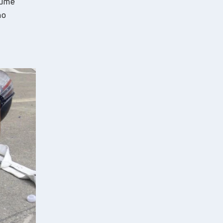
ните
то