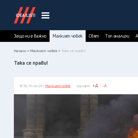
Защо ни е важно
Малкият човек
Свят
Топ анализи
А
Начало >
Малкият човек >
Така се прави!
Така се прави!
+A
-A
19:50, 15 сеп 25 /
Малкият човек
Шрифт: