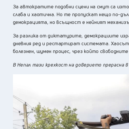
За автократите подобни сцени на смут са изто
слаба и хаотична. Но те пропускат нещо по-дъ
демокрацията, но всъщност е нейният механизъ
За разлика от диктатурите, демокрациите изра
дневния ред и рестартират системата. Хаосът в
болезнен, шумен процес, чрез който свободните
В Непал тази крехкост на доверието прерасна в