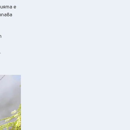
цията е
опава
т
.