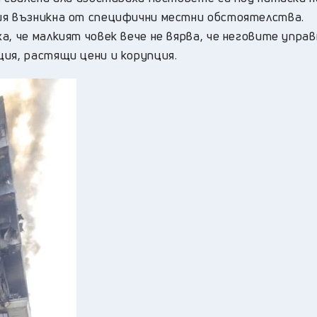
ия възникна от специфични местни обстоятелства.
а, че малкият човек вече не вярва, че неговите упра
ия, растящи цени и корупция.