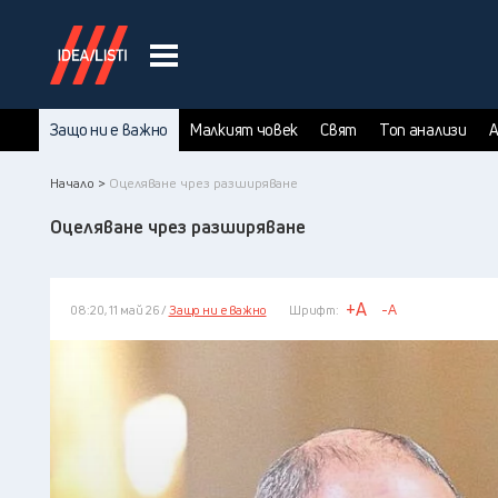
Защо ни е важно
Малкият човек
Свят
Топ анализи
А
Начало >
Оцеляване чрез разширяване
Оцеляване чрез разширяване
+A
-A
08:20, 11 май 26 /
Защо ни е важно
Шрифт: