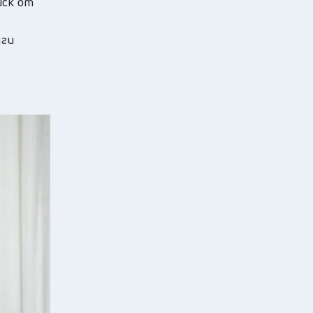
иск от
уги