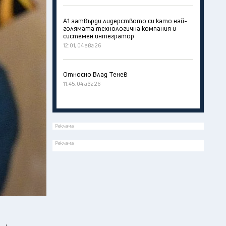
А1 затвърди лидерството си като най-
голямата технологична компания и
системен интегратор
12:01, 04 авг 26
Относно Влад Тенев
11:45, 04 авг 26
Реклама
Реклама