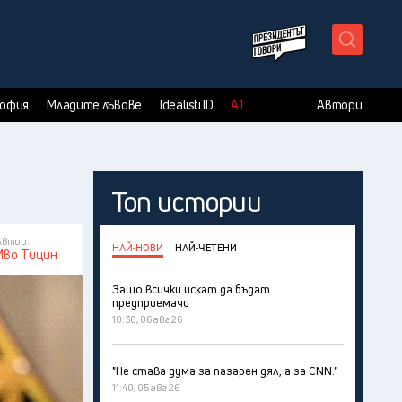
X
София
Младите лъвове
Idealisti ID
А1
Автори
Топ истории
Автор:
НАЙ-НОВИ
НАЙ-ЧЕТЕНИ
Иво Тицин
Защо всички искат да бъдат
предприемачи
10:30, 06 авг 26
"Не става дума за пазарен дял, а за CNN."
11:40, 05 авг 26