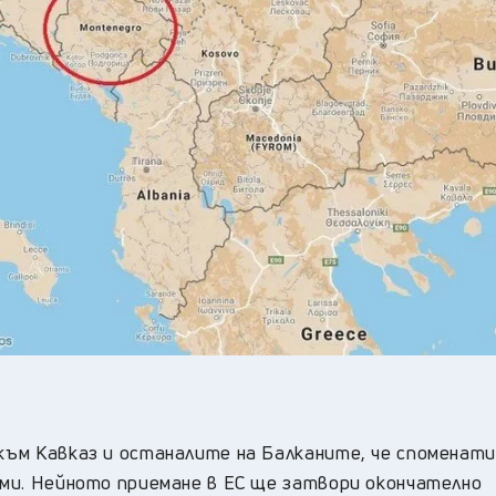
към Кавказ и останалите на Балканите, че споменати
думи. Нейното приемане в ЕС ще затвори окончателно