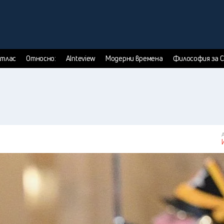
тлас
Относно:
AInteview
Модерни времена
Философия за 