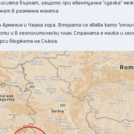
мисията бързат, защото при евентуална "сделка" ме
рнат в разменна монета.
а Армения и Черна гора. Втората се явява като "отли
ти и в геополитически план. Страната е малка и лес
ърси бюджета на Съюза.