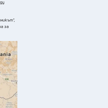
жду
чникът",
на за