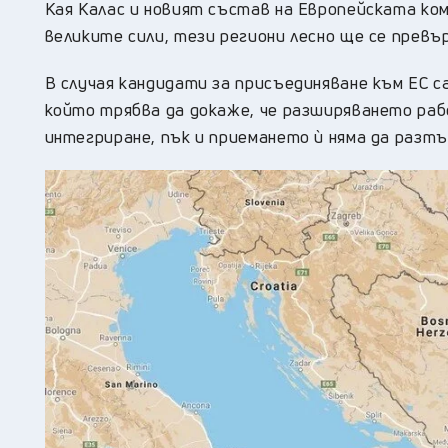
Кая Калас и новият състав на Европейската ко
великите сили, тези региони лесно ще се превъ
В случая кандидати за присъединяване към ЕС с
който трябва да докаже, че разширяването рабо
интегриране, пък и приемането ѝ няма да разт