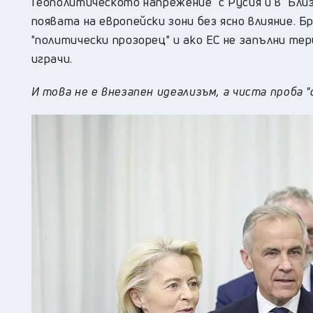
Геополитическото напрежение с Русия и в Бли
появата на европейски зони без ясно влияние. 
"политически прозорец" и ако ЕС не запълни те
играчи.
И това не е внезапен идеализъм, а чиста проба "