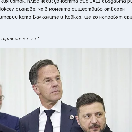
зкия изток, плюс несигурността със САЩ създавта р
Брюксел съзнава, че в момента съществува отворен
ритории като Балканите и Кавказ, ще го направят др
страх лозе пази".