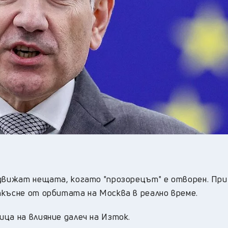
 движат нещата, когато "прозорецът" е отворен. При
ткъсне от орбитата на Москва в реално време.
ца на влияние далеч на Изток.