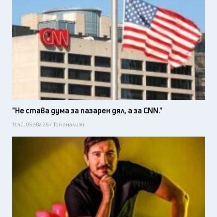
"Не става дума за пазарен дял, а за CNN."
11:40, 05 авг 26 / Топ анализи