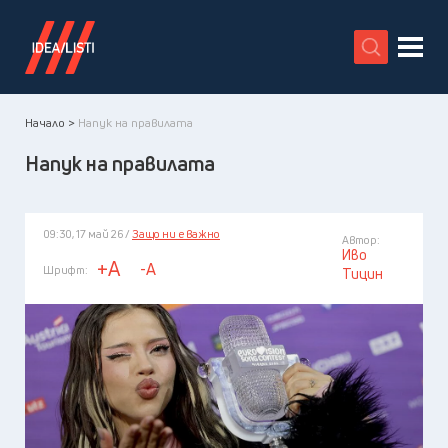
X
Начало >
Напук на правилата
Напук на правилата
09:30, 17 май 26 /
Защо ни е важно
Автор:
Иво
+A
-A
Шрифт:
Тицин