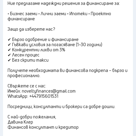
Ние предлагаме надеждни решения за финансиране за:
• Бизнес заеми • Лични заеми • Ипотеки • Проектно
финансиране
Защо да изберете нас?
✔ Бързо одобрение и финансиране
✔ Гъвкави условия за погасяване (1–30 години)
✔ Конкурентни лихви от 3%
✔ Лесен процес
✔ Без скрити такси
Получете необходимата ви финансова подкрепа – бързо и
професионално.
Свържете се с нас:
Имейл: noveltyfinances@gmail.com
WhatsApp: +447915601531
Посредници, консултанти и брокери са добре дошли.
С най-добри пожелания,
Давина Клер
Финансов консултант и кредитор