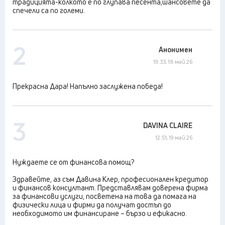
традицията-колкото е по глупава песента,шансовете да
спечели са по големи.
2
Анонимен
19:33, 18 май 26
Прекрасна Дара! Напълно заслужена победа!
3
DAVINA CLAIRE
12:51, 19 май 26
Нуждаете се от финансова помощ?
Здравейте, аз съм Давина Клер, професионален кредитор
и финансов консултант. Представлявам доверена фирма
за финансови услуги, посветена на това да помага на
физически лица и фирми да получат достъп до
необходимото им финансиране – бързо и ефикасно.