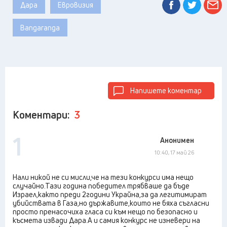
Дара
Евровизия
Bangaranga
Напишете коментар
Коментари:
3
1
Анонимен
10:40, 17 май 26
Нали никой не си мисли,че на тези конкурси има нещо
случайно.Тази година победител трябваше да бъде
Израел,както преди 2години Украйна,за да легитимират
убийствата в Газа,но държавите,които не бяха съгласни
просто пренасочиха гласа си към нещо по безопасно и
късмета извади Дара.А и самия конкурс не изневери на