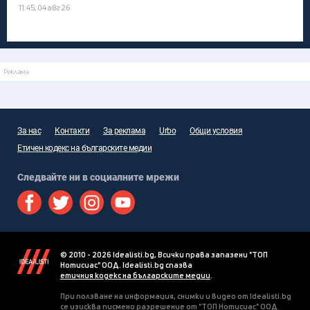
11:45, 04 авг 26
Реклама
За нас
Контакти
За реклама
Urbo
Общи условия
Етичен кодекс на българските медии
Следвайте ни в социалните мрежи
© 2010 - 2026 Idealisti.bg, Всички права запазени "ТОП
Нотисиас" ООД. Idealisti.bg спазва
етичния кодекс на българските медии
.
При ползване на информация, снимки и видео от Idealisti.bg
се изисква писмено разрешение от "ТОП Нотисиас" ООД.