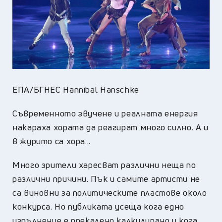
ЕПА/БГНЕС Hannibal Hanschke
Съвременното звучене и реалната енергия
накараха хората да реагират много силно. А и
в журито са хора...
Много зрители харесват различни неща по
различни причини. Пък и самите артисти не
са виновни за политическите пластове около
конкурса. Но публиката усеща кога едно
изпълнение е прекалено калкулирано и кога