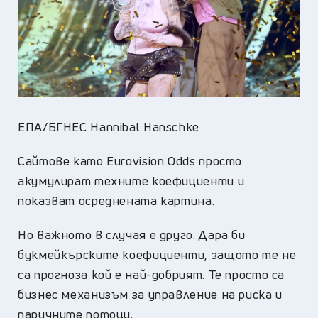
ЕПА/БГНЕС Hannibal Hanschke
Сайтове като Eurovision Odds просто
акумулират техните коефициенти и
показват осреднената картина.
Но важното в случая е друго. Дара би
букмейкърските коефициенти, защото те не
са прогноза кой е най-добрият. Те просто са
бизнес механизъм за управление на риска и
паричните потоци.