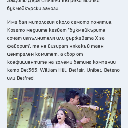
Защото Дара спечели въпреки всички
букмейкърски залози.
Има бая митология около самото понятие.
Когато медиите казват "букмейкърите
сочат изпълнителя или държавата Х за
фаворит", те не визират някакъв таен
централен комитет, а сбор от
коефициентите на големи бетинг компании
като Bet365, William Hill, Betfair, Unibet, Betano
или Betfred.