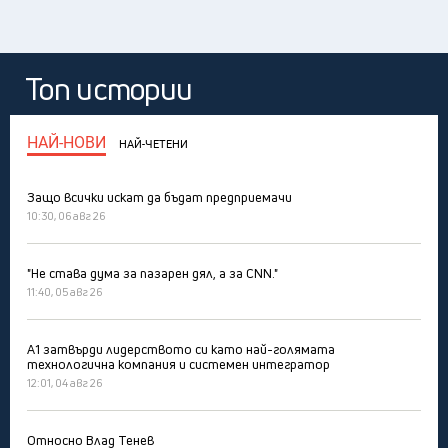
Топ истории
НАЙ-НОВИ
НАЙ-ЧЕТЕНИ
Защо всички искат да бъдат предприемачи
10:30, 06 авг 26
"Не става дума за пазарен дял, а за CNN."
11:40, 05 авг 26
А1 затвърди лидерството си като най-голямата
технологична компания и системен интегратор
12:01, 04 авг 26
Относно Влад Тенев