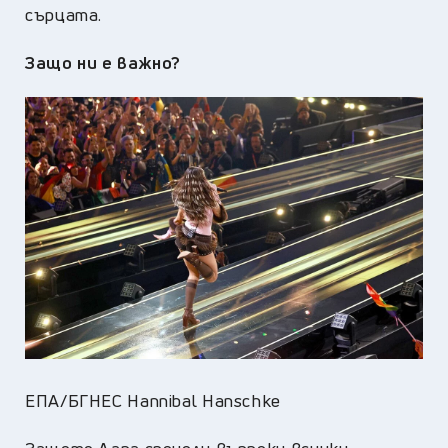
сърцата.
Защо ни е важно?
ЕПА/БГНЕС Hannibal Hanschke