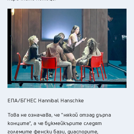
ЕПА/БГНЕС Hannibal Hanschke
Това не означава, че "някой отзад дърпа
конците", а че букмейкърите следят
големите фенски бази, диаспорите,