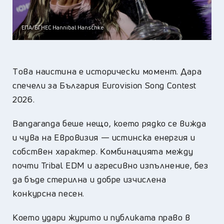
ЕПА/БГНЕС Hannibal Hanschke
Tова наистина е исторически момент. Дара
спечели за България Eurovision Song Contest
2026.
Bangaranga беше нещо, което рядко се вижда
и чува на Евровизия — истинска енергия и
собствен характер. Комбинацията между
почти Tribal EDM и агресивно изпълнение, без
да бъде стерилна и добре изчислена
конкурсна песен.
Което удари журито и публиката право в