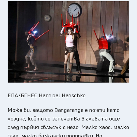
ЕПА/БГНЕС Hannibal Hanschke
Може би, защото Bangaranga е почти като
лозунг, който се запечатва в главата още
след първия сблъсък с него. Малко хаос, малко
rave, малко балкански подправки. Но