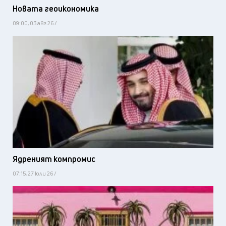
Новата геоикономика
09:00, 03 авг 26 /
Ядреният компромис
07:15, 27 юли 26 /