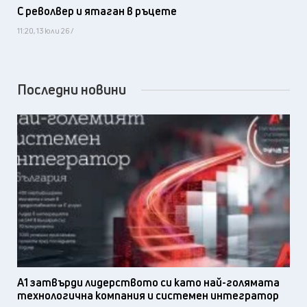
С револвер и ятаган в ръцете
11:20, 13 юли 26 /
Последни новини
А1 затвърди лидерството си като най-голямата
технологична компания и системен интегратор