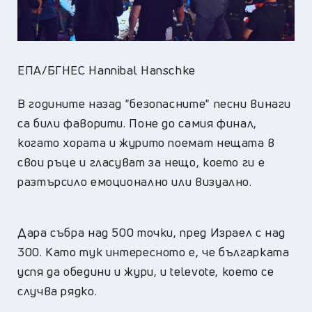
ЕПА/БГНЕС Hannibal Hanschke
В годините назад "безопасните" песни винаги
са били фаворити. Поне до самия финал,
когато хората и журито поемат нещата в
свои ръце и гласуват за нещо, което ги е
разтърсило емоционално или визуално.
Дара събра над 500 точки, пред Израел с над
300. Като тук интересното е, че българката
успя да обедини и жури, и televote, което се
случва рядко.