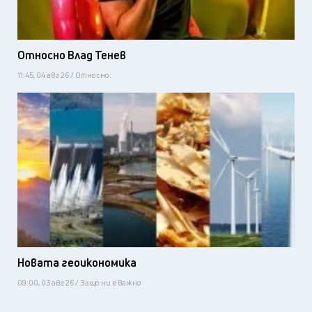
Относно Влад Тенев
11:45, 04 авг 26 / Относно:
Новата геоикономика
09:00, 03 авг 26 / Защо ни е важно