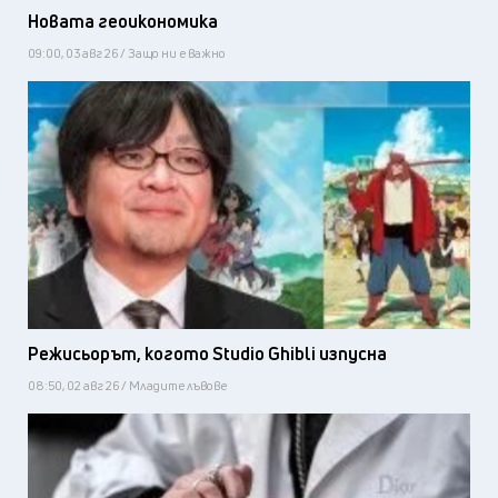
Новата геоикономика
09:00, 03 авг 26 / Защо ни е важно
Режисьорът, когото Studio Ghibli изпусна
08:50, 02 авг 26 / Младите лъвове