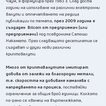
Чаум, я формулира през 1983 г. След доста
години на използване на различни електронни
валути и отпечатването на редица
публикации по темата,
през 2009 година е
създаден Bitcoin от предприемач (или
предприемачи)
под псевдонима Сатоши
Накамато. През следващото десетилетие се
създават и други нови различни
криптовалути.
Много от криптовалутите имитират
добива от залежи на благородни метали,
т.е. скоростта на добиване намалява с
напредването на процеса
, поставяйки
ограничение за общия брой единици. Колкото
по-рано се хванеш на въртележката,