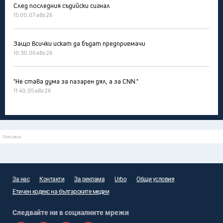
След последния съдийски сигнал
15:00, 07 авг 26
Защо всички искат да бъдат предприемачи
10:30, 06 авг 26
"Не става дума за пазарен дял, а за CNN."
11:40, 05 авг 26
Реклама
За нас
Контакти
За реклама
Urbo
Общи условия
Етичен кодекс на българските медии
Следвайте ни в социалните мрежи