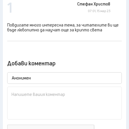
1
Стефан Христов
07:01, 15 мар 23
Повдигате много интересна тема, за читателите ви ще
бъде любопитно да научат още за крипто света
Добави коментар