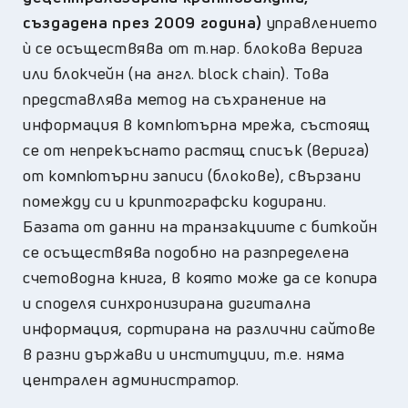
създадена през 2009 година)
управлението
ѝ се осъществява от т.нар. блокова верига
или блокчейн (на англ. block chain). Това
представлява метод на съхранение на
информация в компютърна мрежа, състоящ
се от непрекъснато растящ списък (верига)
от компютърни записи (блокове), свързани
помежду си и криптографски кодирани.
Базата от данни на транзакциите с биткойн
се осъществява подобно на разпределена
счетоводна книга, в която може да се копира
и споделя синхронизирана дигитална
информация, сортирана на различни сайтове
в разни държави и институции, т.е. няма
централен администратор.