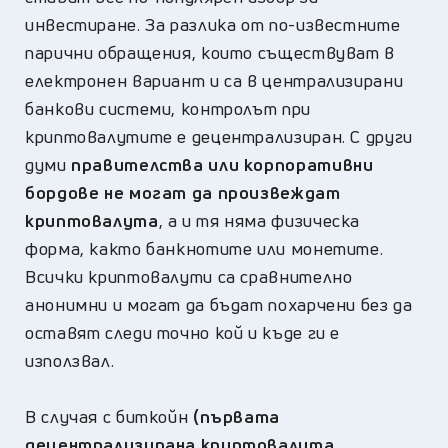
инвестиране. За разлика от по-известните
парични обращения, които съществуват в
електронен вариант и са в централизирани
банкови системи, контролът при
криптовалутите е децентрализиран. С други
думи
правителства или корпоративни
бордове не могат да произвеждат
криптовалута
, а и тя няма физическа
форма, както банкнотите или монетите.
Всички криптовалути са сравнително
анонимни и могат да бъдат похарчени без да
оставят следи точно кой и къде ги е
използвал.
В случая с биткойн
(първата
децентрализирана криптовалута,