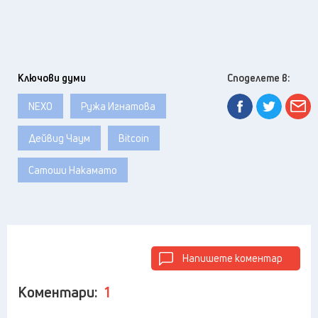
Ключови думи
Споделете в:
NEXO
Ружа Игнатова
Дейвид Чаум
Bitcoin
Сатоши Накамато
Напишете коментар
Коментари:
1