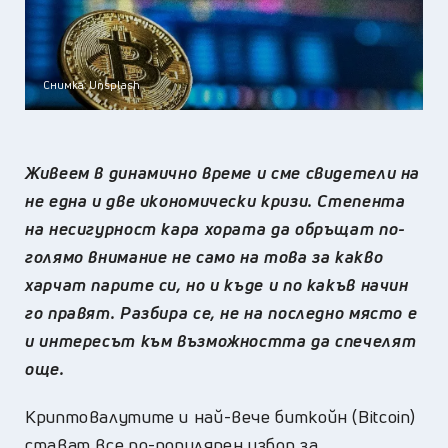
Снимка: Unsplash
Живеем в динамично време и сме свидетели на
не една и две икономически кризи. Степента
на несигурност кара хората да обръщат по-
голямо внимание не само на това за какво
харчат парите си, но и къде и по какъв начин
го
правят. Разбира се, не на последно място е
и интересът към възможността да спечелят
още.
Криптовалутите и най-вече биткойн (Bitcoin)
стават все по-популярен избор за