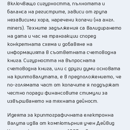
включващо сигурността, пълнотата и
баланса на регистрите, зависи от група
независими хора, наречени копачи (на англ.
miners). Техните задължения са валидирането
на дата и час на транзакции според
конкретната схема и добавяне на
информацията в съответната счетоводна
книга. Сигурността на въпросната
счетоводна книга, или с други думи основата
на криптовалутата, е в предположението, че
по-голямата част от копачите я поддържат
честно поради финансовите стимули за
извършването на тяхната дейност.
Идеята за криптографичната електронна
валута идва от компютърния учен Дейвид