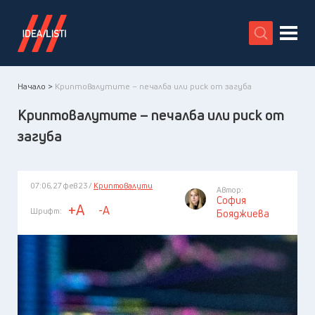
X
Начало >
Криптовалутите – печалба или риск от загуба
Криптовалутите – печалба или риск от
загуба
07:06, 27 фев 23 /
Криптовалути
Автор:
София
+A
-A
Шрифт:
Бояджиева