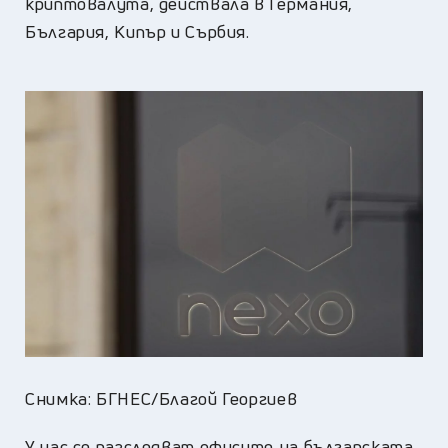
криптовалута, действала в Германия,
България, Кипър и Сърбия.
Снимка: БГНЕС/Благой Георгиев
У нас се разследват офисите на българската