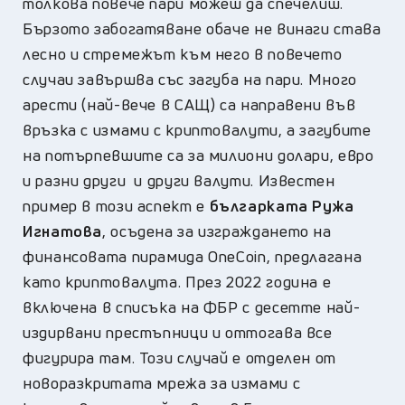
толкова повече пари можеш да спечелиш.
Бързото забогатяване обаче не винаги става
лесно и стремежът към него в повечето
случаи завършва със загуба на пари. Много
арести (най-вече в САЩ) са направени във
връзка с измами с криптовалути, а загубите
на потърпевшите са за милиони долари, евро
и разни други и други валути. Известен
пример в този аспект е
българката Ружа
Игнатова
, осъдена за изграждането на
финансовата пирамида OneCoin, предлагана
като криптовалута. През 2022 година е
включена в списъка на ФБР с десетте най-
издирвани престъпници и оттогава все
фигурира там. Този случай е отделен от
новоразкритата мрежа за измами с