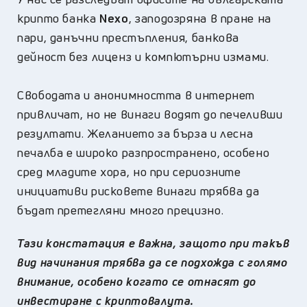
крипто банка
Nexо
, заподозряна в пране на
пари, данъчни престъпления, банкова
дейност без лиценз и компютърни измами.
Свободата и анонимността в интернет
привличат, но не винаги водят до печеливши
резултати. Желанието за бърза и лесна
печалба е широко разпространено, особено
сред младите хора, но при сериозните
инициативи рисковете винаги трябва да
бъдат претегляни много прецизно.
Тази констатация е важна, защото при такъв
вид начинания трябва да се подхожда с голямо
внимание, особено когато се отнасят до
инвестиране с криптовалута.