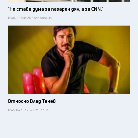
"Не става дума за пазарен дял, а за CNN."
11:40, 05 авг 26 / Топ анализи
Относно Влад Тенев
11:45, 04 авг 26 / Относно: