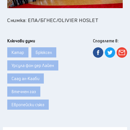
Снимка: ЕПА/БГНЕС/OLIVIER HOSLET
Ключови думи
Споделете в:
Катар
Брюксел
Урсула фон дер Лайен
Саад ал-Кааби
втечнен газ
Европейски съюз