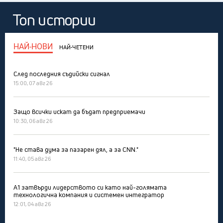
Топ истории
НАЙ-НОВИ
НАЙ-ЧЕТЕНИ
След последния съдийски сигнал
15:00, 07 авг 26
Защо всички искат да бъдат предприемачи
10:30, 06 авг 26
"Не става дума за пазарен дял, а за CNN."
11:40, 05 авг 26
А1 затвърди лидерството си като най-голямата
технологична компания и системен интегратор
12:01, 04 авг 26