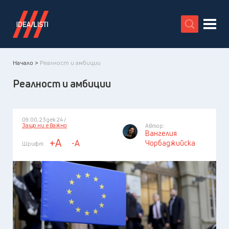
X
Начало >
Реалност и амбиции
Реалност и амбиции
09:00, 23 дек 24 /
Защо ни е важно
Автор:
Вангелия
+A
-A
Чорбаджийска
Шрифт: