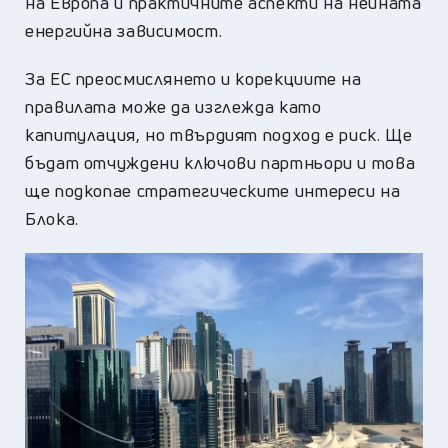
на Европа и практичните аспекти на нейната
енергийна зависимост.
За ЕС преосмислянето и корекциите на
правилата може да изглежда като
капитулация, но твърдият подход е риск. Ще
бъдат отчуждени ключови партньори и това
ще подкопае стратегическите интереси на
Блока.