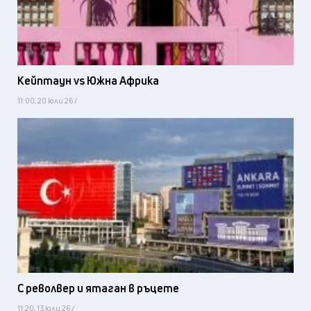
Кейптаун vs Южна Африка
11:00, 20 юли 26 /
С револвер и ятаган в ръцете
11:20, 13 юли 26 /