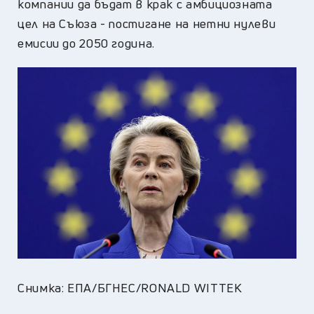
компании да бъдат в крак с амбициозната
цел на Съюза - постигане на нетни нулеви
емисии до 2050 година.
Снимка: ЕПА/БГНЕС/RONALD WITTEK