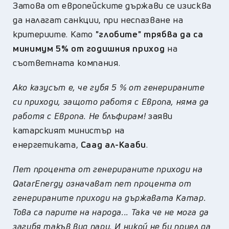
Затова от европейските държави се изисква
да налагат санкции, при неспазване на
критериите. Като
"глобите" трябва да са
минимум 5% от годишния приход
на
съответната компания.
Ако казусът е, че губя 5 % от генерираните
си приходи, защото работя с Европа, няма да
работя с Европа. Не блъфирам!
заяви
катарският министър на
енергетиката,
Саад ал-Кааби
.
Пет процента от генерираните приходи на
QatarEnergy означават пет процента от
генерираните приходи на държавата Катар.
Това са парите на народа... Така че не мога да
загубя такъв вид пари. И никой не би приел да