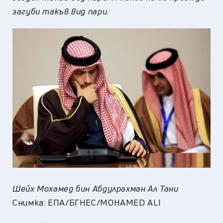
загуби такъв вид пари
.
Шейх Мохамед бин Абдулрахман Ал Тани
Снимка: ЕПА/БГНЕС/MOHAMED ALI