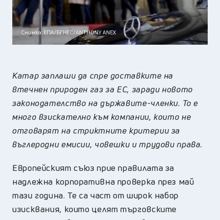
Снимка: ЕПА/БГНЕС/ANTHONY ANEX
Катар заплаши да спре доставките на
втечнен природен газ за ЕС, заради новото
законодателство на държавите-членки. То е
много взискателно към компании, които не
отговарят на стриктните критерии за
въглеродни емисии, човешки и трудови права.
Европейският съюз прие правилата за
надлежна корпоративна проверка през май
тази година. Те са част от широк набор
изисквания, които целят търговските