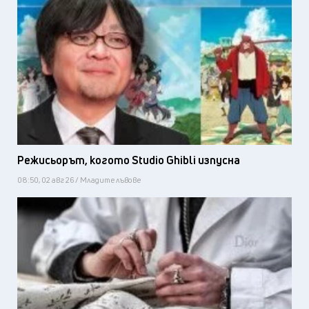
Режисьорът, когото Studio Ghibli изпусна
08:50, 02 авг 26 / Младите лъвове