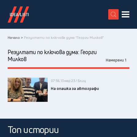
X
Начало >
Резултати по ключова дума "Георги Милков"
Резултати по ключова дума:
Георги
Милков
Намерени 1
07:56, 13 мар 23 / Блиц
На опашка за автографи
Топ истории