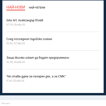
НАЙ-НОВИ
НАЙ-ЧЕТЕНИ
Gito Art: Александър Юзев
07:10, 09 авг 26
След последния съдийски сигнал
15:00, 07 авг 26
Защо всички искат да бъдат предприемачи
10:30, 06 авг 26
"Не става дума за пазарен дял, а за CNN."
11:40, 05 авг 26
Реклама