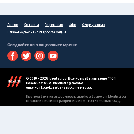
За нас
Контакти
За реклама
Urbo
Общи условия
Етичен кодекс на българските медии
Следвайте ни в социалните мрежи
© 2010 - 2026 Idealisti.bg, Всички права запазени "ТОП
Нотисиас" ООД. Idealisti.bg спазва
етичния кодекс на българските медии
.
При ползване на информация, снимки и видео от Idealisti.bg
се изисква писмено разрешение от "ТОП Нотисиас" ООД.