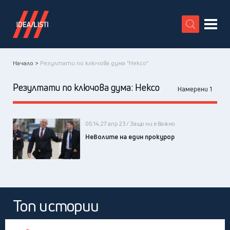
X
Начало >
Резултати по ключова дума "Нексо"
Резултати по ключова дума:
Нексо
Намерени 1
05:14, 27 апр 23 / Защо ни е важно
Неволите на един прокурор
Топ истории