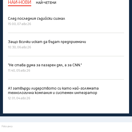
НАЙ-НОВИ
НАЙ-ЧЕТЕНИ
След последния съдийски сигнал
15:00, 07 авг 26
Защо всички искат да бъдат предприемачи
10:30, 06 авг 26
"Не става дума за пазарен дял, а за CNN."
11:40, 05 авг 26
А1 затвърди лидерството си като най-голямата
технологична компания и системен интегратор
12:01, 04 авг 26
Реклама