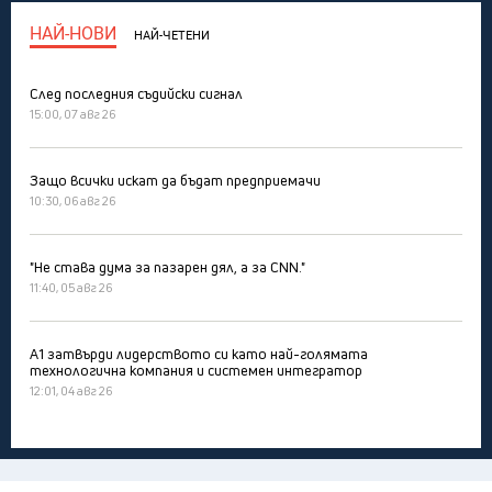
НАЙ-НОВИ
НАЙ-ЧЕТЕНИ
След последния съдийски сигнал
15:00, 07 авг 26
Защо всички искат да бъдат предприемачи
10:30, 06 авг 26
"Не става дума за пазарен дял, а за CNN."
11:40, 05 авг 26
А1 затвърди лидерството си като най-голямата
технологична компания и системен интегратор
12:01, 04 авг 26