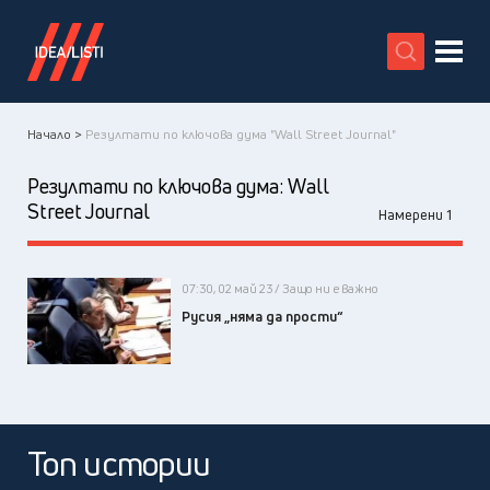
X
Начало >
Резултати по ключова дума "Wall Street Journal"
Резултати по ключова дума:
Wall
Street Journal
Намерени 1
07:30, 02 май 23 / Защо ни е важно
Русия „няма да прости“
Топ истории