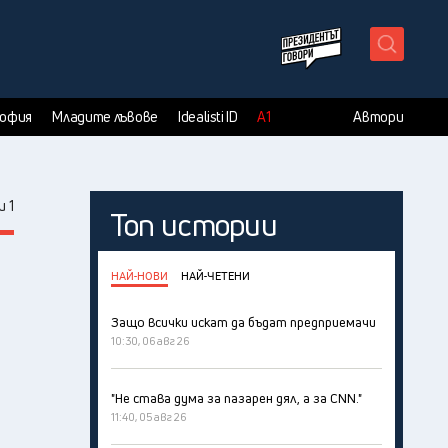
X
София
Младите лъвове
Idealisti ID
А1
Автори
 1
Топ истории
НАЙ-НОВИ
НАЙ-ЧЕТЕНИ
Защо всички искат да бъдат предприемачи
10:30, 06 авг 26
"Не става дума за пазарен дял, а за CNN."
11:40, 05 авг 26