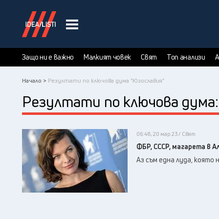
Защо ни е важно
Малкият човек
Свят
Топ анализи
А
Начало >
Резултати по ключова дума "Югославия"
Резултати по ключова дума
06:48, 20 мар 23 / Свят
ФБР, СССР, магарета в А
Аз съм една луда, която 