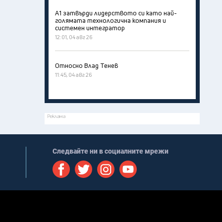
А1 затвърди лидерството си като най-
голямата технологична компания и
системен интегратор
12:01, 04 авг 26
Относно Влад Тенев
11:45, 04 авг 26
Реклама
Следвайте ни в социалните мрежи