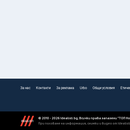
За нас
Контакти
За реклама
Urbo
Общи условия
Етиче
© 2010 - 2026 Idealisti.bg, Всички права запазени "ТОП Н
При ползване на информация, снимки и видео от Idealis