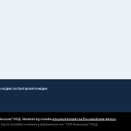
н кодекс на българските медии
отисиас" ООД. Idealisti.bg спазва
етичния кодекс на българските медии
.
ti.bg се изисква писмено разрешение от "ТОП Нотисиас" ООД.