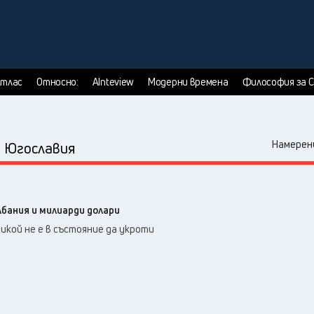
тлас
Относно:
AInteview
Модерни времена
Философия за 
:
Намерени
Югославия
лбания и милиарди долари
никой не е в състояние да укроти