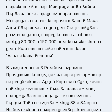
отражение в т.нар.
Митридатови войни
.
Първата била заради планираното от
Митридат етническо прочистване в Мала
Азия. Свършила за един ден. Съществуват
различни данни, според които са избити
между 80 000 и 150 000 римски мъже, жени и
деца. Клането остава известно като
"Азиатската вечерня".
Възмущението в Рим било огромно.
Прочутият консул, диктатор и реформатор
на републиката, Луций Корнелий Сула, лично
повежда легионите. Смазващата им мощ
принуждава понтиеца да се изтегли от
Гърция. Това се случва между 88 и 84 пр.н.е.
Но бил сключен е мирен договор, което дало