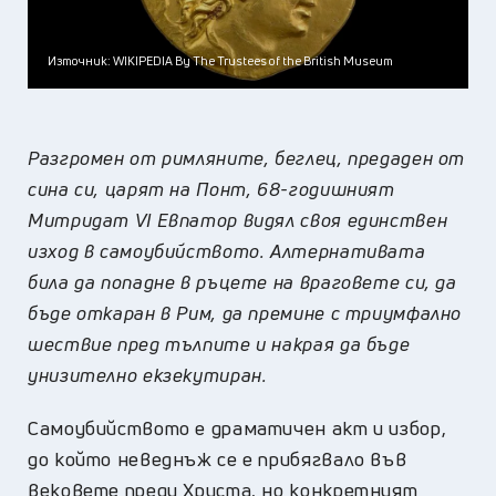
Източник: WIKIPEDIA By The Trustees of the British Museum
Разгромен от римляните, беглец, предаден от
сина си, царят на Понт, 68-годишният
Митридат VI Евпатор видял своя единствен
изход в самоубийството. Алтернативата
била да попадне в ръцете на враговете си, да
бъде откаран в Рим, да премине с триумфално
шествие пред тълпите и накрая да бъде
унизително екзекутиран.
Самоубийството е драматичен акт и избор,
до който неведнъж се е прибягвало във
вековете преди Христа, но конкретният