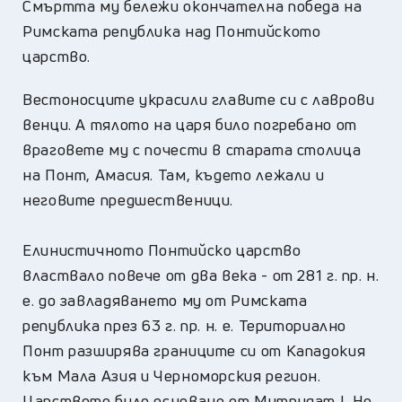
Смъртта му бележи окончателна победа на
Римската република над Понтийското
царство.
Вестоносците украсили главите си с лаврови
венци. А тялото на царя било погребано от
враговете му с почести в старата столица
на Понт, Амасия. Там, където лежали и
неговите предшественици.
Елинистичното Понтийско царство
властвало повече от два века - от 281 г. пр. н.
е. до завладяването му от Римската
република през 63 г. пр. н. е. Териториално
Понт разширява границите си от Кападокия
към Мала Азия и Черноморския регион.
Царството било основано от Митридат I. Но