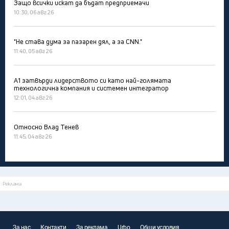
Защо всички искат да бъдат предприемачи
10:30, 06 авг 26
"Не става дума за пазарен дял, а за CNN."
11:40, 05 авг 26
А1 затвърди лидерството си като най-голямата
технологична компания и системен интегратор
12:01, 04 авг 26
Относно Влад Тенев
11:45, 04 авг 26
Реклама
За нас
Контакти
За реклама
Urbo
Общи условия