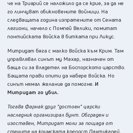
че на Триарий се наложило да се крие, за да не
го линчуват обикновените войници. На
следващата година изпратените от Сената
легиони, начело с Помпей Велики, помитат
понтийската войска в битката при Ликус.
Митридат бяга с малко войска към Крим. Там
управлявал синът му Махар, назначен от
баща си за владетел на Боспорското царство.
Бащата прави опити да набере войска. Но
синът нямал желание да помогне.
И
Митридат го убил.
Тогава Фарнак друг "достоен" царски
наследник организирал бунт. Обграден и
изоставен, Митридат моли за пощада от
стените на кримската крепост Пантикапей.