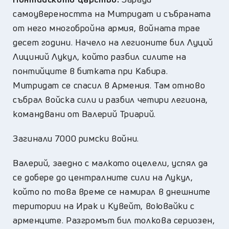
самоувереността на Митридат и събраната
от него многобройна армия, войната трае
десет години. Начело на легионите бил Луций
Лициний Лукул, който разбил силите на
понтийците в битката при Кабира.
Митридат се спасил в Армения. Там отново
събрал войска сили и разбил четири легиона,
командвани от Валерий Триарий.
Загинали 7000 римски войни.
Валерий, заедно с малкото оцелели, успял да
се добере до централните сили на Лукул,
който по това време се намирал в днешните
територии на Ирак и Кувейт, воювайки с
арменците. Разгромът бил толкова сериозен,