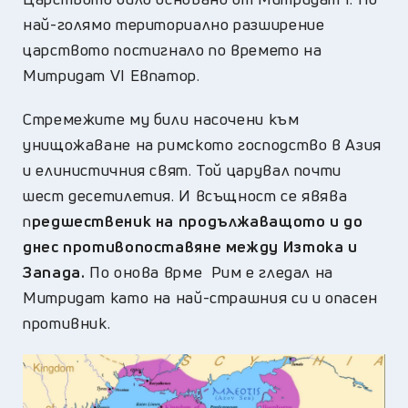
най-голямо териториално разширение
царството постигнало по времето на
Митридат VI Евпатор.
Стремежите му били насочени към
унищожаване на римското господство в Азия
и елинистичния свят. Той царувал почти
шест десетилетия. И всъщност се явява
п
редшественик на продължаващото и до
днес противопоставяне между Изтока и
Запада.
По онова врме Рим е гледал на
Митридат като на най-страшния си и опасен
противник.