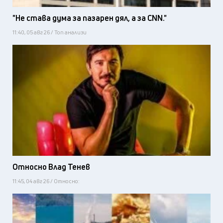
"Не става дума за пазарен дял, а за CNN."
11:40, 05 авг 26 / Топ анализи
Относно Влад Тенев
11:45, 04 авг 26 / Относно: