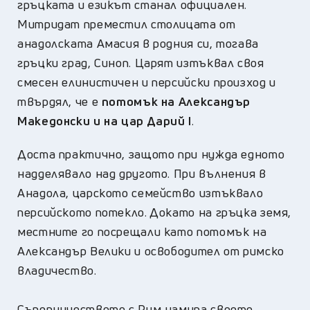
гръцката и езикът станал официален.
Митридат преместил столицата от
анадолската Амасия в родния си, тогава
гръцки град, Синоп. Царят изтъквал своя
смесен елинистичен и персийски произход и
твърдял, че е
потомък на Александър
Македонски и на цар Дарий I
.
Доста практично, защото при нужда едното
надделявало над другото. При вълнения в
Анадола, царското семейство изтъквало
персийското потекло. Докато на гръцка земя,
местните го посрещали като потомък на
Александър Велики и освободител от римско
владичество.
Съперничеството с Рим намира своето