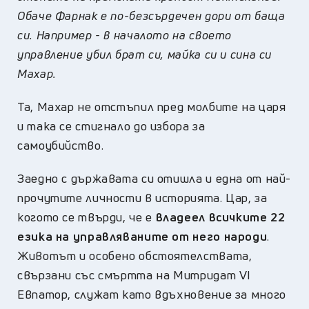
Обаче Фарнак е по-безсърдечен дори от баща
си. Например - в началото на своето
управление убил брат си, майка си и сина си
Махар.
Та, Махар не отстъпил пред молбите на царя
и така се стигнало до избора за
самоубийство.
Заедно с държавата си отишла и една от най-
прочутите личности в историята. Цар, за
когото се твърди, че е
владеел всичките 22
езика на управляваните от него народи
.
Животът и особено обстоятелствата,
свързани със смъртта на Митридат VI
Евпатор, служат като вдъхновение за много