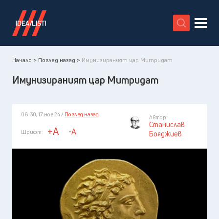
X
Начало >
Поглед назад >
Имунизираният цар Митридат
Имунизираният цар Митридат
08:30, 17 ное 24 /
Поглед назад
Автор:
Станислав
+A
-A
Шрифт:
Бояджиев