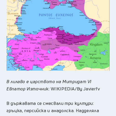
В лилаво е царството на Митридат VI
Евпатор
Източник: WIKIPEDIA/By Javierfv
В държавата се смесвали три култури:
гръцка, персийска и анадолска. Надделяла