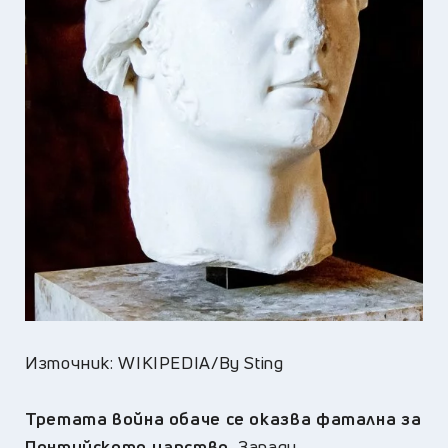
Източник: WIKIPEDIA/By Sting
Третата война обаче се оказва фатална за
Понтийското царство.
Заради