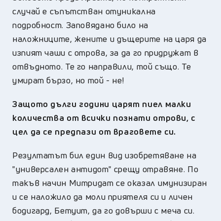
случай е съпътстван отуникална
подробност. Заповядано било на
наложниците, жените и дъщерите на царя да
изпият чаши с отрова, за да го придружат в
отвъдното. Те го направили, той също. Те
умират бързо, но той - не!
Защото дълги години царят пиел малки
количества от всички познати отрови, с
цел да се предпази от враговете си.
Резултатът бил един вид изобретяване на
"универсален антидот" срещу отравяне. По
такъв начин Митридат се оказал имунизиран
и се наложило да моли приятеля си и личен
бодигард, Бетуит, да го довърши с меча си.