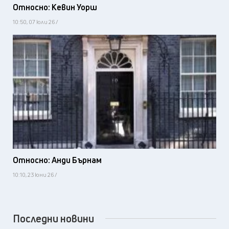
Относно: Кевин Уорш
10:50, 07 юли 26 /
Относно: Анди Бърнам
10:10, 23 юни 26 /
Последни новини