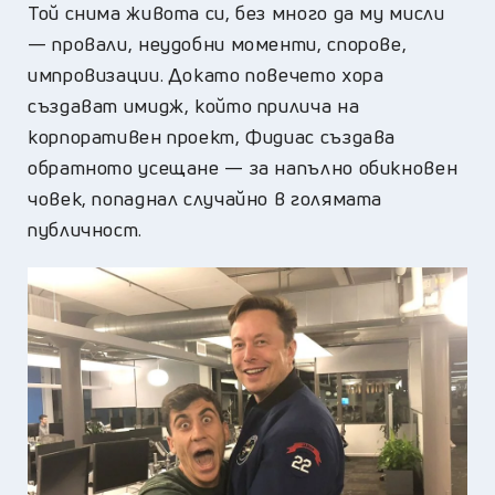
Той снима живота си, без много да му мисли
— провали, неудобни моменти, спорове,
импровизации. Докато повечето хора
създават имидж, който прилича на
корпоративен проект, Фидиас създава
обратното усещане — за напълно обикновен
човек, попаднал случайно в голямата
публичност.