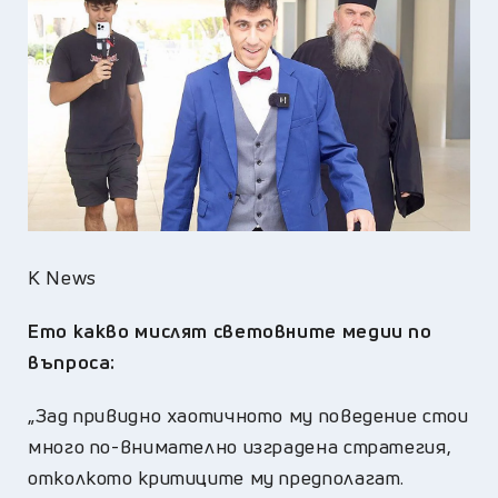
K News
Ето какво мислят световните медии по
въпроса:
„Зад привидно хаотичното му поведение стои
много по-внимателно изградена стратегия,
отколкото критиците му предполагат.