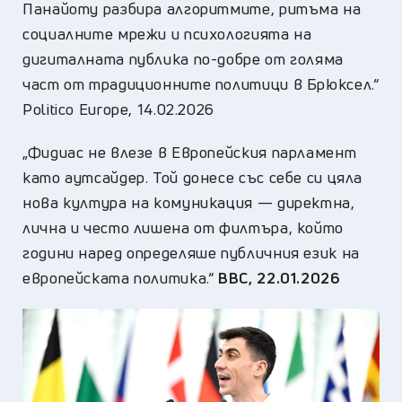
Панайоту разбира алгоритмите, ритъма на
социалните мрежи и психологията на
дигиталната публика по-добре от голяма
част от традиционните политици в Брюксел.“
Politico Europe, 14.02.2026
„Фидиас не влезе в Европейския парламент
като аутсайдер. Той донесе със себе си цяла
нова култура на комуникация — директна,
лична и често лишена от филтъра, който
години наред определяше публичния език на
европейската политика.“
BBC, 22.01.2026