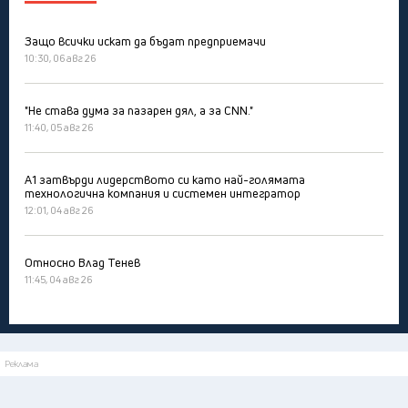
Защо всички искат да бъдат предприемачи
10:30, 06 авг 26
"Не става дума за пазарен дял, а за CNN."
11:40, 05 авг 26
А1 затвърди лидерството си като най-голямата
технологична компания и системен интегратор
12:01, 04 авг 26
Относно Влад Тенев
11:45, 04 авг 26
Реклама