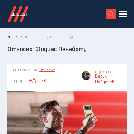
X
Начало >
Относно: Фидиас Панайоту
Относно: Фидиас Панайоту
19:00, 26 май 26 /
Относно:
Редактор:
Васил
+A
-A
Шрифт:
Найденов