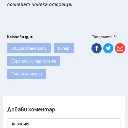
познават човека отсреща.
Ключови думи
Споделете в:
Фидиас Панайоту
Кипър
Европейски парламент
Социални медии
Добави коментар