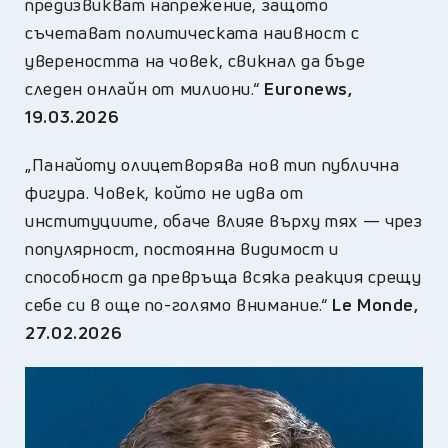
предизвикват напрежение, защото
съчетават политическата наивност с
увереността на човек, свикнал да бъде
следен онлайн от милиони.“
Euronews,
19.03.2026
„Панайоту олицетворява нов тип публична
фигура. Човек, който не идва от
институциите, обаче влияе върху тях — чрез
популярност, постоянна видимост и
способност да превръща всяка реакция срещу
себе си в още по-голямо внимание.“
Le Monde,
27.02.2026