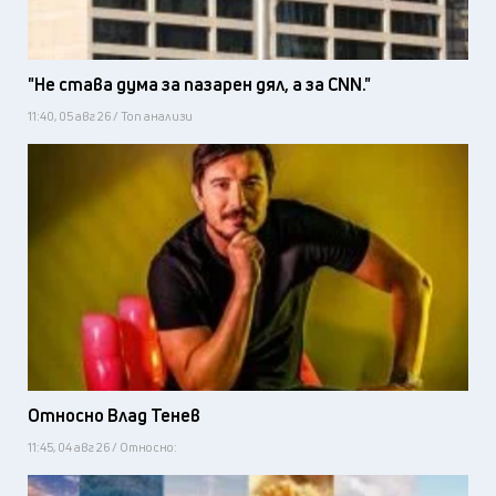
"Не става дума за пазарен дял, а за CNN."
11:40, 05 авг 26 / Топ анализи
Относно Влад Тенев
11:45, 04 авг 26 / Относно: