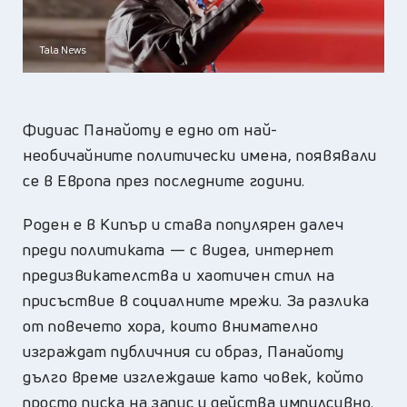
Tala News
Фидиас Панайоту е едно от най-
необичайните политически имена, появявали
се в Европа през последните години.
Роден е в Кипър и става популярен далеч
преди политиката — с видеа, интернет
предизвикателства и хаотичен стил на
присъствие в социалните мрежи. За разлика
от повечето хора, които внимателно
изграждат публичния си образ, Панайоту
дълго време изглеждаше като човек, който
просто пуска на запис и действа импулсивно.