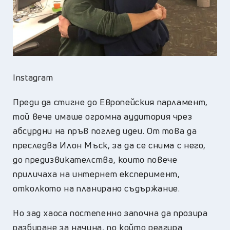
Instagram
Преди да стигне до Европейския парламент,
той вече имаше огромна аудитория чрез
абсурдни на пръв поглед идеи. От това да
преследва Илон Мъск, за да се снима с него,
до предизвикателства, които повече
приличаха на интернет експеримент,
отколкото на планирано съдържание.
Но зад хаоса постепенно започна да прозира
разбиране за начина, по който реагира