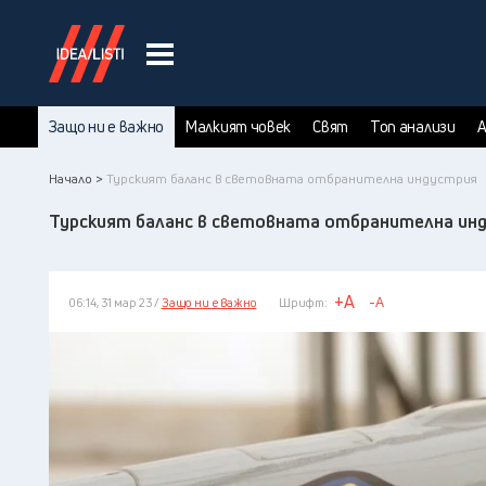
Защо ни е важно
Малкият човек
Свят
Топ анализи
А
Начало >
Турският баланс в световната отбранителна индустрия
Турският баланс в световната отбранителна ин
+A
-A
06:14, 31 мар 23 /
Защо ни е важно
Шрифт: