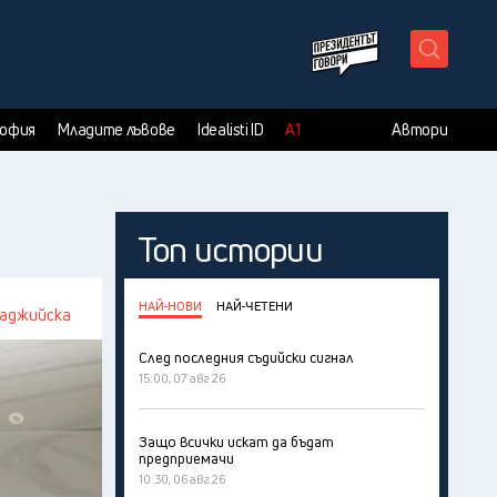
X
София
Младите лъвове
Idealisti ID
А1
Автори
Топ истории
НАЙ-НОВИ
НАЙ-ЧЕТЕНИ
баджийска
След последния съдийски сигнал
15:00, 07 авг 26
Защо всички искат да бъдат
предприемачи
10:30, 06 авг 26