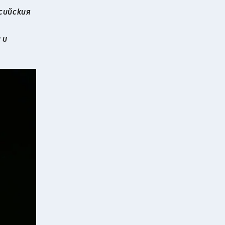
сийския
 и