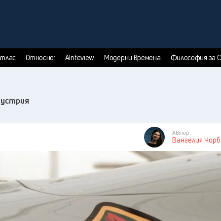
тлас
Относно:
AInteview
Модерни времена
Философия за 
дустрия
Автор:
Вангелия Чор