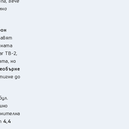
па, вече
мно
рон
равят
сната
ar TB-2,
ата, но
реобърне
тигне до
бул.
шно
анителна
от
4,4