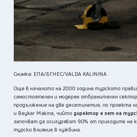
Снимка: ЕПА/БГНЕС/VALDA KALININA
Още в началото на 2000 година турското прав
самостоятелен и модерен отбранителен сектор
продължение на две десетилетия, по проекта н
и Baykar Makina, чийто
директор е зет на турс
започват да осигуряват 90% от приходите на к
турско влияние в чужбина.