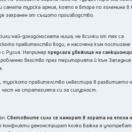
и самата турска армия, която е втора по големина в
де захранен от същото производство.
или най-доходоносната ниша, не всички от тях са
ското правителство води, е насочена към постигане 
 с Русия. Например
предлага убежище на санкционир
проблемно бягство през територията ѝ към Западния
.
а, турското правителство инвестира в развитието н
част на стратегията си за сигурност.
ап.
Световните сили се намират в зората на епоха 
конфликти демонстрират колко важна е употребат