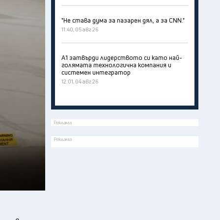
"Не става дума за пазарен дял, а за CNN."
11:40, 05 авг 26
А1 затвърди лидерството си като най-
голямата технологична компания и
системен интегратор
12:01, 04 авг 26
Реклама
Реклама