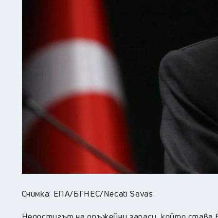
Снимка: ЕПА/БГНЕС/Necati Savas
Недостигът на оръжейни запаси, който става в