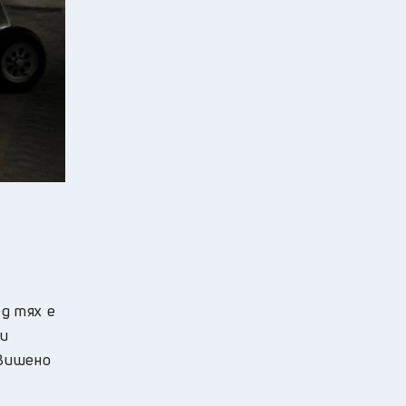
д тях е
ри
овишено