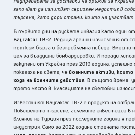
Надпреварата за доставки на оръжия за Украйна
започват да изпитват сериозен недостиг в соб
търсене, като дори страни, които не участват 
В първите дни на руската инвазия като един о
Bayraktar TB-2
. Редица грешни изчисления от с
път към бърза и безпроблемна победа. Вместо т
цел за въздушни бомбардировки. И поради липс
закупени от Украйна през 2019 година, успешно
показаха на света, че
военните активи, които 
хода на военните действия
. В същото време у
трето място в класацията на световни износи
Известният Bayraktar TB-2 е продукт на отбр
Повишеното търсене, големите инвестиции в 
влияние на Турция през последните години я п
индустрия. Само за 2022 година страната пост
млрд. долара
, което напълно оправдава факта, ч