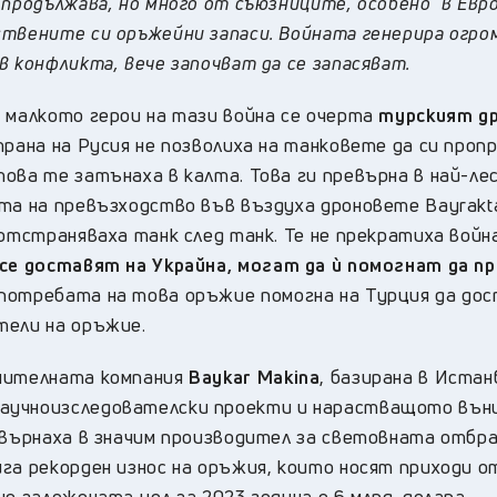
 продължава, но много от съюзниците, особено в Евро
ствените си оръжейни запаси. Войната генерира огро
в конфликта, вече започват да се запасяват.
т малкото герои на тази война се очерта
турският д
трана на Русия не позволиха на танковете да си проп
ова те затънаха в калта. Това ги превърна в най-ле
ата на превъзходство във въздуха дроновете Bayrakt
 отстраняваха танк след танк. Те не прекратиха войн
се доставят на Украйна, могат да ѝ помогнат да п
потребата на това оръжие помогна на Турция да дос
тели на оръжие.
анителната компания
Baykar Makina
, базирана в Истан
научноизследователски проекти и нарастващото вън
ревърнаха в значим производител за световната отбр
ига рекорден износ на оръжия, които носят приходи 
е заложената цел за 2023 година е 6 млрд. долара.