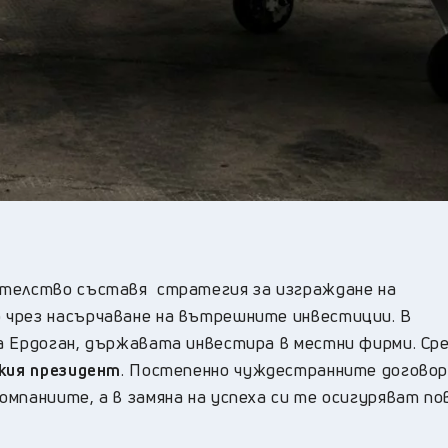
ителство съставя стратегия за изграждане на
 чрез насърчаване на вътрешните инвестиции. В
а Ердоган, държавата инвестира в местни фирми. Сре
кия президент
. Постепенно чуждестранните догово
омпаниите, а в замяна на успеха си те осигуряват п