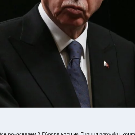
се по-осезаем в Европа носи на Турция поръчки, кои