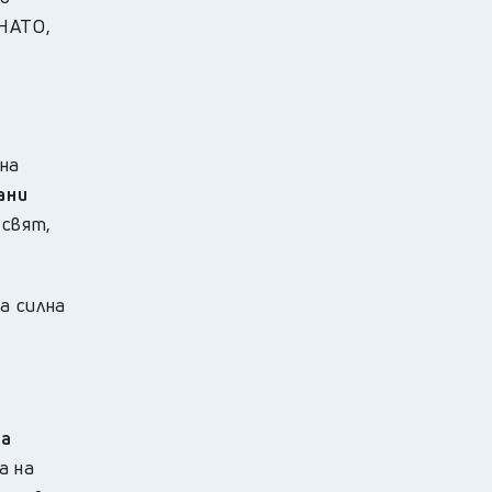
 НАТО,
на
ани
 свят,
а силна
на
а на