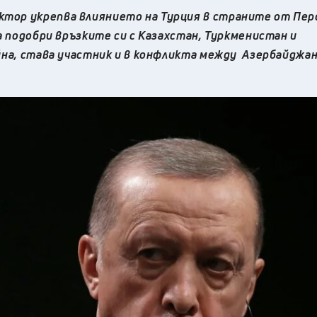
тор укрепва влиянието на Турция в страните от Пер
а подобри връзките си с Казахстан, Туркменистан и
йна, става участник и в конфликта между Азербайджан