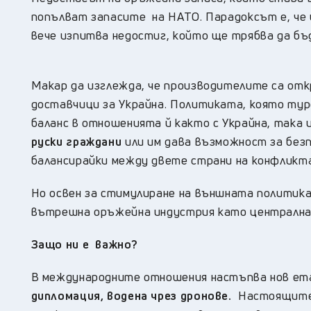
попълват запасите на НАТО. Парадоксът е, че 
вече изпитва недостиг, който ще трябва да бъ
Макар да изглежда, че производителите са откр
доставчици за Украйна. Политиката, която тур
баланс в отношенията й както с Украйна, така и
руски граждани
или им дава възможност за без
балансирайки между двете страни на конфликта
Но освен за стимулиране на външната политик
вътрешна оръжейна индустрия като централна 
Защо ни е важно?
В международните отношения настъпва нов ет
дипломация, водена чрез дронове.
Настоящите 