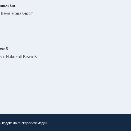
нтелект
вече е реалност
лчев
я с Николай Велчев
н кодекс на българските медии