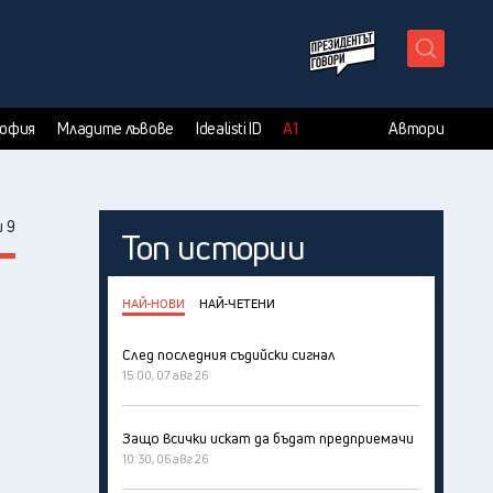
X
София
Младите лъвове
Idealisti ID
А1
Автори
 9
Топ истории
НАЙ-НОВИ
НАЙ-ЧЕТЕНИ
След последния съдийски сигнал
15:00, 07 авг 26
Защо всички искат да бъдат предприемачи
10:30, 06 авг 26