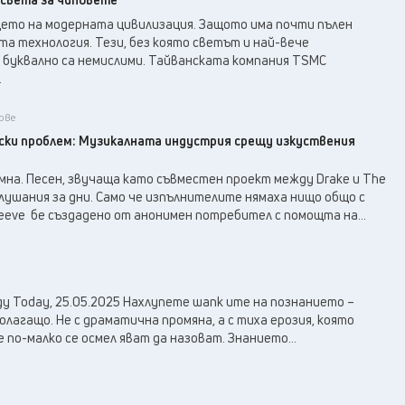
цето на модерната цивилизация. Защото има почти пълен
а технология. Тези, без която светът и най-вече
буквално са немислими. Тайванската компания TSMC
.
ове
ски проблем: Музикалната индустрия срещу изкуствения
на. Песен, звучаща като съвместен проект между Drake и The
лушания за дни. Само че изпълнителите нямаха нищо общо с
leeve бе създадено от анонимен потребител с помощта на...
ogy Today, 25.05.2025 Нахлупете шапк ите на познанието –
лагащо. Не с драматична промяна, а с тиха ерозия, която
 по-малко се осмел яват да назоват. Знанието...