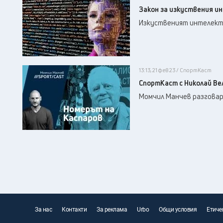
Закон за изкуствения и
Изкуственият интелект 
13:13, 21 фев 23 / СпортКаст
СпортКаст с Николай Ве
Момчил Манчев разговар
За нас
Контакти
За реклама
Urbo
Общи условия
Етиче