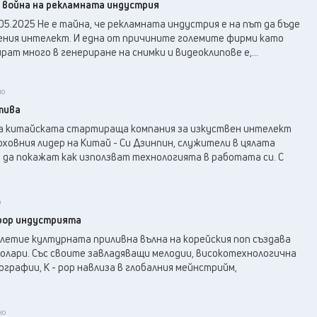
 война на рекламната индустрия
01.05.2025 Не е тайна, че рекламната индустрия е на път да бъде
ения интелект. И една от причините големите фирми като
рат много в генериране на снимки и видеоклипове е,...
но
тива
а китайската стартираща компания за изкуствен интелект
ърховния лидер на Китай - Си Дзинпин, служители в цялата
 да покажат как използват технологията в работата си. С
о
pop индустрията
летие културната приливна вълна на корейския поп създава
олари. Със своите завладяващи мелодии, високотехнологична
ографии, K - pop навлиза в глобалния мейнстрийм,
но