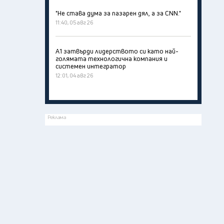
"Не става дума за пазарен дял, а за CNN."
11:40, 05 авг 26
А1 затвърди лидерството си като най-
голямата технологична компания и
системен интегратор
12:01, 04 авг 26
Реклама