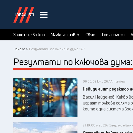
Защо ни е важно
Малкият човек
Свят
Топ анализи
А
Начало >
Резултати по ключова дума "AI"
Резултати по ключова дума
06:30, 09 юли 26 / AInteview
Невидимият редактор н
Васил Найденов: Какво 
играят толкова голяма р
които една система взем
21:10, 08 мар 26 / Защо ни е важ
Островът, който държи 