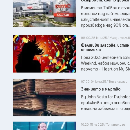
В момента Тайван е сър
монопол над най-могъщат
изкуственият интелект 
произвежда над 90% от..
08:00, 28 юни 25 / Младите лъв
Фалшиви гласове, истин
интелект
През 2023 интернет гръм
Weeknd, набра милиони с
парчето - Heart on My S
07:00, 04 юни 25 / Топ анализи
Знанието е мъртво
By John Nosta for Psyhol
приключва нещо основопо
малцина забеляза т и още
10:20, 15 май 25 / Топ анализи