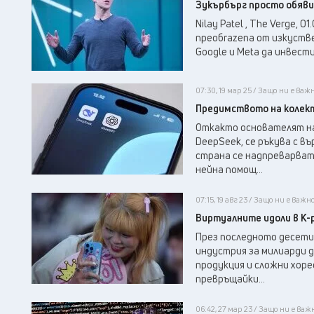
Зукърбърг просто обяви
Nilay Patel , The Verge, 
преобrazena от изкуств
Google и Meta да инвести
07:30, 19 мар 25 / Защо ни е важ
Предимството на колек
Откакто основателят н
DeepSeek, се ръкува с в
страна се надпреварват
нейна помощ...
07:15, 19 авг 23 / Защо ни е важн
Виртуалните идоли в K-
През последното десети
индустрия за милиарди д
продукция и сложни хоре
превръщайки...
06:42, 27 мар 23 / Защо ни е важ