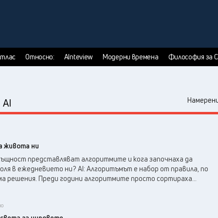
тлас
Относно:
AInteview
Модерни времена
Философия за 
:
Намерени
AI
а живота ни
всъщност представляват алгоритмите и кога започнаха да
оля в ежедневието ни? AI: Алгоритъмът е набор от правила, по
а решения. Преди години алгоритмите просто сортираха...
но
света за чиповете