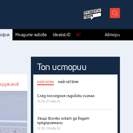
X
София
Младите лъвове
Idealisti ID
А1
Автори
Топ истории
НАЙ-НОВИ
НАЙ-ЧЕТЕНИ
Герджиков
След последния съдийски сигнал
15:00, 07 авг 26
Защо всички искат да бъдат
предприемачи
10:30, 06 авг 26