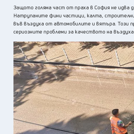
Защото голяма част от праха в София не идва 
Натрупаните фини частици, калта, строителни
във въздуха от автомобилите и вятъра. Този про
сериозните проблеми за качеството на въздуха