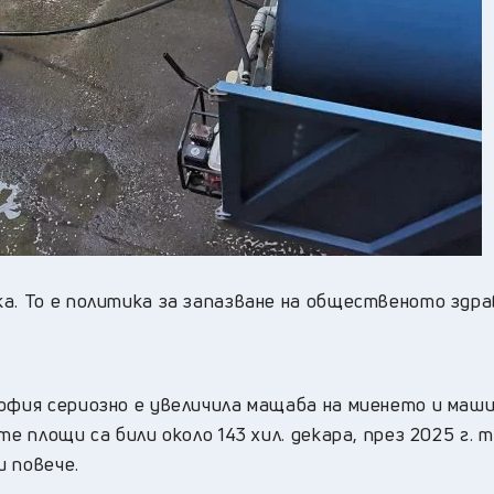
а. То е политика за запазване на общественото здра
София сериозно е увеличила мащаба на миенето и маш
е площи са били около 143 хил. декара, през 2025 г. 
и повече.