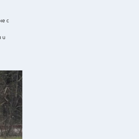
не с
 и