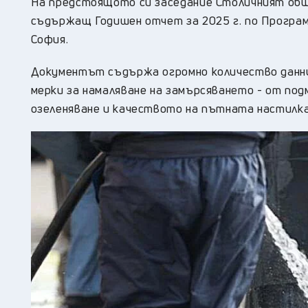
На предстоящото си заседание Столичният общи
съдържащ Годишен отчет за 2025 г. по Програ
София.
Документът съдържа огромно количество данни
мерки за намаляване на замърсяването - от подм
озеленяване и качеството на пътната настилка