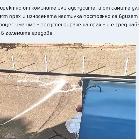
директно от комините или ауспусите, а от самите ул
ят прах и износената настилка постоянно се вдигат
цес има име - ресуспендиране на прах - и е сред най
 в големите градове.