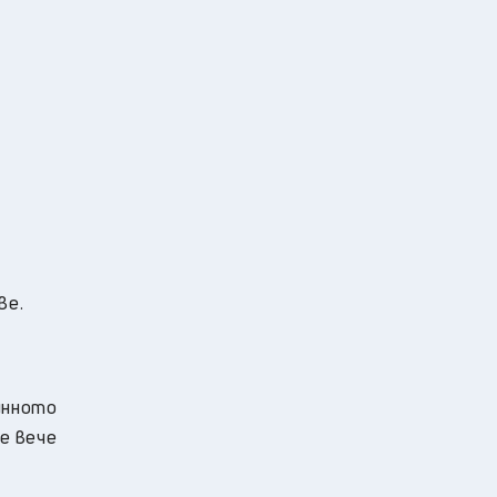
ве.
инното
те вече