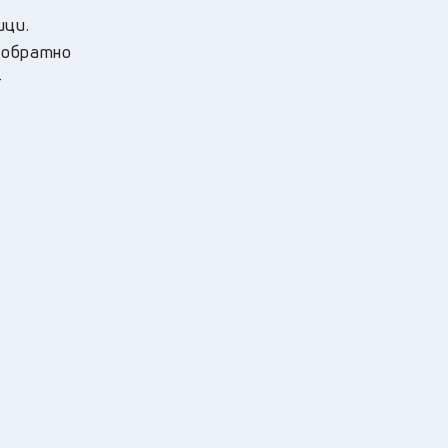
ици.
 обратно
-