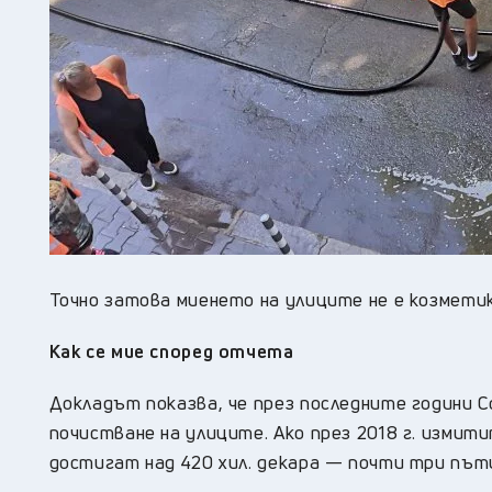
Точно затова миенето на улиците не е козметик
Как се мие според отчета
Докладът показва, че през последните години 
почистване на улиците. Ако през 2018 г. измитит
достигат над 420 хил. декара — почти три път