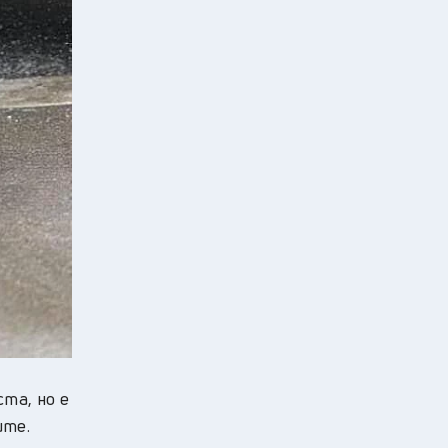
та, но е
ите.