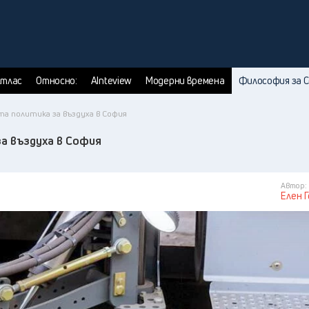
тлас
Относно:
AInteview
Модерни времена
Философия за 
а политика за въздуха в София
а въздуха в София
Автор:
Елен 