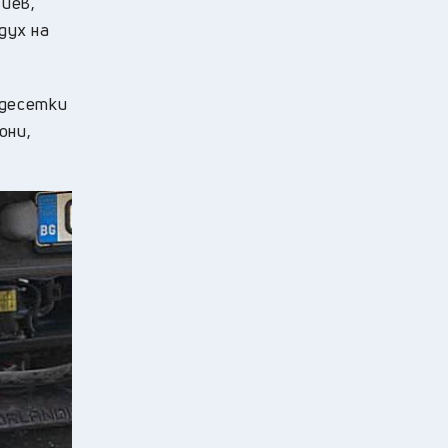
иев,
дух на
 десетки
они,