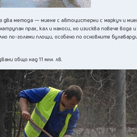
 два метода — миене с автоцистерни с маркуч и мие
атрупан прах, кал и наноси, но изисква повече вода и
но по-големи площи, особено по основните булеварди
вани общо над 11 млн. лв.