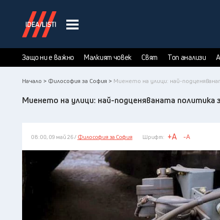
Защо ни е важно
Малкият човек
Свят
Топ анализи
А
Начало >
Философия за София >
Миенето на улици: най-подценяванат
Миенето на улици: най-подценяваната политика з
+A
-A
08:00, 09 май 26 /
Философия за София
Шрифт: