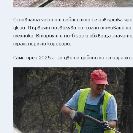
Основната част от дейността се извършва чрез
дюзи. Първият позволява по-силно отмиване на н
техника. Вторият е по-бърз и обхваща значител
транспортни коридори.
Само през 2025 г. за двете дейности са изразход