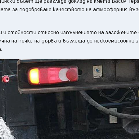
нски съвет ще разгледа доклад на кмета Васил Терз
мата за подобряване качеството на атмосферния въз
 и стойности относно изпълнението на заложените
яна на печки на дърва и въглища до нискоемисионни з
.