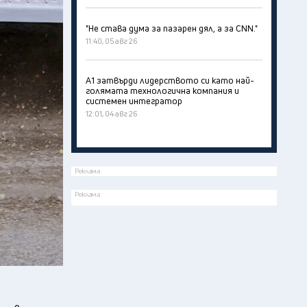
"Не става дума за пазарен дял, а за CNN."
11:40, 05 авг 26
А1 затвърди лидерството си като най-
голямата технологична компания и
системен интегратор
12:01, 04 авг 26
Реклама
Реклама