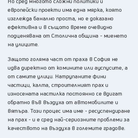
Но сред многото сложни политики и
европейски проекти има една мярка, която
изглежда банално проста, но е доказано
ефективна и в същото време очевидно
подценявана от Столична община - миенето
на улиците.
Защото голяма част от праха в София не
идва директно от комините или ауспусите, а
от самите улици. Натрупаните фини
частици, калта, строителният прах и
износената настилка постоянно се вдигат
обратно във въздуха от автомобилите и
вятъра. Този процес има име - ресуспендиране
на прах - и е сред най-сериозните проблеми за
качеството на въздуха в големите градове.