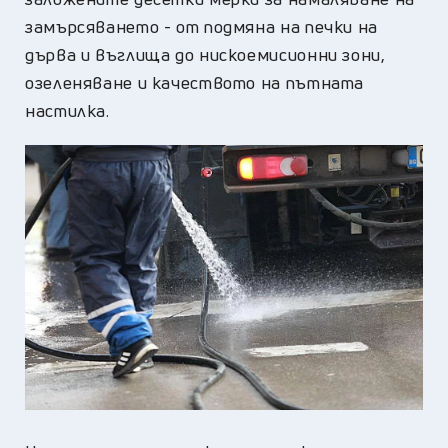
замърсяването - от подмяна на печки на
дърва и въглища до нискоемисионни зони,
озеленяване и качеството на пътната
настилка.