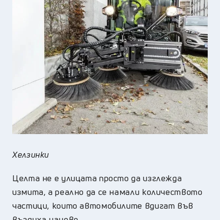
Хелзинки
Целта не е улицата просто да изглежда
измита, а реално да се намали количеството
частици, които автомобилите вдигат във
въздуха наново.