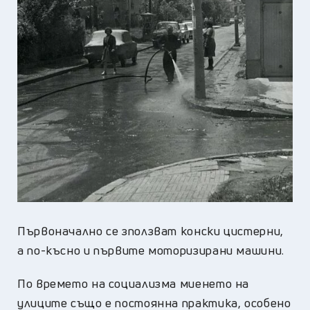
Първоначално се зползват конски цистерни,
а по-късно и първите моторизирани машини.
По времето на социализма миенето на
улиците също е постоянна практика, особено