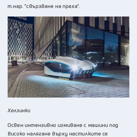
т.нар. "свързване на праха".
Хелзинки
Освен интензивно измиване с машини под
високо налягане върху настилките се