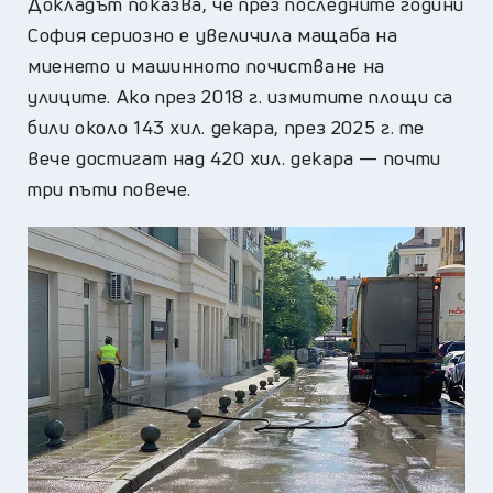
Докладът показва, че през последните години
София сериозно е увеличила мащаба на
миенето и машинното почистване на
улиците. Ако през 2018 г. измитите площи са
били около 143 хил. декара, през 2025 г. те
вече достигат над 420 хил. декара — почти
три пъти повече.