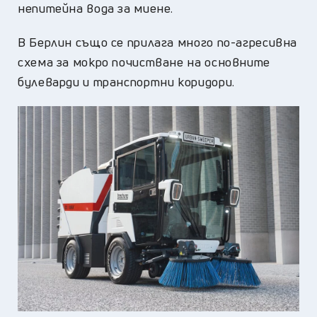
непитейна вода за миене.
В Берлин също се прилага много по-агресивна
схема за мокро почистване на основните
булеварди и транспортни коридори.