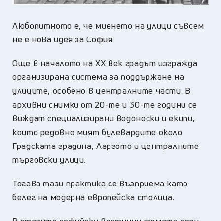
Любопитното е, че миенето на улици съвсем
не е нова идея за София.
Още в началото на XX век градът изгражда
организирана система за поддържане на
улиците, особено в централните части. В
архивни снимки от 20-те и 30-те години се
виждат специализирани водоноски и екипи,
които редовно мият булевардите около
Градската градина, Ларгото и централните
търговски улици.
Тогава тази практика се възприема като
белег на модерна европейска столица.
В старите софийски вестници темата дори