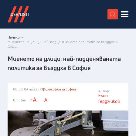
X
Начало >
Миенето на улици: най-подценяваната политика за въздуха в
София
Миенето на улици: най-подценяваната
политика за въздуха в София
08:00, 09 май 26 /
Философия за София
Автор:
Елен
+A
-A
Шрифт:
Герджиков