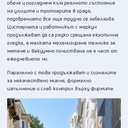
обаче и погледнем към реалното състояние
на улиците и тротоарите в града,
подобрението все още трудно се забелязва.
Цистерната и работникът с маркуч
продължават да са рядко срещана екзотична
гледка, а малката механизирана техника за
метене и вакуумно почистване не е част от
ежедневието ни.
Паралелно с това продължават и сигналите
за некачествено миене, формално
изпълнение и слаб контрол върху фирмите.