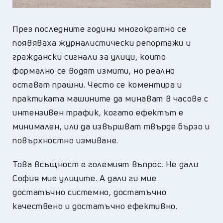
През последните години многократно се
появяваха журналистически репортажи и
граждански сигнали за улици, които
формално се водят измити, но реално
остават прашни. Често се коментира и
практиката машините да минават в часове с
интензивен трафик, когато ефектът е
минимален, или да извършват твърде бързо и
повърхностно измиване.
Това всъщност е големият въпрос. Не дали
София мие улиците. А дали ги мие
достатъчно системно, достатъчно
качествено и достатъчно ефективно.