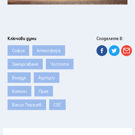
Ключови думи
Споделете в:
София
Атмосфера
Замърсяване
Чистота
Въздух
Ауспуси
Комини
Прах
Васил Терзиев
СОС