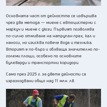
Основната част от дейността се извършва
чрез два метода — миене с автоцистерни с
маркуч и миене с дюзи. Първият позволява
по-силно отмиване на натрупан прах, кал и
наноси, но изисква повече вода и техника.
Вторият е по-бърз и обхваща значително по-
големи площи, особено по основните
булеварди и транспортни коридори.
Само през 2025 г. за двете дейности са
изразходвани общо над 11 млн. лв.