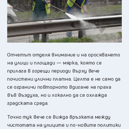
Отчетът отделя внимание и на оросяването
на улици и площади — мярка, която се
прилага в горещи периоди върху вече
почистени улични платна. Целта е не само да
се ограничи повторното вдигане на праха
във въздуха, но и локално да се охлажда
градската среда.
Точно тук вече се вижда връзката между
чистотата на улиците и по-новите политики