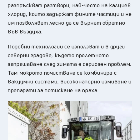
разпръскват разтвори, най-често на калциев
хлорид, които задържат фините частици и не
им позволяват лесно да се върнат обратно
във въздуха.
Подобни технологии се използват и в други
северни градове, където пролетното
запрашаване след зимата е сериозен проблем.
Там мокрото почистване се комбинира с
вакуумни системи, високонапорно измиване и
препарати за потискане на праха.