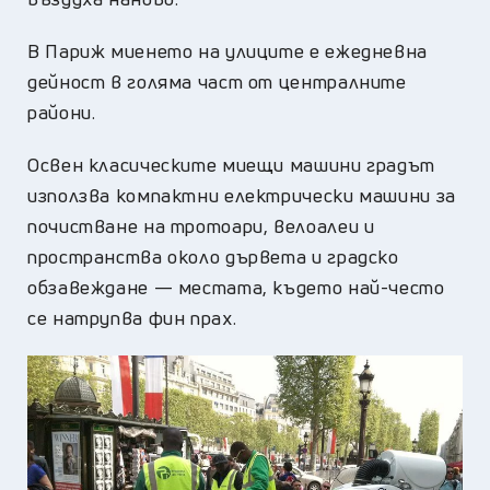
В Париж миенето на улиците е ежедневна
дейност в голяма част от централните
райони.
Освен класическите миещи машини градът
използва компактни електрически машини за
почистване на тротоари, велоалеи и
пространства около дървета и градско
обзавеждане — местата, където най-често
се натрупва фин прах.