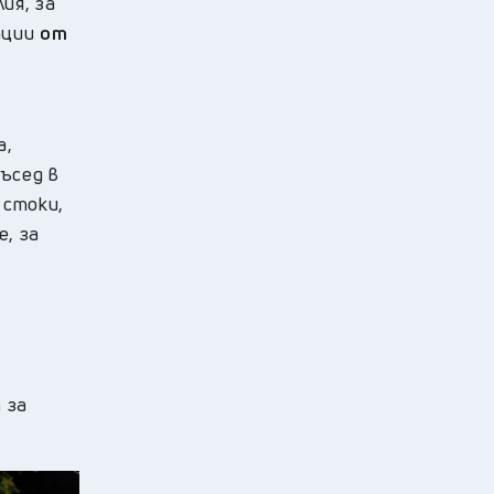
ия, за
ации
от
а,
съсед в
 стоки,
е, за
и
 за