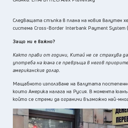
Следващата стъпка в плана на новия валутен 
система Cross-Border Interbank Payment System 
Защо ни е важно?
Както прави от години, Китай не се страхува д
употреба на юана се превръща в негов приорите
американския долар.
Мащабното използване на валутата постепенно
които Америка налага на Русия. В момента юан
който се стреми да ограничи възможно най-мно