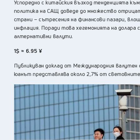
Успоредно с китайския възход тенденцията към
политика на САЩ доведе до множество отрицат
страни – сътресения на финансови пазари, влош
инфлация. Поради това хегемонията на долара 
алтернативни валути.
1$ ≈ 6.95 ¥
Публикуван доклад от Международния валутен ф
юанът представлява около 2,7% от световните 