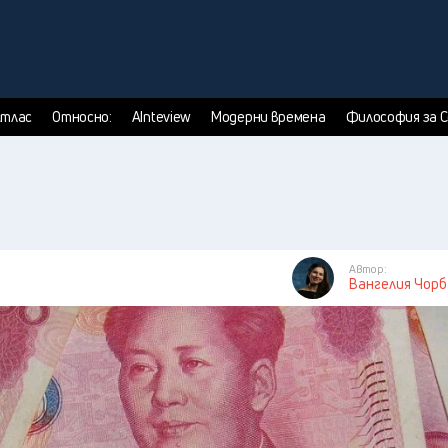
тлас
Относно:
AInteview
Модерни времена
Философия за 
Автор:
Вангелия Чор