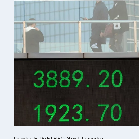
Снимка: ЕПА/БГНЕС/Alex Plavevsky