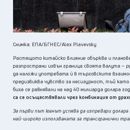
Снимка: ЕПА/БГНЕС/Alex Plavevsky
Растящото китайско влияние обърква и планов
разпространи извън граница своята валута – ру
да наложи употребата ѝ в търговските взаимоо
предизвиква чувство за несигурност, тъй като
биха се равнявали на над 40 милиарда долара го
са се осъществявали чрез комбинация от драх
За първи път юанът успява да изпревари долара
най-широко използваната за трансгранични тра