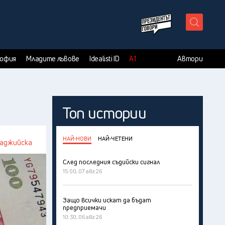
X
София
Младите лъвове
Idealisti ID
А1
Автори
Топ истории
НАЙ-НОВИ
НАЙ-ЧЕТЕНИ
баджийска
След последния съдийски сигнал
15:00, 07 авг 26
Защо всички искат да бъдат
предприемачи
10:30, 06 авг 26