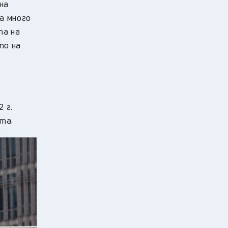
на
а много
та на
то на
 г.
та.