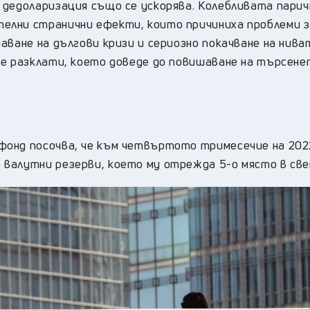
 дедоларизация също се ускорява. Колебливата парич
елни странични ефекти, които причиниха проблеми з
аване на дългови кризи и сериозно покачване на нива
се разклати, което доведе до повишаване на търсене
онд посочва, че към четвъртото тримесечие на 2022
валутни резерви, което му отрежда 5-о място в све