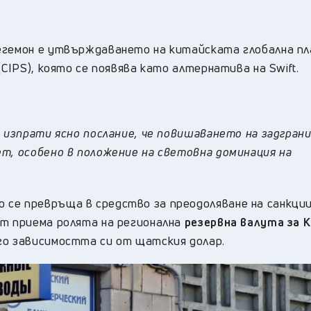
хегемон е утвърждаването на китайската глобална п
(CIPS), която се появява като алтернатива на Swift.
а изпрати ясно послание, че повишаването на задгран
т, особено в положение на световна доминация на
 се превръща в средство за преодоляване на санкци
ът приема ролята на регионална
резервна валута за 
го зависимостта си от щатския долар.