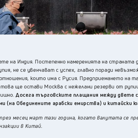
ете на Индия. Постепенно намеренията на страната 
пия, не се увенчават с успех, главно поради невъзм
тношения, които има с Русия. Предприемането на т
 това ще остави Москва с нежелани резерви от рупи
дишно.
Досега търговските плащания между двете 
ми (на Обединените арабски емирства) и китайски ю
 през месец март тази година, когато валутата се пр
нзакции в Китай.