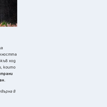
да
ожността
акъв ход
и, които
страни
ан.
евърна в