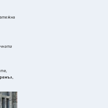
латежна
ичната
ите,
Кремъл
,