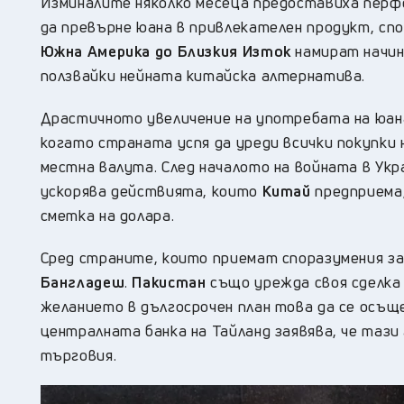
Изминалите няколко месеца предоставиха перф
да превърне юана в привлекателен продукт, сп
Южна Америка до Близкия Изток
намират начин
ползвайки нейната китайска алтернатива.
Драстичното увеличение на употребата на юана
когато страната успя да уреди всички покупки 
местна валута. След началото на войната в Укр
ускорява действията, които
Китай
предприема,
сметка на долара.
Сред страните, които приемат споразумения за
Бангладеш
.
Пакистан
също урежда своя сделка 
желанието в дългосрочен план това да се осъ
централната банка на Тайланд заявява, че тази
търговия.