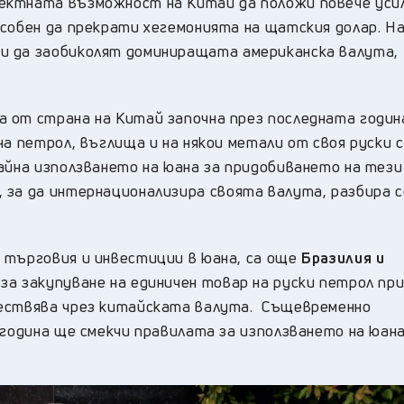
ектната възможност на Китай да положи повече усил
особен да прекрати хегемонията на щатския долар. Н
и да заобиколят доминиращата американска валута,
 от страна на Китай започна през последната годин
на петрол, въглища и на някои метали от своя руски 
айна използването на юана за придобиването на тези
 за да интернационализира своята валута, разбира с
 търговия и инвестиции в юана, са още
Бразилия и
за закупуване на единичен товар на руски петрол пр
ществява чрез китайската валута. Същевременно
 година ще смекчи правилата за използването на юана