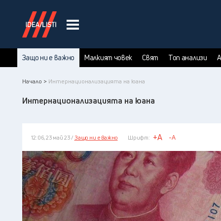
Защо ни е важно
Малкият човек
Свят
Топ анализи
А
Начало >
Интернационализацията на юана
Интернационализацията на юана
+A
-A
12:06, 23 май 23 /
Защо ни е важно
Шрифт: