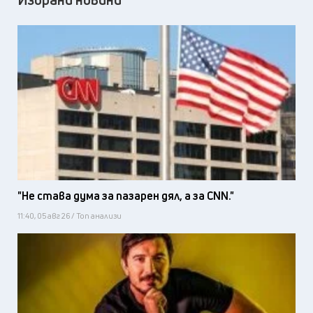
"Не става дума за пазарен дял, а за CNN."
11:40, 05 авг 26 / Топ анализи