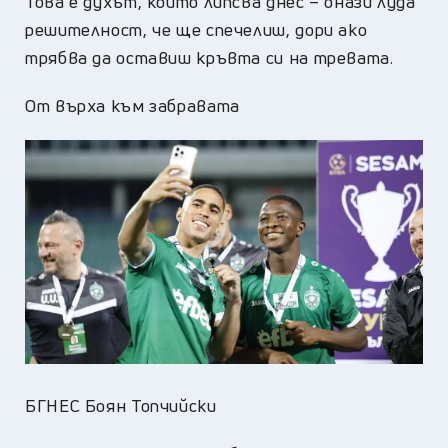
Това е духът, който липсва днес – онази луда
решителност, че ще спечелиш, дори ако
трябва да оставиш кръвта си на тревата.
От върха към забравата
БГНЕС Боян Топчийски