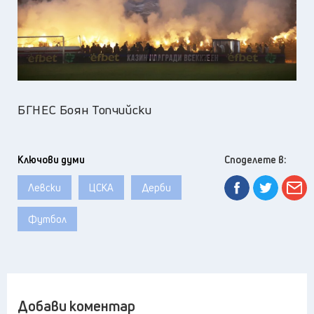
БГНЕС Боян Топчийски
Ключови думи
Споделете в:
Левски
ЦСКА
Дерби
Футбол
Добави коментар