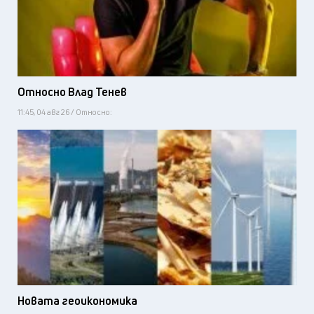
Относно Влад Тенев
11:45, 04 авг 26 / Относно:
Новата геоикономика