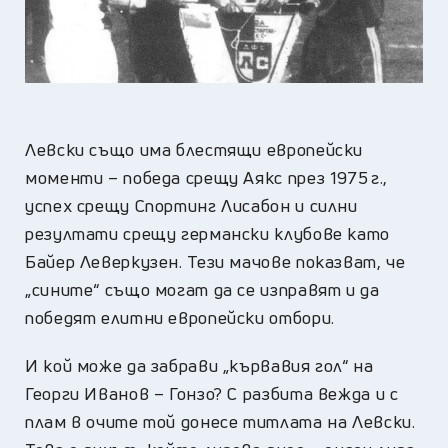
Левски също има блестящи европейски
моменти – победа срещу Аякс през 1975 г.,
успех срещу Спортинг Лисабон и силни
резултати срещу германски клубове като
Байер Леверкузен. Тези мачове показват, че
„сините“ също могат да се изправят и да
победят елитни европейски отбори.
И кой може да забрави „кървавия гол“ на
Георги Иванов – Гонзо? С разбита вежда и с
плам в очите той донесе титлата на Левски.