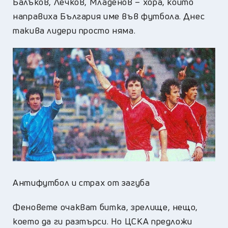
Балъков, Лечков, Младенов – хора, които
направиха България име във футбола. Днес
такива лидери просто няма.
Антифутбол и страх от загуба
Феновете очакват битка, зрелище, нещо,
което да ги разтърси. Но ЦСКА предложи