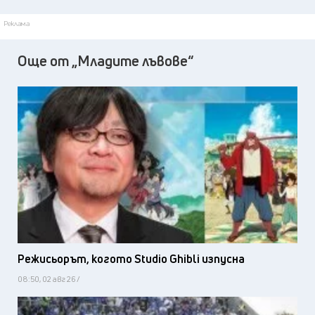
Реклама
Още от „Младите лъвове“
Режисьорът, когото Studio Ghibli изпусна
08:50, 02 авг 26 /