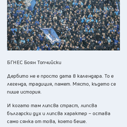
БГНЕС Боян Топчийски
Дербито не е просто дата в календара. То е
легенда, традиция, памет. Място, където се
пише история.
И когато там липсва страст, липсва
български дух и липсва характер – остава
само сянка от това, което беше.