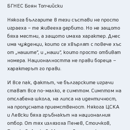
БГНЕС Боян Топчийски
Някога българите в тези състави не просто
играеха – те живееха дербито. Но не защото
бяха местни, а защото имаха характер. Днес
има чужденци, които се хвърлят с повече хъс
от „нашите“, и „наши“, които просто отбиват
номера. Националността не прави бореца –
характерът го прави.
И все пак, фактът, че българските играчи
стават все по-малко, е симптом. Симптом на
отслабена школа, на липса на идентичност,
на пропусната приемственост. Някога ЦСКА
и Левски бяха гръбнакът на националния
отбор. От тях излязоха Пенев, Стоичков,