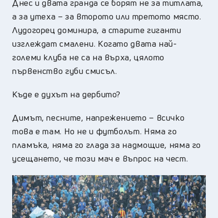
Днес и двата гранда се борят не за титлата,
а за утеха – за второто или третото място.
Лудогорец доминира, а старите гиганти
изглеждат смалени. Когато двата най-
големи клуба не са на върха, цялото
първенство губи смисъл.
Къде е духът на дербито?
Димът, песните, напрежението – всичко
това е там. Но не и футболът. Няма го
пламъка, няма го глада за надмощие, няма го
усещането, че този мач е въпрос на чест.