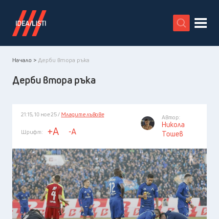
X
Начало >
Дерби втора ръка
Дерби втора ръка
21:15, 10 ное 25 /
Младите лъвове
Автор:
Никола
+A
-A
Шрифт:
Тошев