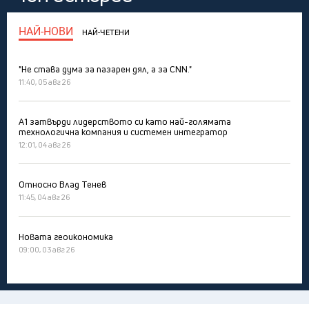
НАЙ-НОВИ
НАЙ-ЧЕТЕНИ
"Не става дума за пазарен дял, а за CNN."
11:40, 05 авг 26
А1 затвърди лидерството си като най-голямата
технологична компания и системен интегратор
12:01, 04 авг 26
Относно Влад Тенев
11:45, 04 авг 26
Новата геоикономика
09:00, 03 авг 26