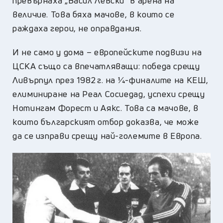
превърнаха „Васил Левски“ в арена на
величие. Това бяха мачове, в които се
раждаха герои, не оправдания.
И не само у дома – европейските подвизи на
ЦСКА също са впечатляващи: победа срещу
Ливърпул през 1982 г. на ¼-финалите на КЕШ,
елиминиране на Реал Сосиедад, успехи срещу
Нотингам Форест и Аякс. Това са мачове, в
които българският отбор доказва, че може
да се изправи срещу най-големите в Европа.