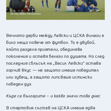
БГНЕС Боян Топчийски
Вечното дерби между Левски и ЦСКА винаги е
било нещо повече от футбол. То е двубой,
който разделя приятели, обединява
поколения и оставя белези по душата. Но след
последния сблъсък на „Васил Левски“ остава
горчив вкус — не защото имаше победител
или губещ, а защото липсваше истински
победен дух.
Къде са българите – и какво значи това днес
В стартовия състав на ЦСКА имаше едва