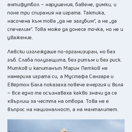
антифутбол – нарушения, бавене, димки, и
поне три спирания на играта. Тактика,
насочена към това „да не загубим“, а не „да
спечелим“. Това може да донесе точка, но не и
уважение.
Левски изглеждаше по-организиран, но без
зъб. Слаба полузащита, без ритъм и без риск.
Митков и капитанът Марин Петков не
намериха играта си, а Мустафа Сангаре и
Евертон Бала показаха повече енергия и воля
– все едно те осъзнаваха какво значи да се
хвърлиш за честта на отбора. Това не е
въпрос на националност, а на манталитет.