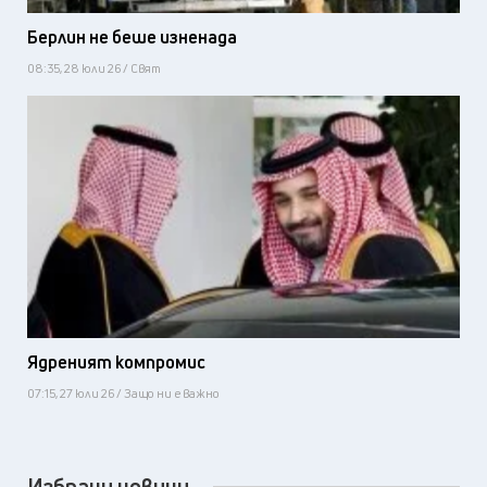
Берлин не беше изненада
08:35, 28 юли 26 / Свят
Ядреният компромис
07:15, 27 юли 26 / Защо ни е важно
Избрани новини