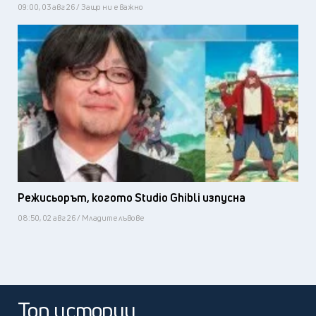
09:00, 03 авг 26 / Защо ни е важно
Режисьорът, когото Studio Ghibli изпусна
08:50, 02 авг 26 / Младите лъвове
Топ истории