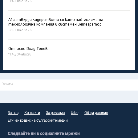
11:40, 05 авг 26
А1 затвърди лидерството си като най-голямата
технологична компания и системен интегратор
12:01, 04 авг 26
Относно Влад Тенев
11:45, 04 авг 26
Реклама
За нас
Контакти
За реклама
Urbo
Общи условия
Етичен кодекс на българските медии
Следвайте ни в социалните мрежи