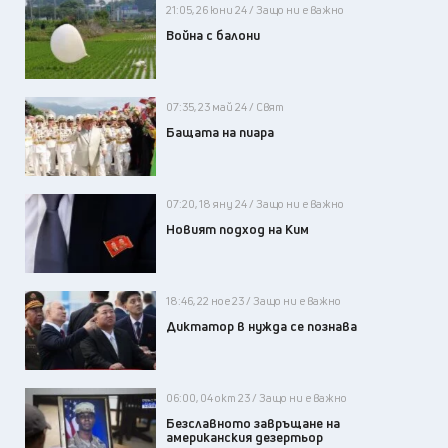
21:05, 26 юни 24 / Защо ни е важно
Война с балони
07:35, 23 май 24 / Свят
Бащата на пиара
07:20, 18 яну 24 / Защо ни е важно
Новият подход на Ким
18:46, 22 ное 23 / Защо ни е важно
Диктатор в нужда се познава
06:00, 04 окт 23 / Защо ни е важно
Безславното завръщане на
американския дезертьор