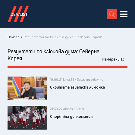
X
Начало >
Резултати по ключова дума "Северна Корея"
Резултати по ключова дума:
Северна
Корея
Намерени 13
19:00, 21 юни 26 / Защо ни е важно
Скритата азиатска лимонка
21:30, 27 авг 24 / Свят
Спор(т)на дипломация