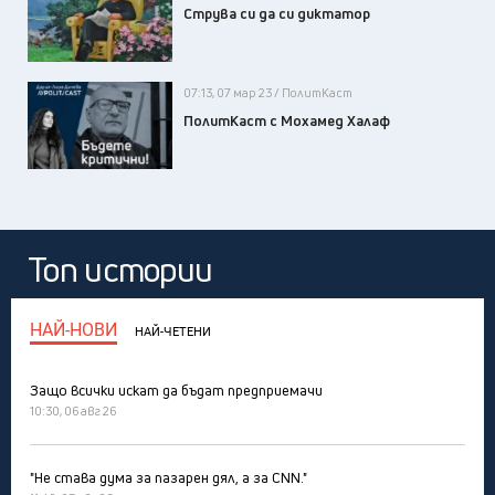
Струва си да си диктатор
07:13, 07 мар 23 / ПолитКаст
ПолитКаст с Мохамед Халaф
Топ истории
НАЙ-НОВИ
НАЙ-ЧЕТЕНИ
Защо всички искат да бъдат предприемачи
10:30, 06 авг 26
"Не става дума за пазарен дял, а за CNN."