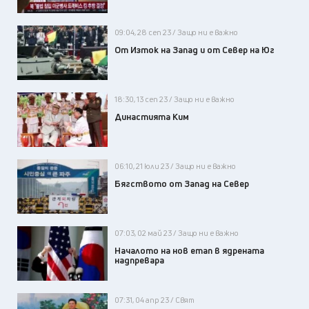
09:04, 28 сеп 23 / Защо ни е важно
От Изток на Запад и от Север на Юг
18:30, 13 сеп 23 / Защо ни е важно
Династията Ким
06:10, 21 юли 23 / Защо ни е важно
Бягството от Запад на Север
07:03, 02 май 23 / Защо ни е важно
Началото на нов етап в ядрената
надпревара
07:31, 04 апр 23 / Свят